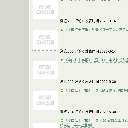
浏览:200 评论:0 发表时间:2020-8-16
《中国红十字报》刊登《红十字会，不只战
浏览:300 评论:0 发表时间:2020-8-14
《中国红十字报》刊登《红十字救护总队
浏览:210 评论:0 发表时间:2020-6-30
《中国红十字报》刊登《制度建设:中国
浏览:234 评论:0 发表时间:2020-6-30
《中国红十字报》刊登《“疫后”红会工作
特色红十字事业发展》