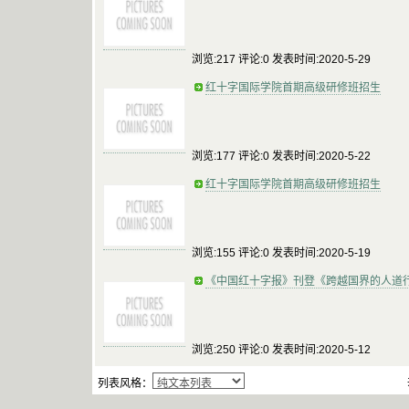
浏览:217 评论:0 发表时间:2020-5-29
红十字国际学院首期高级研修班招生
浏览:177 评论:0 发表时间:2020-5-22
红十字国际学院首期高级研修班招生
浏览:155 评论:0 发表时间:2020-5-19
《中国红十字报》刊登《跨越国界的人道
浏览:250 评论:0 发表时间:2020-5-12
列表风格：