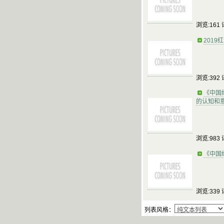
浏览:161 
201
浏览:392 
《中国
的认知和
浏览:983 
《中国
浏览:339 
列表风格：