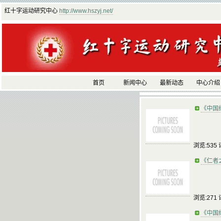
红十字运动研究中心
http://www.hszyj.net/
首页
新闻中心
最新动态
中心介绍
《中国
浏览:535 
《仁者
浏览:271 
《中国