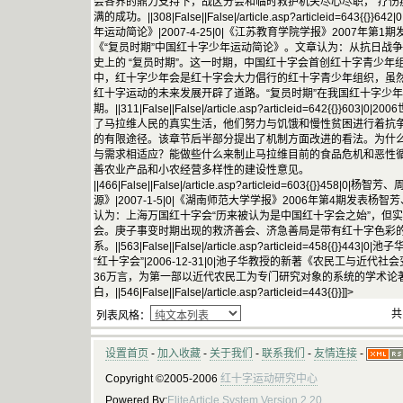
会各界的鼎力支持下，战区分会和临时救护机关尽心尽职，“疗伤
满的成功。||308|False||False|/article.asp?articleid=6
年运动简论》|2007-4-25|0|《江苏教育学院学报》2007年
《“复员时期”中国红十字少年运动简论》。文章认为：从抗日战
史上的 “复员时期”。这一时期，中国红十字会首创红十字青少
中，红十字少年会是红十字会大力倡行的红十字青少年组织，虽
红十字运动的未来发展开辟了道路。“复员时期”在我国红十字少
期。||311|False||False|/article.asp?articleid=642{{}}6
了马拉维人民的真实生活，他们努力与饥饿和慢性贫困进行着抗
的有限途径。该章节后半部分提出了机制方面改进的看法。为什
与需求相适应？能做些什么来制止马拉维目前的食品危机和恶性
善农业产品和小农经营多样性的建设性意见。
||466|False||False|/article.asp?articleid=603{{}}
源》|2007-1-5|0|《湖南师范大学学报》2006年第4期发
认为：上海万国红十字会“历来被认为是中国红十字会之始”，但
会。庚子事变时期出现的救济善会、济急善局是带有红十字色彩
系。||563|False||False|/article.asp?articleid=458
“红十字会”|2006-12-31|0|池子华教授的新著《农民工与
36万言，为第一部以近代农民工为专门研究对象的系统的学术论
白，||546|False||False|/article.asp?articleid=443{{}}]]>
共
列表风格：
设置首页
-
加入收藏
-
关于我们
-
联系我们
-
友情连接
-
Copyright ©2005-2006
红十字运动研究中心
Powered By:
EliteArticle System Version 2.20