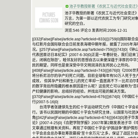
池子华教授新著《农民工与近代社会变迁》
池子华教授的新著《农民工与近代社会变迁》
万言，为第一部以近代农民工为专门研究对
研究的空白，
浏览:546 评论:0 发表时间:2006-12-31
||332|False||False|/article.asp?articleid=833{{}}75
与红新月会国际联合会日前发表海啸中期年报，披露了2005年
况。||257|False||False|/article.asp?articleid=759
代表团首访日本纪实》|2007-6-30|0|正是一年春好处，我们
近，闭祸在除怨”，睦邻友好的思想自古以来便深蕴于淳厚的中华
民的期望，同样也是曾深受中华文明润泽的友邦民心之所向。
||408|False||False|/article.asp?articleid=743{{}}676
将分析尼泊尔的孕产妇死亡问题。目前全球每年有50万人死于生
成效， 但其孕产妇和新生儿的死亡率却一直居高不下－比尼泊尔
的数字背后所隐藏的根本原因是什么呢？这些死亡可以被称为“忽
产妇健康的影响，总结好的经验，并找出可能的解决方案。
||370|False||False|/article.asp?articleid=676{{}}
行|2007-5-16|0|
台湾学者张建俅先生的红十字运动研究力作《中国红十字会初
行。该书以民国时期的中国红十字会为研究主体，以国家与社团
角||342|False||False|/article.asp?articleid=674{{}
论》|2007-4-25|0|《合肥学院学报》2007年第2期发表池子
文章通过梳理有关资料，再现了中国红十字会“护国战争”救护情形
十字会总会总办事处筹款募捐“至十余万元”之多，保证了战区分