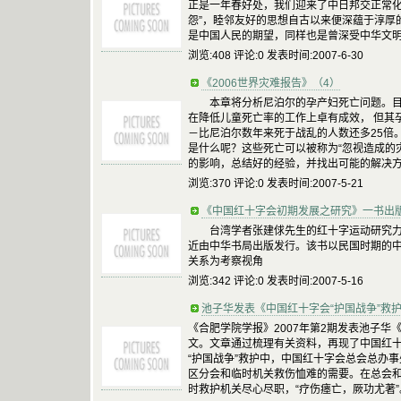
正是一年春好处，我们迎来了中日邦交正常化
怨”，睦邻友好的思想自古以来便深蕴于淳厚
是中国人民的期望，同样也是曾深受中华文
浏览:408 评论:0 发表时间:2007-6-30
《2006世界灾难报告》（4）
本章将分析尼泊尔的孕产妇死亡问题。目前
在降低儿童死亡率的工作上卓有成效， 但其
－比尼泊尔数年来死于战乱的人数还多25倍
是什么呢？这些死亡可以被称为“忽视造成的
的影响，总结好的经验，并找出可能的解决
浏览:370 评论:0 发表时间:2007-5-21
《中国红十字会初期发展之研究》一书出
台湾学者张建俅先生的红十字运动研究力
近由中华书局出版发行。该书以民国时期的
关系为考察视角
浏览:342 评论:0 发表时间:2007-5-16
池子华发表《中国红十字会“护国战争”救
《合肥学院学报》2007年第2期发表池子华
文。文章通过梳理有关资料，再现了中国红十
“护国战争”救护中，中国红十字会总会总办事
区分会和临时机关救伤恤难的需要。在总会
时救护机关尽心尽职，“疗伤瘗亡，厥功尤著