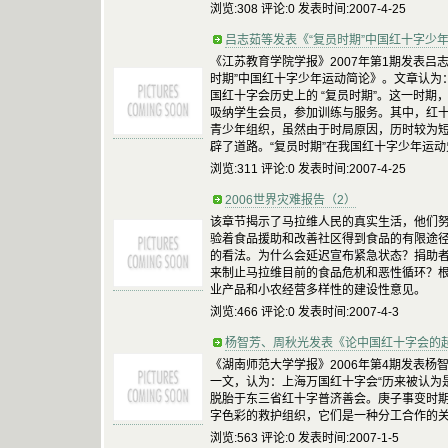
浏览:308 评论:0 发表时间:2007-4-25
吕志茹等发表《“复员时期”中国红十字少
《江苏教育学院学报》2007年第1期发表吕
时期”中国红十字少年运动简论》。文章认为
国红十字会历史上的 “复员时期”。这一时
吸纳学生会员，参加训练与服务。其中，红
青少年组织，虽然由于时局原因，历时较为
辟了道路。“复员时期”在我国红十字少年运
浏览:311 评论:0 发表时间:2007-4-25
2006世界灾难报告（2）
该章节揭示了马拉维人民的真实生活，他们
验着食品援助和改善社区得到食品的有限途
的看法。为什么会延迟宣布紧急状态？捐助
来制止马拉维目前的食品危机和恶性循环？
业产品和小农经营多样性的建设性意见。
浏览:466 评论:0 发表时间:2007-4-3
杨智芳、周秋光发表《论中国红十字会的
《湖南师范大学学报》2006年第4期发表
一文，认为：上海万国红十字会“历来被认为
脱胎于东三省红十字普济善会。庚子事变时
字色彩的救护组织，它们是一种分工合作的
浏览:563 评论:0 发表时间:2007-1-5