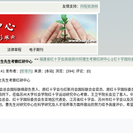
友情支持：
同程
旅游
网
法律章程
电子期刊
<<
福建省红十字会高级顾问何锺生考察红研中心
|
红十字国际
嵩生先生考察红研中心
9:41 发布者：[
管理员
] 来源：[本站] 浏览：[
394] 评论：[
0]
生先生考察红研中心
会总会国际联络部负责人、原红十字会与红新月会国际联合会官员、原红十字国际委
陪同下，莅临苏州大学社会学院红十字运动研究中心考察，王卫平院长会见了客人。
会总会、红十字国际委员会东亚地区代表处、江苏省红十字会、苏州市红十字会以及
划。曹先生对研究中心在科学研究及人才培养等方面所做出的努力给予高度评价，希