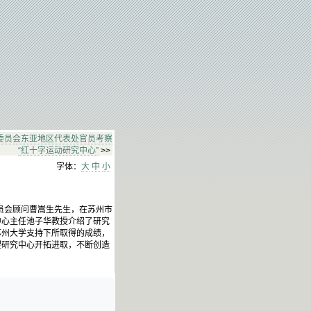
委员会东亚地区代表处官员考察
“红十字运动研究中心”
>>
字体：
大
中
小
员会顾问曹嵩生先生，在苏州市
中心主任池子华教授介绍了研究
苏州大学支持下所取得的成绩，
望研究中心开拓进取，不断创造