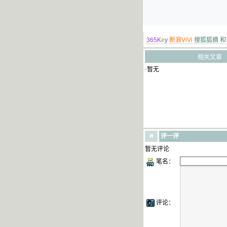
365K
e
y
新浪ViVi
搜狐狐摘
和
相关文章
·暂无
评一评
暂无评论
笔名：
评论：