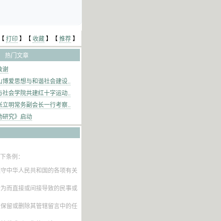
【
打印
】【
收藏
】【
推荐
】
热门文章
致谢
博爱思想与和谐社会建设..
社会学院共建红十字运动..
立明常务副会长一行考察..
动研究》启动
以下条例：
遵守中华人民共和国的各项有关
行为而直接或间接导致的民事或
权保留或删除其管辖留言中的任