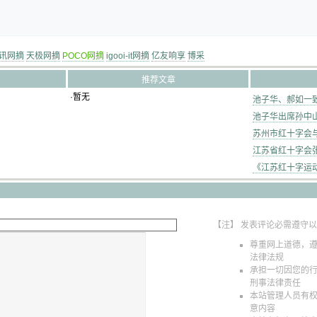
讯网摘
天极网摘
POCO网摘
igooi-it网摘
亿友响享
博采
推荐文章
·暂无
池子华、郝如一
池子华出席孙中山
苏州市红十字会与
江苏省红十字会张
《江苏红十字运
【注】 发表评论必需遵守
尊重网上道德，
法律法规
承担一切因您的
刑事法律责任
本站管理人员有
意内容