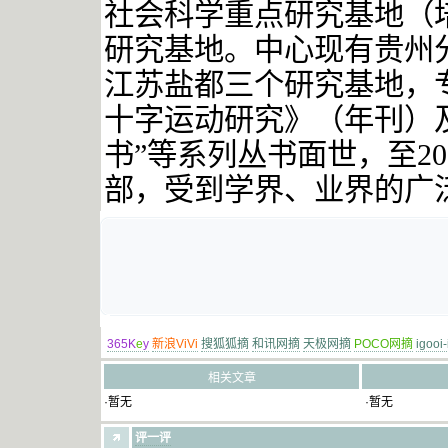
社会科学重点研究基地（
研究基地。中心现有贵州
江苏盐都三个研究基地，
十字运动研究》（年刊）及
书”等系列丛书面世，至
20
部，受到学界、业界的广
365K
e
y
新浪ViVi
搜狐狐摘
和讯网摘
天极网摘
POCO网摘
igooi
相关文章
·暂无
·暂无
评一评