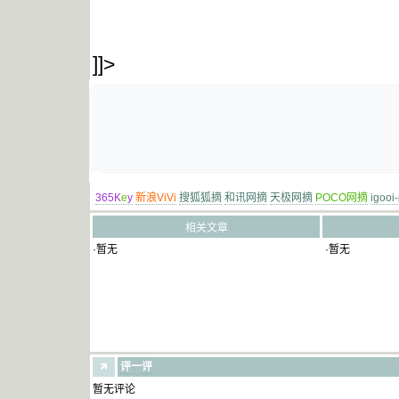
]]>
365K
e
y
新浪ViVi
搜狐狐摘
和讯网摘
天极网摘
POCO网摘
igooi
相关文章
·暂无
·暂无
评一评
暂无评论