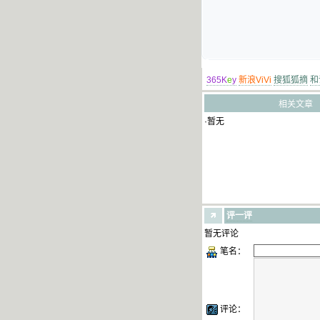
365K
e
y
新浪ViVi
搜狐狐摘
和
相关文章
·暂无
评一评
暂无评论
笔名：
评论：