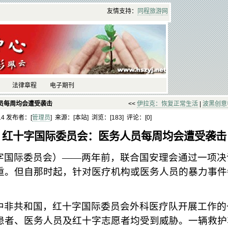
友情支持：
同程
旅游
网
法律章程
电子期刊
员每周均会遭受袭击
<<
伊拉克：恢复正常生活
|
波黑创意
:14 发布者：[
管理员
] 来源：[本站] 浏览：[
183] 评论：[
0]
红十字国际委员会：医务人员每周均会遭受袭击
字国际委员会）
——两年前，联合国安理会通过一项决
重。但自那时起，针对医疗机构或医务人员的暴力事件
中非共和国，红十字国际委员会外科医疗队开展工作的
患者、医务人员及红十字志愿者均受到威胁。一辆救护