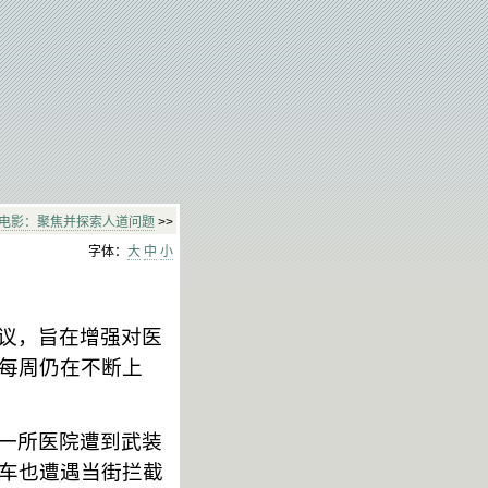
电影：聚焦并探索人道问题
>>
字体：
大
中
小
议，旨在增强对医
每周仍在不断上
一所医院遭到武装
车也遭遇当街拦截