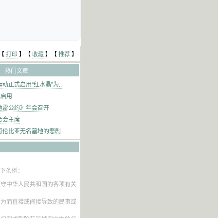
【
打印
】【
收藏
】【
推荐
】
热门文章
动正式启用“红水晶”为..
式启用
地雷公约》年会召开
合会主席
哥伦比亚无名墓地的悲剧
以下条例：
遵守中华人民共和国的各项有关
行为而直接或间接导致的民事或