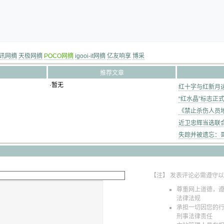
讯网摘
天极网摘
POCO网摘
igooi-it网摘
亿友响享
博采
推荐文章
·暂无
红十字与红新月运
“红水晶”标志正
《禁止杀伤人员
近卫忠辉当选联
失踪并被遗忘：
【注】 发表评论必需遵守
尊重网上道德，
法律法规
承担一切因您的
刑事法律责任