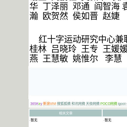
华 丁泽丽 邓通 阎智海 
瀚 欧贺然 侯如晋 赵婕
红十字运动研究中心兼
桂林 吕晓玲 王专 王媛
燕 王慧敏 姚惟尔 李慧
365K
e
y
新浪ViVi
搜狐狐摘
和讯网摘
天极网摘
POCO网摘
igooi
相关文章
·暂无
·暂无