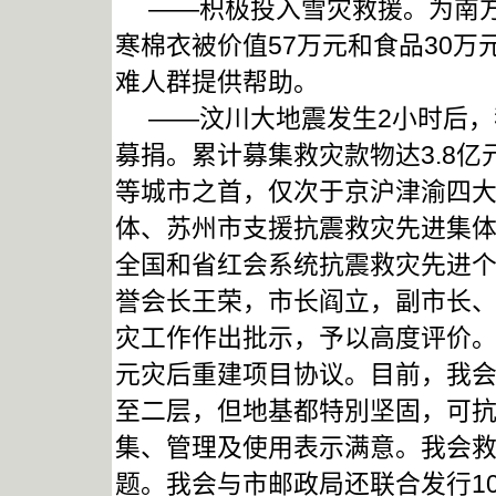
——积极投入雪灾救援。为南方重
寒棉衣被价值57万元和食品30
难人群提供帮助。
——汶川大地震发生2小时后，
募捐。累计募集救灾款物达3.8
等城市之首，仅次于京沪津渝四
体、苏州市支援抗震救灾先进集体
全国和省红会系统抗震救灾先进
誉会长王荣，市长阎立，副市长
灾工作作出批示，予以高度评价。
元灾后重建项目协议。目前，我
至二层，但地基都特別坚固，可
集、管理及使用表示满意。我会
题。我会与市邮政局还联合发行1