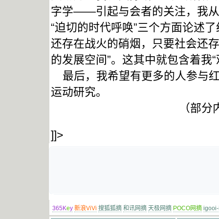
字学——引起与会者的关注，我从“
“迫切的时代呼唤”三个方面论述
还存在战火的硝烟，只要社会还存
的发展空间”。这其中就包含着我“
最后，我希望有更多的人参与红
运动研究。
（部分内
]]>
365K
e
y
新浪ViVi
搜狐狐摘
和讯网摘
天极网摘
POCO网摘
igooi