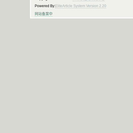
Powered By:
EliteArticle System Version 2.20
网站备案中