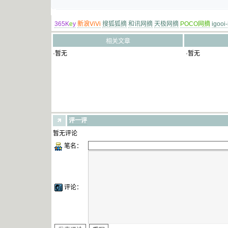
365K
e
y
新浪ViVi
搜狐狐摘
和讯网摘
天极网摘
POCO网摘
igooi
相关文章
·暂无
·暂无
评一评
暂无评论
笔名：
评论：