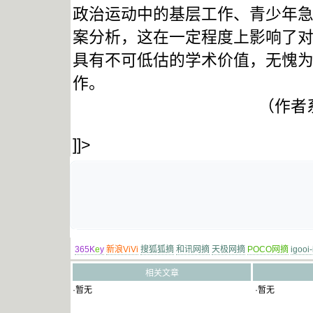
政治运动中的基层工作、青少年
案分析，这在一定程度上影响了
具有不可低估的学术价值，无愧
作。
（作者
]]>
365K
e
y
新浪ViVi
搜狐狐摘
和讯网摘
天极网摘
POCO网摘
igooi
相关文章
·暂无
·暂无