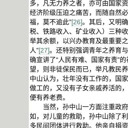
多，凡无力养之者，亦可由国家
经济阶级压迫之痛苦，而随自然
福，莫不逾此”
[26]
。其后，又明确
税、铁路收入、矿业收入）三种
举其余额，以兴办教育及最重要
人”
[27]
。还特别强调青年之养育与
确宣讲了“人民有难、国家有责”
望，则非徒保民而已，举凡教民养
中山认为，壮年没有工作的，国
做工的，又没有子女亲戚养活的
便有养老费。
当然，孙中山一方面注重政府救
如，对儿童的救助，孙中山除了
多民间团体进行救助。他亲自捐