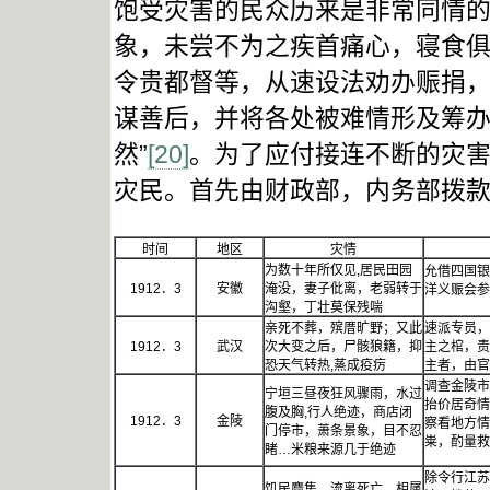
饱受灾害的民众历来是非常同情的
象，未尝不为之疾首痛心，寝食
令贵都督等，从速设法劝办赈捐
谋善后，并将各处被难情形及筹
然”
[20]
。为了应付接连不断的灾
灾民。首先由财政部，内务部拨
时间
地区
灾情
为数十年所仅见,居民田园
允借四国银
1912．3
安徽
淹没，妻子仳离，老弱转于
洋义赈
沟壑，丁壮莫保残喘
亲死不葬，殡厝旷野；又此
速派专员，
1912．3
武汉
次大变之后，尸骸狼籍，抑
主之棺，责
恐天气转热,蒸成疫疠
主者，由
调查金陵市
宁垣三昼夜狂风骤雨，水过
抬价居奇情
腹及胸,行人绝迹，商店闭
1912．3
金陵
察看地方情
门停市，萧条景象，目不忍
粜，酌量救
睹…米粮来源几于绝迹
除令行江苏
饥民麕集，流离死亡，相属