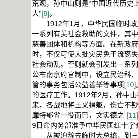
荒观，孙中山则是“中国近代历史
人”
[9]
。
1912年1月，中华民国临时政
一系列有关社会救助的文件，其
慈善团体和机构等方面。在新政
时，不仅可使大批灾民免于流离
社会动乱。否则就会引发出一系
公布南京府官制中，设立民治科
管的事务包括公益善举等事项
[10]
的医疗工作。1912年2月，孙中
来，各战地将士义捐躯，伤亡不
靡特鄂省一役而已，文实德之”
[11
9日命内务部准予中华民国红十字
从被迫辞去临时大总统，到三次