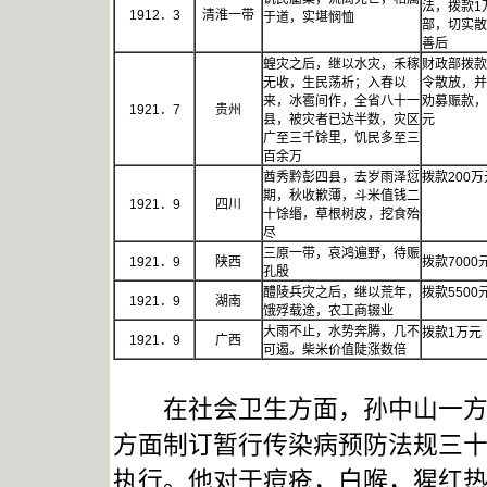
法，拨款1
1912．3
清淮一带
于道，实堪悯恤
部，切实散
善后
蝗灾之后，继以水灾，禾稼
财政部拨款
无收，生民荡析；入春以
令散放，并
来，冰雹间作，全省八十一
劝募赈款，
1921．7
贵州
县，被灾者已达半数，灾区
元
广至三千馀里，饥民多至三
百余万
酋秀黔彭四县，去岁雨泽愆
拨款200
期，秋收歉薄，斗米值钱二
1921．9
四川
十馀缗，草根树皮，挖食殆
尽
三原一带，哀鸿遍野，待赈
1921．9
陕西
拨款70
孔殷
醴陵兵灾之后，继以荒年，
拨款55
1921．9
湖南
饿殍载途，农工商辍业
大雨不止，水势奔腾，几不
拨款1万元
1921．9
广西
可遏。柴米价值陡涨数倍
在社会卫生方面，孙中山一方面
方面制订暂行传染病预防法规三
执行。他对于痘疮，白喉，猩红