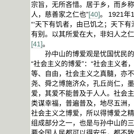
宗旨，无所吝惜。居于乡，而乡
人，慈善家之仁也”
[40]
。
1921
“‘天下有饥者，由已饥之；天下
有别。以其所爱在大，非妇人之仁
[41]
。
孙中山的博爱观是忧国忧民的意
“社会主义的博爱”：“社会主义
等、自由，社会主义之真髓，亦
尧、舜之博施济众，孔丘尚仁，
爱，其爱不能普及于人人。社会
类谋幸福，普遍普及，地尽五洲
社会主义之博爱，所以得博爱之精
组成部分之一，也是与孙中山的三
要全国人民都可以得安乐，都不