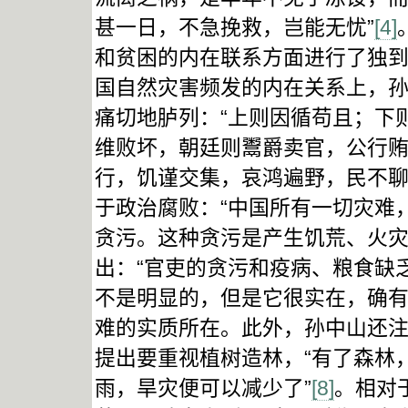
甚一日，不急挽救，岂能无忧”
[4]
和贫困的内在联系方面进行了独
国自然灾害频发的内在关系上，孙
痛切地胪列：“上则因循苟且；下
维败坏，朝廷则鬻爵卖官，公行
行，饥谨交集，哀鸿遍野，民不聊
于政治腐败：“中国所有一切灾难
贪污。这种贪污是产生饥荒、火灾
出：“官吏的贪污和疫病、粮食缺
不是明显的，但是它很实在，确有
难的实质所在。此外，孙中山还
提出要重视植树造林，“有了森林
雨，旱灾便可以减少了”
[8]
。相对