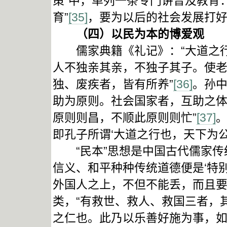
策”中，单列一条专门讲普及教育
育”
[35]
，要为以后的社会发展打
（四）以民为本的博爱观
儒家典籍《礼记》：“大道之行
人不独亲其亲，不独子其子。使
独、废疾者，皆有所养”
[36]
。孙中
助为原则。社会国家者，互助之
原则则昌，不顺此原则则忙”
[37]
。
即孔子所谓‘大道之行也，天下为公’
“民本”思想是中国古代儒家传
信义、和平种种传统道德便是‘特
外国人之上，不但不能丢，而且要
类，“有救世、救人、救国三者，
之仁也。此乃以乐善好施为事，