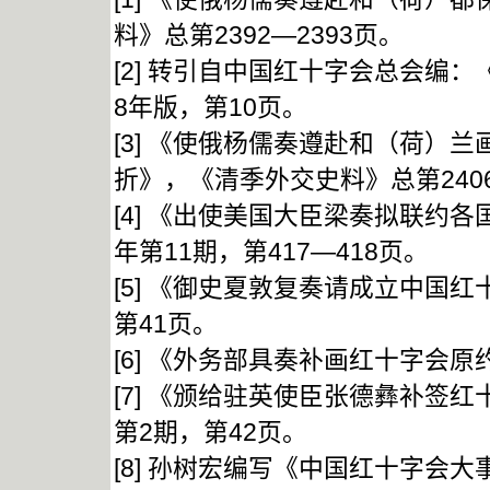
料》总第2392—2393页。
[2] 转引自中国红十字会总会编
8年版，第10页。
[3] 《使俄杨儒奏遵赴和（荷）
折》，《清季外交史料》总第240
[4] 《出使美国大臣梁奏拟联约
年第11期，第417—418页。
[5] 《御史夏敦复奏请成立中国红
第41页。
[6] 《外务部具奏补画红十字会原
[7] 《颁给驻英使臣张德彝补签
第2期，第42页。
[8] 孙树宏编写《中国红十字会大