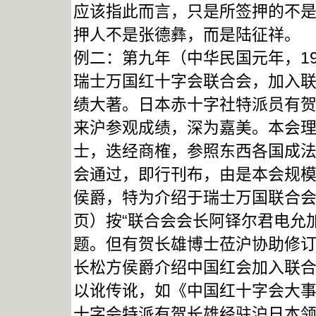
应该指此而言，只是所签押的不是“
押人不是张德彝，而是陆征祥。
例二：第九年（中华民国元年，19
瑞士万国红十字会联合会，加入
绩大著。日本赤十字社特派员有
来沪参观成绩，深为嘉美。本会
士，迭经商榷，参照东西各国成
会通过，即行刊布，由是本会规
侯爵，特为介绍于瑞士万国联合会
页）按“联合会会长阿铎尔君电允加入
题。但有贺长雄博士莅沪协助修
长松方侯爵介绍中国红会加入联
以讹传讹，如《中国红十字会大事记
十字会特派有贺长雄经驻沪日本领事