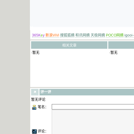
365K
e
y
新浪ViVi
搜狐狐摘
和讯网摘
天极网摘
POCO网摘
igooi
相关文章
·暂无
·暂无
评一评
暂无评论
笔名：
评论：