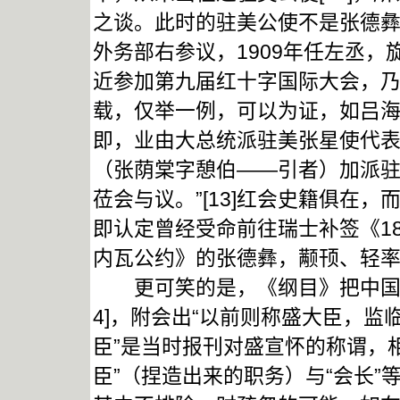
之谈。此时的驻美公使不是张德彝
外务部右参议，1909年任左丞
近参加第九届红十字国际大会，
载，仅举一例，可以为证，如吕海
即，业由大总统派驻美张星使代
（张荫棠字憩伯——引者）加派
莅会与议。”[13]红会史籍俱在
即认定曾经受命前往瑞士补签《18
内瓦公约》的张德彝，颟顸、轻
更可笑的是，《纲目》把中国红
4]，附会出“以前则称盛大臣，监
臣”是当时报刊对盛宣怀的称谓，相
臣”（捏造出来的职务）与“会长