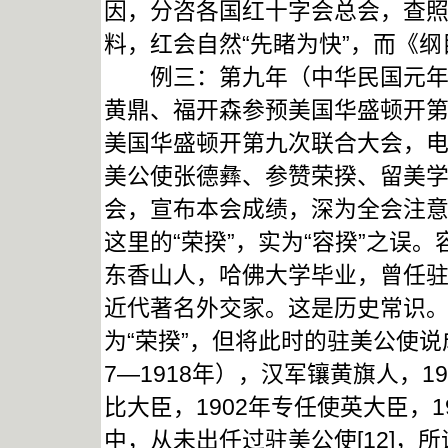
因，分咨各国红十字会总会，查照联
料，红会自然“先睹为快”，而《纲
例三：第九年（中华民国元年，1
黄鼎、福开森参预美国华盛顿开
美国华盛顿开第九次联合大会，
美公使张德彝、参赞荣揆、留美
会，宣布本会成绩，深为全会注意
这里的“荣揆”，实为“容揆”之误
东香山人，哈佛大学毕业，曾任
近代著名外交家。这是历史常识
为“荣揆”，但将此时的驻美公使说
7—1918年），汉军镶黄旗人，
比大臣，1902年专任使英大臣，
中，从未出任过驻美公使[12]，