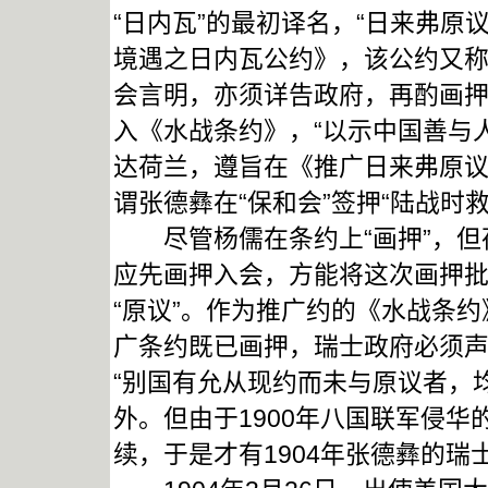
“日内瓦”的最初译名，“日来弗原议
境遇之日内瓦公约》，该公约又称“
会言明，亦须详告政府，再酌画押
入《水战条约》，“以示中国善与人同
达荷兰，遵旨在《推广日来弗原议
谓张德彝在“保和会”签押“陆战时
尽管杨儒在条约上“画押”，但
应先画押入会，方能将这次画押批准
“原议”。作为推广约的《水战条约
广条约既已画押，瑞士政府必须声
“别国有允从现约而未与原议者，均
外。但由于1900年八国联军侵华
续，于是才有1904年张德彝的瑞