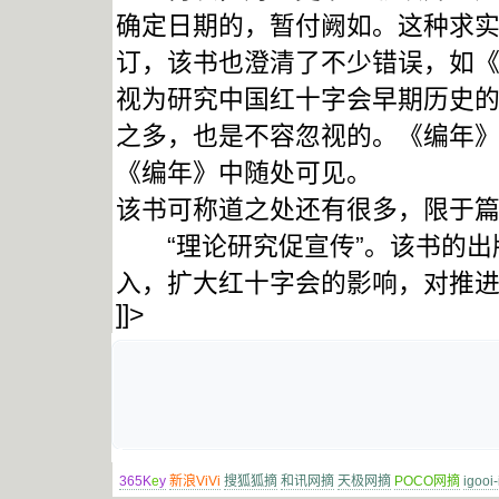
确定日期的，暂付阙如。这种求
订，该书也澄清了不少错误，如
视为研究中国红十字会早期历史
之多，也是不容忽视的。《编年》
《编年》中随处可见。
该书可称道之处还有很多，限于
“理论研究促宣传”。该书的出
入，扩大红十字会的影响，对推
]]>
365K
e
y
新浪ViVi
搜狐狐摘
和讯网摘
天极网摘
POCO网摘
igooi