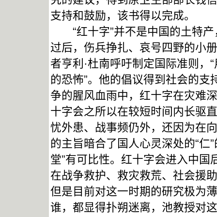
支持和鼓励，该书得以完成。
“红十字”并不是中国的土特产，
过后，伤兵挣扎、哀号四野的小
者亨利·杜南呼吁制定国际准则，
的恐怖”。他的倡议得到社会的支
争的腥风血雨中，红十字在灾难
十字会之所以在较短时间内长驱
忧外患、战事频仍外，还因为在向西
的主旨暗合了国人心灵深处的“仁
堂”有可比性。红十字会进入中国
在战争救护、救灾救荒、社会援
但是目前对这一时期的研究极为
谁，都显得扑朔迷离，池教授对