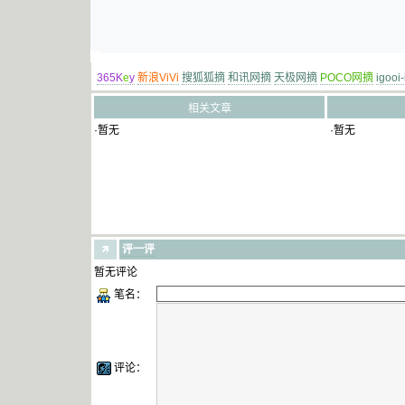
365K
e
y
新浪ViVi
搜狐狐摘
和讯网摘
天极网摘
POCO网摘
igooi
相关文章
·暂无
·暂无
评一评
暂无评论
笔名：
评论：