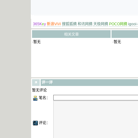
365K
e
y
新浪ViVi
搜狐狐摘
和讯网摘
天极网摘
POCO网摘
igooi
相关文章
·暂无
·暂无
评一评
暂无评论
笔名：
评论：