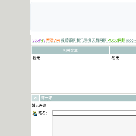
365K
e
y
新浪ViVi
搜狐狐摘
和讯网摘
天极网摘
POCO网摘
igooi
相关文章
·暂无
·暂无
评一评
暂无评论
笔名：