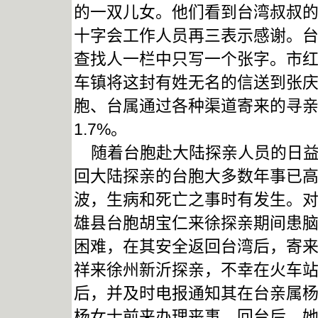
的一双儿女。他们看到台湾叔叔
十字会工作人员再三表示感谢。
查找人一栏中只写一个张字。市
车镇将这封有姓无名的信送到张
胞、台属通过各种渠道寄来的寻亲信
1.7%。
随着台胞赴大陆探亲人员的日益
回大陆探亲的台胞大多数年事已
波，生病和死亡之事时有发生。
雄县台胞胡宝仁来徐探亲期间患
困难，在其安全返回台湾后，寄来
祥来徐州新沂探亲，不幸在火车
后，并及时电报通知其在台亲属
杨女士前来办理丧事。回台后，她