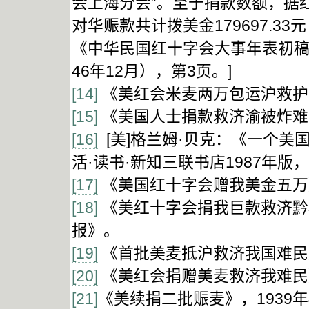
会上海分会”。至于捐款数额，据红
对华赈款共计拨美金179697.33
《中华民国红十字会大事年表初稿
46年12月），第3页。]
[14]
《美红会米麦两万包运沪救护平
[15]
《美国人士捐款救济渝被炸难民
[16]
[美]格兰姆·贝克：《一个
活·读书·新知三联书店1987年版，
[17]
《美国红十字会赠我美金五万》
[18]
《美红十字会捐我巨款救济黔桂
报》。
[19]
《首批美麦抵沪救济我国难民》
[20]
《美红会捐赠美麦救济我难民》
[21]
《美续捐二批赈麦》，1939