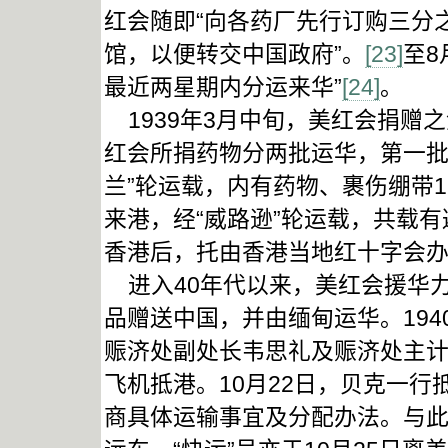
红会随即“向各药厂先行订购三分
馆，以便转交中国政府”。
[23]
至8
最近两星期内分运来华”
[24]
。
1939年3月中旬，美红会捐赠之
红会所捐药物分两批运华，第一批
兰”轮运载，内有药物、裹伤绷带1
来港，经“威路逊”轮运载，共载
香港后，托由香港当地红十字会
进入40年代以来，美红会援华力
品赠送中国，并由缅甸运华。194
赈济处副处长韦思礼及赈济处主计
飞机抵港。10月22日，贝克一
商具体运输事宜及分配办法。与此同