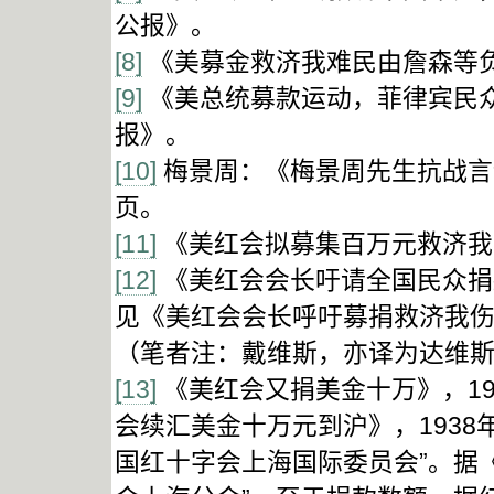
公报》。
[8]
《美募金救济我难民由詹森等负责
[9]
《美总统募款运动，菲律宾民众热
报》。
[10]
梅景周：《梅景周先生抗战言论
页。
[11]
《美红会拟募集百万元救济我国
[12]
《美红会会长吁请全国民众捐款
见《美红会会长呼吁募捐救济我伤兵
（笔者注：戴维斯，亦译为达维
[13]
《美红会又捐美金十万》，19
会续汇美金十万元到沪》，1938
国红十字会上海国际委员会”。据