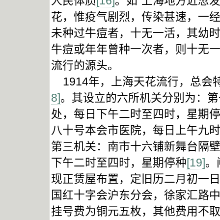
人民体质
[16]
。如“上海地方近忽
花，惟疫气剧烈，传染甚速，一经
未种过牛痘者，十无一活，其幼
牛痘或年年曾种一次者，则十无一
流行的源头。
1914年，上海天花流行，总会
8]
。其设立的六所机关分别为：第
处，每日下午二时至四时，星期
八十号本会市医院，每日上午九
第三机关：南市十六铺新舞台隔
下午二时至四时，星期停种
[19]
。
现正赁屋布置，定旧历二月初一
国红十字会沪东分会，徐家汇路
挂号费为铜元五枚，其他费用不