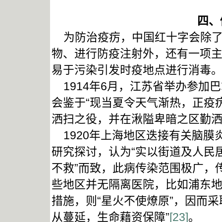
四、
为防治疫疠，中国红十字会除了
物、进行防疫注射外，还有一项
易于污染引发时疫地点进行消毒
1914年6月，江苏省举办参加
会鉴于“现当夏令天气渐热，正疫
洒扫之役，并在湫隘卑暗之区勤洒
1920年上海地区迭接有关脑膜
研究探讨，认为“实以街道及人民
不救”而致，此病传染范围极广，
些地区并无隔离医院，比如浦东
措施，则“星火不使燎原”，因而
从蔓延，生命藉资保障”
[23]
。