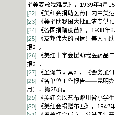
捐美麦救我难民》，1939年4月1
[22]
《美红会捐助医药日内由美运华
[23]
《美捐助我国大批血清专供预防
[24]
《各国捐赠疫苗》，1938年
[25]
《友邦伟大的同情！美人捐助我
报》。
[26]
《美红十字会援助我医药品二百
报》。
[27]
《圣诞节玩具》，《会务通讯》
[28]
《各单位工作报告——昆明办事
月），第25页。
[29]
《美红会以蓝布赠川省小学生》
[30]
《美红会捐赠布匹》，1942
[31]
《粤美红会成立，分设四组开始