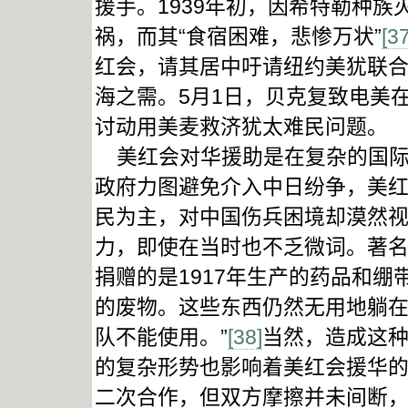
援手。1939年初，因希特勒种
祸，而其“食宿困难，悲惨万状”
[37
红会，请其居中吁请纽约美犹联
海之需。5月1日，贝克复致电美在华
讨动用美麦救济犹太难民问题。
美红会对华援助是在复杂的国际
政府力图避免介入中日纷争，美
民为主，对中国伤兵困境却漠然视
力，即使在当时也不乏微词。著名
捐赠的是1917年生产的药品和绷
的废物。这些东西仍然无用地躺
队不能使用。”
[38]
当然，造成这
的复杂形势也影响着美红会援华
二次合作，但双方摩擦并未间断