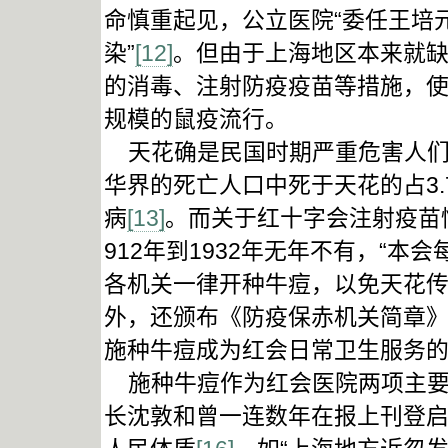
命慎重起见，公立医院“委任王培
染”
[12]
。但由于上海地区本来就
的消毒、注射防疫疫苗等措施，
规模的鼠疫流行。
天花确是民国时期严重危害人们健
华界的死亡人口中死于天花的占3
病
[13]
。而关于红十字会注射疫苗
912年到1932年无年不有，“
各机关一律开种牛痘，以免天花传
外，还颁布《防疫保赤机关简章
施种牛痘成为红会日常卫生服务
施种牛痘作为红会医院两项主要
长沈敦和曾一连数年在报上刊登