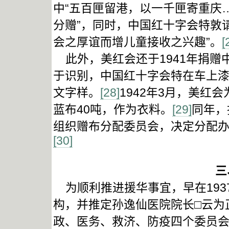
中“五百匣留港，以一千匣寄重庆
分赠”，同时，中国红十字会特敦
会之厚谊而增儿童接收之兴趣”。
[
此外，美红会还于1941年捐赠
于识别，中国红十字会特在车上漆
文字样。
[28]
1942年3月，美红
蓝布40吨，作为衣料。
[29]
同年，
组织赠布分配委员会，决定分配办法
[30]
三
为顺利推进援华事宜，早在193
构，并推定孙逸仙医院院长□云为
政、医务、救济、防疫四个委员