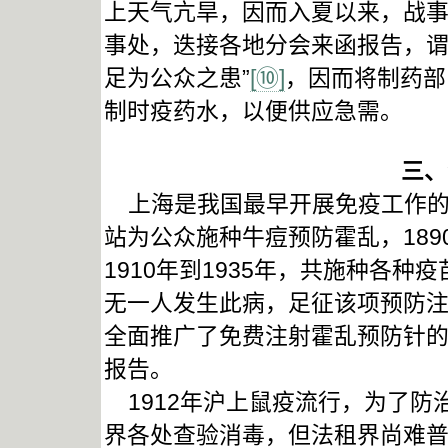
上天气亢旱，因而入夏以来，战
事处，迭接各地分会来函报告，谓
足为公众之患”
[⑩]
，因而将制药部
制时疫药水，以便供应急需。
三、
上海是我国最早开展免疫工作的地
站为公众施种牛痘预防霍乱，18
1910年到1935年，共施种各种
无一人发生此病，足征该项预防
全面推广了免费注射霍乱预防针
报告。
1912年沪上鼠疫流行，为了防
界各处查验消毒，但法租界尚难