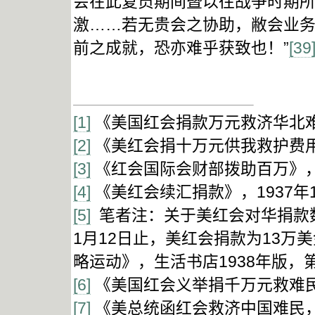
会在此复员期间暨以往战争时期
激……若无贵会之协助，敝会业
前之成就，恐亦难乎获致也！”
[39
[1]
《美国红会捐款万元救济华北难民
[2]
《美红会捐十万元供我救护费用》
[3]
《红会国际会财部拨助百万》，1
[4]
《美红会续汇捐款》，1937年
[5]
笔者注：关于美红会对华捐款数
1月12日止，美红会捐款为13
略运动》，生活书店1938年版，
[6]
《美国红会义举捐千万元救难民》
[7]
《美总统函红会救济中国难民，请