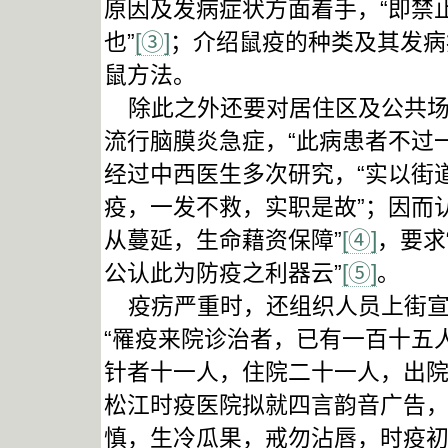
原因及发病症状方面着手，“即禁
也”
[③]
；介绍鼠疫的种类及其发病
鼠方法。
除此之外还要对居住区及公共场所
流行脑膜炎急症，“此病患者不过
经过中西医生多次研究，“实以街
疫，一发不救，实职是故”；因而
从蔓延，生命藉资保障”
[④]
，要求
公认此为防疫之利器云”
[⑤]
。
疫疠严重时，还组织人员上街宣传
“罹疫来院诊治者，已有一百十五
针者十一人，住院二十一人，出院
松江时疫医院拟就四言韵音广告，
慎，生冷瓜果，戒勿沾唇，时疫