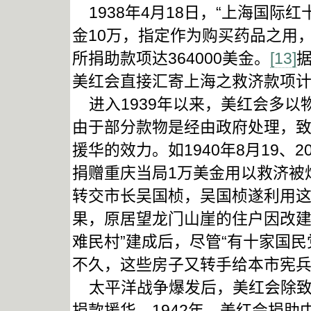
1938年4月18日，“上海国际
金10万，指定作为购买药品之用
所捐助款项达364000美金。
[13]
据
美红会直接汇寄上海之救济款项计
进入1939年以来，美红会多以
由于部分款物是经由政府处理，
援华的效力。如1940年8月19
捐赠重庆当局1万美金用以救济被
转交市长吴国桢，吴国桢遂利用这
果，原居望龙门山崖的住户因改建
难民村”建成后，尽管“有十家国
不久，这些房子又转手给本市宪兵
太平洋战争爆发后，美红会除致
捐款援华。1942年，美红会捐助