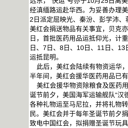
远东，“快运”号亦于10月25日
经滇缅路运赴华西。为妥善办理美
2日派定屈映光、秦汾、彭学沛、
美红会捐送物品有关事宜，贝克亦
日，首批医药用品运抵仰光，计重20
日、7日、8日、10日、11日、
运抵昆明。
此后，美红会陆续有物资运华，据史
半年间，美红会援华医药用品已有2
美红会援华物资除粮食及医药用品
诞节前夕，美国海军运输舰队“汉
各种礼物运至马尼拉，并将礼物
民。美红会并于每年圣诞节前夕捐赠
致电中国红会，拟捐赠圣诞节玩具