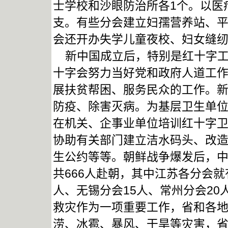
士学校和沙眼防治所各1个。以医
支。有些分会建立妇孺营养站、
会还开办失学儿童夜校、妇女缝纫
新中国成立后，特别是红十字工
十字会努力当好党和政府人道工
展扶贫帮困、服务民众的工作。
防疫、除害灭病。为基层卫生单
在机关、企事业单位培训红十字
协助有关部门建立洁水码头、改
生公约等等。朝鲜战争爆发后，
共666人赴朝，其中江苏各分会就有
人、无锡分会15人、常州分会2
救灾作为一项重要工作，省和各
涝、冰雹、暴风、干旱等灾害，省