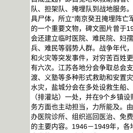
队、担架队、掩埋队到战地服务。南
具尸体，所立“南京癸丑掩埋阵亡
的一个重要文物，碑文图片曾于1
会还建立临时医院、难民院、妇
兵、难民等弱势人群。战争年代
和火灾等突发事件，对穷苦百姓
有六次。江苏各地分会争取总会
渡、义塾等多种形式救助和安置灾
水灾，盐城分会在多处设救生船、
（排灌站）一处，并在9个乡镇设
务方面也主动担当，力所能及。
办医院诊所、组织巡回医治、免
的主要内容。1946－1949年，