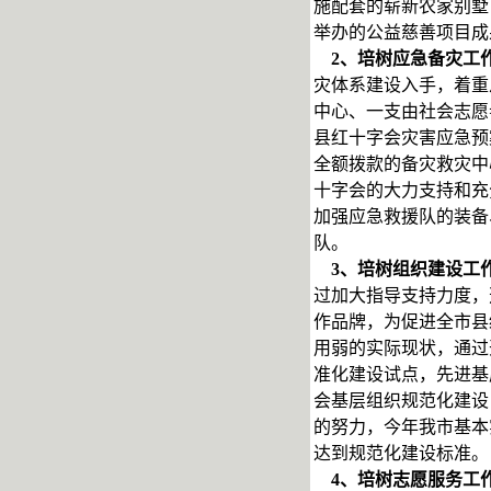
施配套的崭新农家别墅
举办的公益慈善项目成
2
、培树应急备灾工
灾体系建设入手，着重
中心、一支由社会志愿
县红十字会灾害应急预
全额拨款的备灾救灾中
十字会的大力支持和充
加强应急救援队的装备
队。
3
、培树组织建设工
过加大指导支持力度，
作品牌，为促进全市县
用弱的实际现状，通过
准化建设试点，先进基
会基层组织规范化建设
的努力，今年我市基本
达到规范化建设标准。
4
、培树志愿服务工