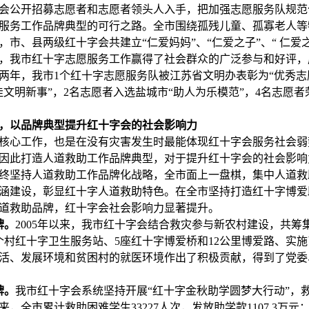
会公开招募志愿者和志愿者领头人入手，把加强志愿服务队规范
服务工作品牌典型的可行之路。全市围绕孤残儿童、孤寡老人等
，市、县两级红十字会共建立“仁爱妈妈”、“仁爱之子”、“ 仁爱
支，我市红十字志愿服务工作赢得了社会群众的广泛参与和好评
两年，我市1个红十字志愿服务队被江苏省文明办表彰为“优秀志
佳文明新事”，2名志愿者入选盐城市“助人为乐模范”，4名志愿者
，以品牌典型提升红十字会的社会影响力
核心工作，也是在没有灾害发生时最能体现红十字会服务社会弱
因此打造人道救助工作品牌典型，对于提升红十字会的社会影响
，始终坚持人道救助工作品牌化战略，全市面上一盘棋，集中人道
涵建设，彰显红十字人道救助特色。在全市坚持打造红十字博爱
道救助品牌，红十字会社会影响力显著提升。
牌。
2005年以来，我市红十字会结合救灾参与新农村建设，共筹集资
2个村红十字卫生服务站、5座红十字博爱桥和12公里博爱路、实
活、发展环境和贫困村的就医环境作出了积极贡献，得到了党委
牌。
我市红十字会系统坚持开展“红十字金秋助学圆梦大行动”，
来，全市累计救助困难学生33227人次，发放助学款1107.3万元