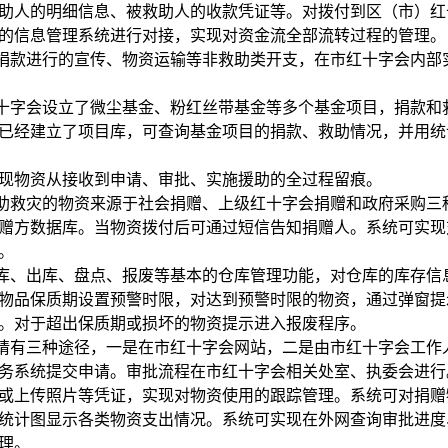
助人的明细信息、被救助人的收款凭证等。对拨付到区（市）红
的信息管理系统进行对接，实现对资金流全部流转过程的管理。
捐款进行的宣传、物资运输等非救助类开支，在市红十字会内部
十字会设立了微尘基金、粉红丝带基金等多个基金项目，捐款和
已经建立了项目库，可查询基金项目的捐款、救助情况，并用统
现物资从接收到申请、审批、实施援助的全过程留痕。
助救灾的物资来源于社会捐赠、上级红十字会捐赠和政府采购三
赠方数据库。当物资拨付后可通过短信告知捐赠人。系统可实现
。
库、出库、盘点、报废等基本的仓库管理功能，对仓库的库存信
物品保质期设置预警时限，对达到预警时限的物资，通过弹窗提
。对于超出保质期或损坏的物资提示进入报废程序。
请有三种途径，一是在市红十字会网站，二是由市红十字会工作
务系统提交申请。审批流程在市红十字会相关处室、执委会进行
或上传照片等凭证，实现对物资使用的跟踪管理。系统可对捐赠
统计图显示各类物资支出情况。系统可实现在外网查询审批进度
理。