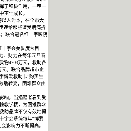
发挥了积极作用，一茬一
中茁壮成长。
持以人为本，在全市大
传递给那些遭受病痛折
万元；联合冠名红十字医院
红十字会美誉度为目
力、财力在每年元旦春
物4703万元，救助各
9万元。联合品牌超市企
字博爱救助卡”购买生
救助转变，困难群众由
影响。当捐赠者看到受
幢教学楼，为困难群众
救助品牌不仅有效地提
十字会系统每年“博爱
社会影响力不断提高。