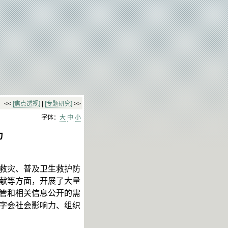
<<
[焦点透视]
|
[专题研究]
>>
字体：
大
中
小
力
救灾、普及卫生救护防
献等方面，开展了大量
管和相关信息公开的需
字会社会影响力、组织