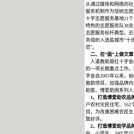
从通过媒体和网络向社
服务机制作为培树志愿
十字志愿服务基地21个
特色的志愿服务队38
志愿服务标杆典型。近
务组织入选盐城市“十
范”。
二、在“面”上做文章
人道救助是红十字会
的一项长期重点工作。
字会自2005年以来
救助项目，加强品牌内
助医、博爱助困系列人
1
、打造博爱助农品
户农村灾民住宅、16
目，为改善困难农民生
致好评。
2
、打造博爱助学品
中、小学生。2005年以