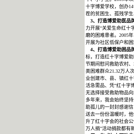
十字博爱学校，创办1
茬的贫困生、孤残学生
3
、打造博爱助医品
力开展“关爱生命红十
磨的困难患者。2005
开展为社区低保户和困
4
、打造博爱助困品
标，打造红十字博爱助
节期间慰问救助农村、
类困难群众21.32万
业创建市、县、镇红十
活急需品、凭“红十字
无选择接受救助物品向
多年来，我会始终坚持
助孤儿的一封封感谢信
送去一份份温暖时，他
升了红十字会的社会公
万人捐”活动捐款都有