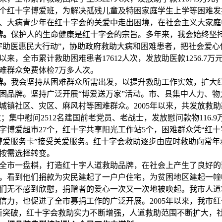
4个红十字博爱班，为解决孤残儿童及特困家庭学生上学等困难
、大病青少年在红十字会的关爱中走出困境，在社会主义大家庭
牌。
保护人的生命健康是红十字会的宗旨。多年来，我会始终坚
字助医惠民大行动”，协助政府救助大病和困难患者，把社会爱心
年以来，全市累计救助困难患者17612人次，发放助医款1256.7
难群众免费体检7万多人次。
牌。
我会坚持从困难群众所需出发，以提升救助工作实效，扩大
困品牌。坚持广泛开展“博爱送万家”活动。市、县集中人力、物
城镇社区、灾区、麻风村等困难群众。2005年以来，共发放救助款
人次；集中慰问2512名建国前老党员、老战士，发放慰问款物116.
字博爱超市27个，红十字共享阳光工作站5个，困难群众凭“红十
博爱服务卡”接受关爱服务。红十字会救助逐步由应时救助向常年
按需选择转变。
全市一盘棋，打造红十字人道救助品牌，在社会上产生了良好的
，看到他们捐款为灾民建起了一户户住宅，为贫困地区建起一幢
们无不感到欣慰，捐赠者的爱心一次又一次地被唤起。我市人道
信力，也促进了全市募捐工作的广泛开展。2005年以来，我市红
新突破，红十字会救助实力不断增强，人道救助范围不断扩大，