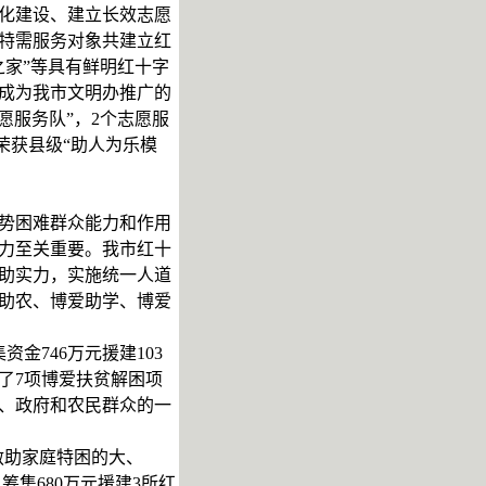
化建设、建立长效志愿
特需服务对象共建立红
之家”等具有鲜明红十字
，成为我市文明办推广的
愿服务队”，2个志愿服
荣获县级“助人为乐模
势困难群众能力和作用
力至关重要。我市红十
救助实力，实施统一人道
助农、博爱助学、博爱
金746万元援建103
施了7项博爱扶贫解困项
、政府和农民群众的一
救助家庭特困的大、
；筹集680万元援建3所红