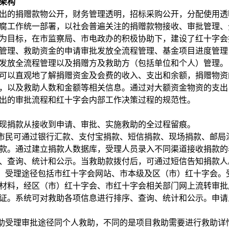
架构
的捐赠款物公开，财务管理透明，招标采购公开，分配使用透明
腐工作统一部署，以社会普遍关注的捐赠款物接收、审批管理、
为目标，在市监察局、市电政办的积极协助下，建设了红十字会
管理、救助资金的申请审批发放全流程管理、基金项目进度管理
发放全流程管理以及捐赠方及救助方（包括单位和个人）管理。
可以直观地了解捐赠资金及会费的收入、支出和余额，捐赠物资
，以及救助人数和金额等相关信息。通过对大额资金物资的支出
出的审批流程和红十字会内部工作决策过程的规范性。
现捐款从接收到申请、审批、实施救助的全过程留痕。
市民可通过银行汇款、支付宝捐款、短信捐款、现场捐款、邮局
款。通过建立捐款人数据库，受理人员录入不同渠道接收捐款的
、查询、统计和公示。当救助款拨付后，可通过短信告知捐款人
。受理途径包括市红十字会网站、市本级及区（市）红十字会。
材料，经区（市）红十字会、市红十字会相关部门网上流转审批
证。系统可对救助各项信息进行排序、查询、统计和公示。申请
助受理审批途径同个人救助，不同的是项目救助需要进行救助详