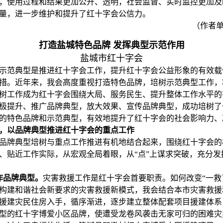
，使用过程和结果更加公开、透明，社会监督、实时监控更加及
量，进一步维护和提升了红十字会公信力。
（作者
打造盐城特色品牌 发挥典型示范作用
盐城市红十字会
示范典型是推进红十字会工作，提升红十字会公益形象的有效载
措。近年来，我会高度重视打造特色品牌，培树示范典型工作，
树工作成为红十字会围绕大局、服务民生、提升整体工作水平的
极提升、推广品牌典型，放大效果、宣传品牌典型，成功培树了
的特色品牌和示范典型，有效地提升了红十字会的社会影响力、
，以品牌典型推进红十字会的重点工作
品牌典型培树与重点工作推进有机地结合起来，围绕红十字会的
、贴近工作实际，从宏观全局着眼，从“点”上谋求突破，充分发
作品牌典型。
灾害救援工作是红十字会首要职责。如何改变“一救
构建和谐社会新要求的灾害救援新模式，我会结合本市灾害救援
援建灾民住房入手，循序渐进，逐步建立整体配套项目援建体系
型的红十字博爱小区品牌，使遭受龙卷风袭击无家可归的困难灾