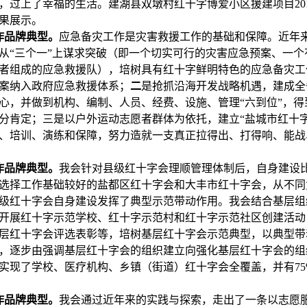
，过上了幸福的生活。建湖县双墩村红十字博爱小区援建项目20
果展示。
作品牌典型。
应急备灾工作是灾害救援工作的基础和保障。近年
从“三个一”上谋求突破（即一个切实可行的灾害应急预案、一个
者组成的应急救援队），培树具有红十字鲜明特色的应急备灾工
案纳入政府应急救援体系；
二
是抢抓沿海开发战略机遇，建成全
心，并做到机构、编制、人员、经费、设施、管理“六到位”，得
分肯定；三是以户外运动志愿者群体为依托，建立“盐城市红十字
、培训、演练和保障，努力造就一支真正拉得出、打得响、能战
作品牌典型。
我会针对县级红十字会理顺管理体制后，自身建设
选择工作基础较好的盐都区红十字会和大丰市红十字会，从不同
级红十字会自身建设发挥了典型示范带动作用。我会结合基层组
开展红十字示范学校、红十字示范村和红十字示范社区创建活动
层红十字会评选表彰等，培树基层红十字会示范典型，以典型带
，逐步由强调基层红十字会的组织建立向强化基层红十字会的组
实现了学校、医疗机构、乡镇（街道）红十字会全覆盖，并有75
作品牌典型。
我会通过近年来的实践与探索，走出了一条以志愿