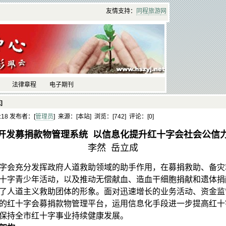
友情支持：
同程
旅游
网
法律章程
电子期刊
]
3:18 发布者：[
管理员
] 来源：[本站] 浏览：[
742] 评论：[
0]
开发募捐款物管理系统 以信息化提升红十字会社会公信
李然 岳立成
字会充分发挥政府人道救助领域的助手作用，在募捐救助、备灾
十字青少年活动，以及推动无偿献血、造血干细胞捐献和遗体捐
了人道主义救助团体的形象。面对迅速增长的业务活动、资金监
的红十字会募捐款物管理平台，运用信息化手段进一步提高红十
保持全市红十字事业持续健康发展。