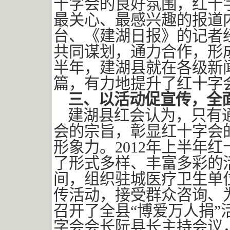
十字会的良好氛围，红十
最关心、最感兴趣的报道
台、《建湖日报》的记者
共同谋划，通力合作，形
半年，建湖县就在各级新
篇，有力地提升了红十字
三、以活动促宣传，全
建湖县红会认为，只有
会的宗旨，彰显红十字会
形象力。2012年上半年
了形式多样、丰富多彩的活
间，组织驻城医疗卫生单
传活动，接受群众咨询、为
召开了全县“博爱万人捐
字会会长阮县长主持会议