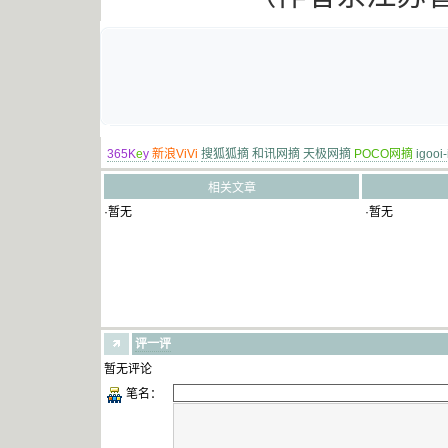
365K
e
y
新浪ViVi
搜狐狐摘
和讯网摘
天极网摘
POCO网摘
igooi
相关文章
·暂无
·暂无
评一评
暂无评论
笔名：