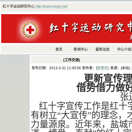
红十字运动研究中心
http://www.hszyj.net/
首页
新闻中心
最新动态
中心介绍
[工作交流]
发布日期：2013-3-31 11:00:56 发布者：[
管理员
] 来源：[本站]
更新宣传理
借势借力做
张
红十字宣传工作是红十
有树立“大宣传”的理念
力量源泉。近年来，盐城