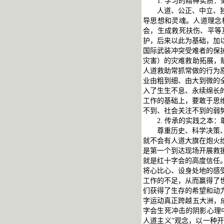
1. 学习的精神实质
人道、公正、中立、
导思想和灵魂。人道理念
会，生成救死扶伤、平等
护，后来以此为基础，加
国际武装冲突受难者的保
灾害）的灾难救助拓展，
人道救助常抓常做的行为
业由粗到细、由大到微的
入了生生不息、永续绵长
工作的基础上，要敢于思
不到、社会关注不到的弱
2. 传承的实践之本
尊重历史、科学决策
就不会有人道大旗在炮火
是第一个到达现场开展救
就是红十字会的高度信任
将心比心、设身处地的感
工作的不足，从而赢得了
们获得了生存的希望和动
字运动真正跨越五大洲，
字会生死冲击的阴影心理
人道主义”观念，以一种