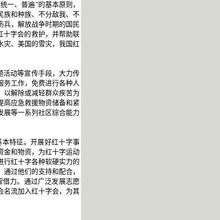
统一、普遍”的基本原则，
民族和种族、不分敌我、不
伤兵，解放战争时期的国民
红十字会的救护，并帮助联
水灾、美国的雪灾，我国红
题活动等宣传手段，大力传
服务工作，免费进行各种人
；以解除或减轻群众疾苦为
提高应急救援物资储备和紧
发展等一系列社区综合能力
基本特征。开展好红十字事
资金和物资，为红十字运动
进行红十字各种软硬实力的
，通过他们的支持和配合，
智借力。通过广泛发展志愿
会名流加入红十字会，为其