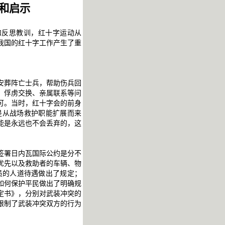
和启示
和反思教训，红十字运动从
我国的红十字工作产生了重
安葬阵亡士兵，帮助伤兵回
、俘虏交换、亲属联系等问
可。当时，红十字会的前身
是从战场救护职能扩展而来
能是永远也不会丢弃的，这
签署日内瓦国际公约是分不
优先以及救助者的车辆、物
员的人道待遇做出了规定；
如何保护平民做出了明确规
定书》，分别对武装冲突的
限制了武装冲突双方的行为