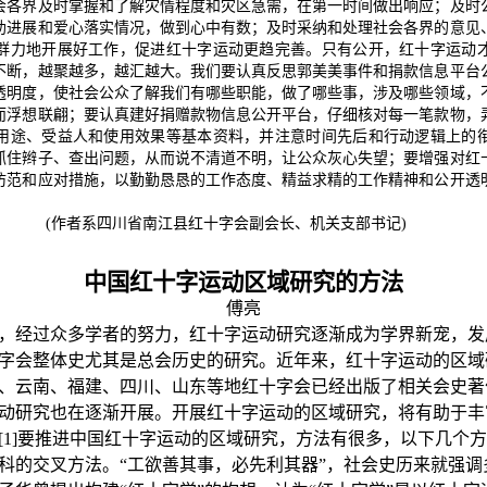
会各界及时掌握和了解灾情程度和灾区急需，在第一时间做出响应；及时
助进展和爱心落实情况，做到心中有数；及时采纳和处理社会各界的意见
群力地开展好工作，促进红十字运动更趋完善。只有公开，红十字运动
不断，越聚越多，越汇越大。我们要认真反思郭美美事件和捐款信息平台
透明度，使社会公众了解我们有哪些职能，做了哪些事，涉及哪些领域，
而浮想联翩；要认真建好捐赠款物信息公开平台，仔细核对每一笔款物，
用途、受益人和使用效果等基本资料，并注意时间先后和行动逻辑上的
抓住辫子、查出问题，从而说不清道不明，让公众灰心失望；要增强对红
防范和应对措施，以勤勤恳恳的工作态度、精益求精的工作精神和公开透
省南江县红十字会副会长、机关支部书记)
中国红十字运动区域研究的方法
傅亮
，经过众多学者的努力，红十字运动研究逐渐成为学界新宠，发
字会整体史尤其是总会历史的研究。近年来，红十字运动的区域
、云南、福建、四川、山东等地红十字会已经出版了相关会史著
动研究也在逐渐开展。开展红十字运动的区域研究，将有助于丰
[1]
要推进中国红十字运动的区域研究，方法有很多，以下几个方
科的交叉方法。“工欲善其事，必先利其器”，社会史历来就强调