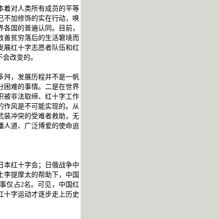
本着对人类所有成员的平等
己不加修饰的实在行动，唤
界各国的普遍认同。目前，
改善贫穷落后的生活窘境而
发展红十字志愿者队伍和红
不会改变的。
多舛，发展历程并不是一帆
分困难的事情。二是在世界
织被非法取缔、红十字工作
的作风是不可能实现的。从
武装冲突的受难者救助，无
播人道、广泛博爱的使命追
日本红十字会；日俄战争中
士李提摩太的帮助下，中国
事仅占2名。可见，中国红
红十字运动才逐步走上历史