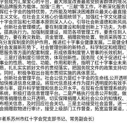
字会成为汇聚爱心的平台，最大限度改善最易受损害群体的境况
和品牌服务为载体，加强“三救”、“三献”等工作，不断深化服
挥红十字会的独特优势，力所能及地解决困难群众最关心最直接
主义文化，在社会主义核心价值观统领下，加强红十字文化建设
十字会宗旨和七项基本原则深入人心，引导社会新道德和新风尚
，创新社会管理模式。要在制度建设和制度创新上下功夫，为参
，提高执行力。加强制度建设，规范各项管理工作，要责任到人
能力，要在救灾救助、资金管理、捐赠款物处置、物资采购等工
”，充分发挥制度的防护作用，推进红十字事业健康发展。二是健
社会发展新形势下，社会管理创新的新特点，科学制定和梳理红
愿服务等方面的配套制度，形成依靠制度管人管事的长效机制，
。三是打造制度引领优势，体现创新性。国务院《关于促进红十
事业的性质、地位、功能、作用和职责，指明了红十字事业未来
质，扎扎实实抓好文件的贯彻落实，把国务院文件的政策支持切
。同时，积极争取出台我市贯彻实施的具体意见。
，创新社会管理平台。社会公信力是红十字会的生命线,公开透
加快推进信息化建设。将现代信息技术作为提升透明度的有效手
参与率，提升科学管理和信息公开水平。在现有仓库管理系统的
系统，积极打造信息管理平台。二是严格执行信息公开制度。做
用等捐赠信息公开透明，切实保障捐赠人和社会公众的知情权、
布相关信息，及时回应社会关切。三是主动接受社会监督。进一
会捐赠款物进行审计，接受上级部门工作督查，拓宽监督渠道，
市红十字会党支部书记、常务副会长）