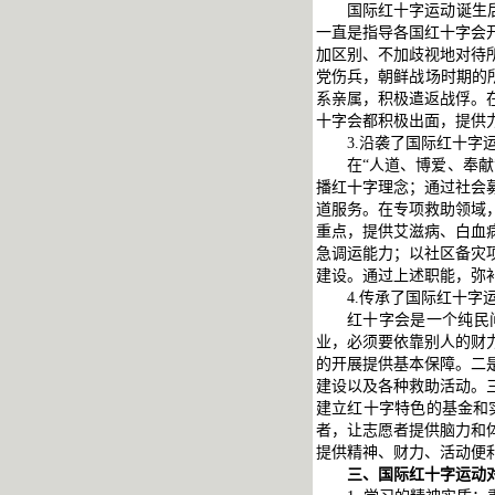
国际红十字运动诞生
一直是指导各国红十字会
加区别、不加歧视地对待
党伤兵，朝鲜战场时期的
系亲属，积极遣返战俘。
十字会都积极出面，提供
3.沿袭了国际红十字
在“人道、博爱、奉
播红十字理念；通过社会
道服务。在专项救助领域
重点，提供艾滋病、白血
急调运能力；以社区备灾
建设。通过上述职能，弥
4.传承了国际红十字
红十字会是一个纯民
业，必须要依靠别人的财
的开展提供基本保障。二
建设以及各种救助活动。
建立红十字特色的基金和
者，让志愿者提供脑力和
提供精神、财力、活动便
三、国际红十字运动