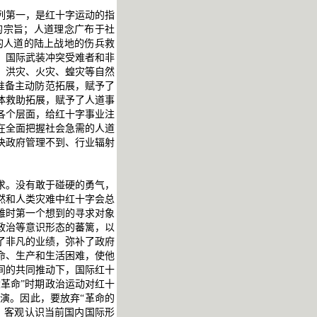
列第一，是红十字运动的指
的宗旨；人道理念广布于社
的人道的陆上战地的伤兵救
、国际武装冲突受难者和非
、洪灾、火灾、蝗灾等自然
准备主动防范拓展，赋予了
体救助拓展，赋予了人道事
各个层面，给红十字事业注
在全面把握社会急需的人道
决政府管理不到、行业辐射
求。没有敢于碰硬的勇气，
然和人类灾难中红十字会总
难时第一个想到的寻求对象
政治等意识形态的蕃篱，以
了非凡的业绩，弥补了政府
命、生产和生活困难，使他
间的共同推动下，国际红十
革命”时期政治运动对红十
演。因此，要放弃“革命的
，客观认识当前国内国际形