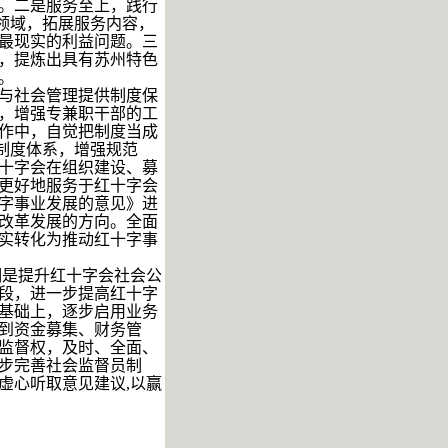
。二是服务至上，践行
务领域，拓展服务内容，
最现实的利益问题。三
，提炼出具有苏州特色
。
与社会管理提供制度保
，增强专兼职干部的工
作中，自觉把制度当成
全制度体系，增强规范
十字会在组织建设、募
更好地服务于红十字会
字事业发展的意见》进
改革发展的方向。全面
实转化为推动红十字事
明是提升红十字会社会公
段，进一步提高红十字
基础上，逐步启用业务
到资金募集、财务管
监督权，及时、全面、
步完善社会监督员制
虚心听取意见建议,以赢