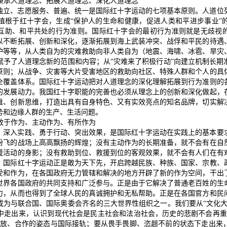
：秉承人道理念、拓展人道理念、深化人道理念
独立、志愿服务、普遍、统一是国际红十字运动的七项基本原则。人道位
植根于红十字会，生成“保护人的生命和健康，促进人类和平进步事业”
互助、和平共处的行为准则。国际红十字会的最初行为准则就是无歧视
以不断拓展、创新和深化，逐渐拓展到海上武装冲突、战俘和平民的待遇
护等等，从人类自为的灾难救助向非人类自为（地震、海啸、冰雹、旱灾
赋予了人道理念新的范围和内容；从“灾难来了积极行动”向建立机制长期
原则；从战争、灾害等大片受害地区的救助向社区、特殊人群和个人的具
全覆盖体系。国际红十字运动把对人道理念的深化理解拓展到行为准则的
的发展动力。我国红十字职能的完善也必须从理念上的创新和深化做起，
维、创新思维，打造出具有自身特色、又有实效亮点的知名品牌，切实解
势和边缘人群的生产、生活问题。
：敢于作为、主动作为、有所作为
、深入实践、勇于行动、突出效果，是国际红十字运动在实践上的基本要
纷飞的战场上高高飘扬的辉煌；没有主动作为的长期准备，就不会有在自
援活动的身影；没有救助到位、救援到位的客观效果，就不会有人们在有
。国际红十字运动正是敢为天下先，开启跨越民族、种族、国家、宗教、
受和作为，在各国政府无力管辖和解决的地方开辟了新的作为空间，干出
世界各国政府的共同支持和广泛参与。正是由于它解决了普通老百姓的生
力，从而也得到了全球人民的真诚拥护和无私帮助。正是在各国官方和民
成为与联合国、国际奥委会齐名的三大世界性组织之一。我们要从“文化大
中走出来，认识到现代社会是民主社会和法治社会，历史的悲剧不会再重
开放、合作的姿态与国际接轨；要从畏手畏脚、恣趄不前的状态下走出来