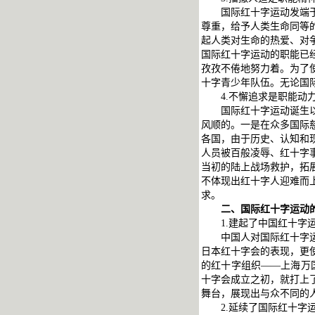
国际红十字运动发端
尊重，给予人类生命同等
起人类对生命的热爱、对
国际红十字运动的职能已
孜孜不倦地努力着。为了
十字青少年队伍。无论国
4.不懈追求是职能动
国际红十字运动诞生
风顺的。一是在众多国际
各国，由于历史、认知和
人员被百般凌辱、红十字
当初的陆上战场救护，拓
不体现出红十字人迎难而
求。
二、国际红十字运动
1.建起了中国红十字
中国人对国际红十字
日本红十字会的表现，更
的红十字组织——上海万
十字会成立之初，就打上
舞台，展现出与众不同的
2.延续了国际红十字