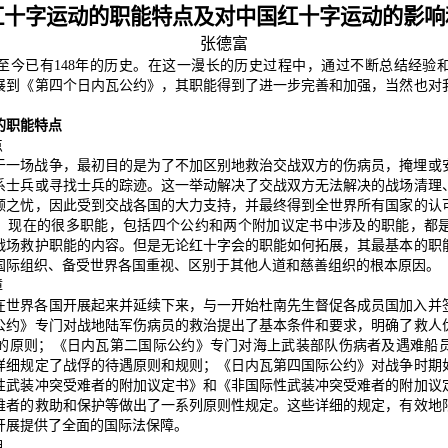
红十字运动的职能特点及对中国红十字运动的影响
张德富
至今已有148年的历史。在这一漫长的历史过程中，通过不断总结经验
展到《第四个日内瓦公约》，其职能得到了进一步完善和加强，当然也对
的职能特点
点
于一场战争，最初目的是为了不加区别地救治交战双方的伤病员，掩埋或
系士兵或寻找士兵的踪迹。这一举动解决了交战双方无法解决的战场清理
顾之忧，因此受到交战各国的大力支持，并最终得到全世界所有国家的认
”，现在的很多职能，包括四个公约和两个附加议定书中涉及的职能，都
战场救护职能的内容。但是无论红十字会的职能如何拓展，其最基本的职
国际组织、备受世界各国重视、区别于其他人道和慈善组织的根本原因。
障
在世界各国开展起来并延续下来，与一开始杜南先生督促各成员国加入并
公约》专门对战地陆军伤病员的救治提出了基本条件和要求，明确了救人
的原则；《日内瓦第二国际公约》专门对海上武装部队伤病者及遇难船
详细规定了战俘的待遇原则和规则；《日内瓦第四国际公约》对战争时期
性武装冲突受难者的附加议定书》和《非国际性武装冲突受难者的附加议
难者的救助和保护等做出了一系列原则性规定。这些详细的规定，有效地
开展提供了全面的国际法保障。
神