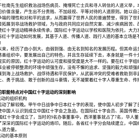
于杜南先生组织救治战场伤病员、掩埋死亡士兵和寻人转信的人道义举，
的价值含量，产生出不分贵贱、不加歧视、平等对待的人道原则。她以自
争端的理性和对和平的追求，从而赢得了世界人民的普遍赞誉，得到了世
经拓展到非战场救护领域，为与政府共同应对自然灾害、减少疾病困苦、
使红十字运动精神永续传承，国际红十字运动以学校和医院为依托，大力
际红十字运动如何发展，其基于人道、传播人道、践行人道的基本立场是
力
以来，经历了由小到大、由弱到强、由无名到知名的发展历程。但其命运
慈善组织中，要发展出自己的特色，并且生存延续下去，本身就是一件十
现实的原因，红十字运动的认可度和接受度是大不一样的。要在红十字组
事业被停顿整肃的环境中顽强生存，没有不懈的追求、坚强的毅力和顽强
展到海上战场救护、战俘待遇和平民保护，从武装冲突的受难者救助到非
上、勇于挑战、敢于创新的战斗豪情，无不凝聚着红十字人尊重生命、传
的职能特点对中国红十字运动的深刻影响
运动的组织机构
运动了解较晚。甲午中日战争中日本红十字的表现，使中国人初步了解了
使中国人认识到成立中国红十字会之急迫。在国际红十字会员、英国传教
国红十字会成立了，当时的9名办事董事中，西洋董事就占了7名，华人董
了深深的国际红十字运动的烙印。随后，各省红十字分会陆续建立，中国
人道力量。
运动的基本原则