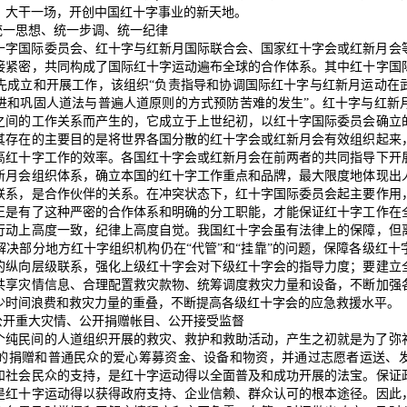
，大干一场，开创中国红十字事业的新天地。
统一思想、统一步调、统一纪律
十字国际委员会、红十字与红新月国际联合会、国家红十字会或红新月会
接紧密，共同构成了国际红十字运动遍布全球的合作体系。其中红十字国
先成立和开展工作，该组织“负责指导和协调国际红十字与红新月运动在
进和巩固人道法与普遍人道原则的方式预防苦难的发生”。红十字与红新
之间的工作关系而产生的，它成立于上世纪初，以红十字国际委员会确立
其存在的主要目的是将世界各国分散的红十字会或红新月会有效组织起来
高红十字工作的效率。各国红十字会或红新月会在前两者的共同指导下开
新月会组织体系，确立本国的红十字工作重点和品牌，最大限度地体现出
联系，是合作伙伴的关系。在冲突状态下，红十字国际委员会起主要作用
正是有了这种严密的合作体系和明确的分工职能，才能保证红十字工作在
行动上高度一致，纪律上高度自觉。我国红十字会虽有法律上的保障，但
解决部分地方红十字组织机构仍在“代管”和“挂靠”的问题，保障各级红十
的纵向层级联系，强化上级红十字会对下级红十字会的指导力度；要建立
共享灾情信息、合理配置救灾款物、统筹调度救灾力量和设备，不断加强
少时间浪费和救灾力量的重叠，不断提高各级红十字会的应急救援水平。
：公开重大灾情、公开捐赠帐目、公开接受监督
个纯民间的人道组织开展的救灾、救护和救助活动，产生之初就是为了弥
的捐赠和普通民众的爱心筹募资金、设备和物资，并通过志愿者运送、
和社会民众的支持，是红十字运动得以全面普及和成功开展的法宝。保证
是红十字运动得以获得政府支持、企业信赖、群众认可的根本途径。因此