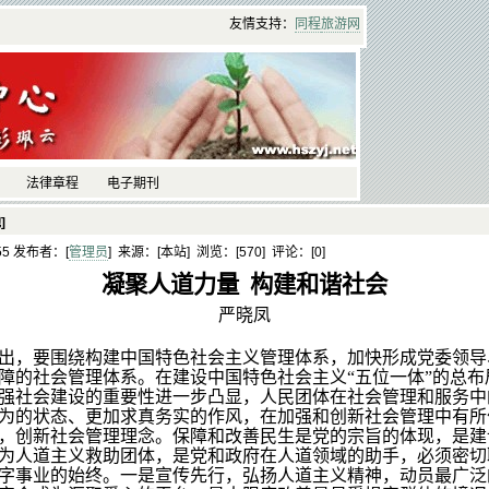
友情支持：
同程
旅游
网
法律章程
电子期刊
]
:55 发布者：[
管理员
] 来源：[本站] 浏览：[
570] 评论：[
0]
凝聚人道力量 构建和谐社会
严晓凤
出，要围绕构建中国特色社会主义管理体系，加快形成党委领导
障的社会管理体系。在建设中国特色社会主义“五位一体”的总布
强社会建设的重要性进一步凸显，人民团体在社会管理和服务中
为的状态、更加求真务实的作风，在加强和创新社会管理中有所
，创新社会管理理念。保障和改善民生是党的宗旨的体现，是建
为人道主义救助团体，是党和政府在人道领域的助手，必须密切
字事业的始终。一是宣传先行，弘扬人道主义精神，动员最广泛