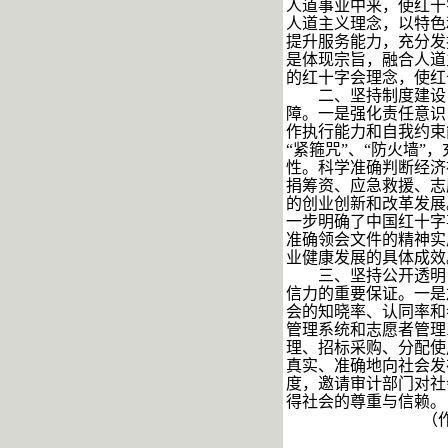
人道事业中来，使红十
人道主义理念，以特色
提升服务能力，充分发
是体现宗旨，融合人道
的红十字会理念，使红
二、坚持制度建设
障。一是强化责任意识
作执行能力和自我约束
“紧箍咒”、“防火墙
性。科学准确判断经济
捐筹资、应急救援、志
的创业创新和改革发展
一步明确了中国红十字
准确领会文件的精神实
业健康发展的具体成效
三、坚持公开透明
信力的重要保证。一是
会的知晓率、认同率和
管理系统和志愿者管理
理、招标采购、分配使
真实、准确地向社会发
度，邀请审计部门对社
得社会的尊重与信赖。
（作者系苏州