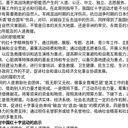
后，基于其战场救护职能而产生的“人道、公正、中立、独立、志愿服务、
开展工作的立足点和归宿点。在此原则指导下，我国红十字运动才能不分
所有需要救助的自然人。军阀混战时期的北洋伤兵，抗日战争时期的日本
所谓“联合国军”伤兵，对印、对越自卫反击战中的伤兵，同样得到了我国
在自然灾害面前，不管是日本的关东大地震、还是非洲的旱灾、东南亚的
力所能及的人道救援。
运动的职能框架
献”的红十字精神指导下，通过网络、展版、专题、志碑、青少年工作、主
募捐和企业赞助，募集活动经费和物资；通过组建志愿者队伍，开展义务
，以应急救援培训和逃生演练为重点，提高群众灾害避险和自救互救能力
病、心脏病等特殊疾病的基金支持和专业治疗；以备灾基地建设为重点，
项目建设为重点，进行灾害培训、紧急救援、卫生健康、民生工程、生计
补政府工作的不足，促进社会和谐以及经济文化事业协调发展。
运动的履职方式
间的人道救助社会团体，“既无职又无权，做事全靠嘴巴甜”是其工作的
力、借助别人的力量才能完成。一是借鸡下蛋。广泛动员社会力量，筹集
是借佛献花。将筹资来的资金和物资，按照具体的预算方案，下拨下去，
三是借壳孵蛋。与各经济实体、经济系统、社会名流建立一定的合作机制
实体，促进红十字事业由单纯“输血”向“造血+输血”的模式转变。四是借
体力的免费支持；通过担任名誉职务或给予名誉地位，吸纳社会精英和社
利的多重支持。
对中国红十字运动的启示