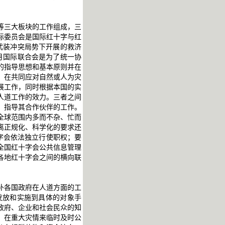
等三大板块的工作组成，三
际委员会是国际红十字与红
武装冲突局势下开展的救济
月国际联合会是为了统一协
的指导思想和基本原则并在
，在共同应对自然或人为灾
展工作，同时根据本国的实
人道工作的效力。三者之间
，指导其合作伙伴的工作。
全球范围内多而不杂、忙而
离正规化、科学化的要求还
字会依法独立行使职权；要
全国红十字会公共信息管理
各地红十字会之间的横向联
补各国政府在人道方面的工
发放和实施到具体的对象手
政府、企业和社会民众的知
，在重大灾情来临时及时公