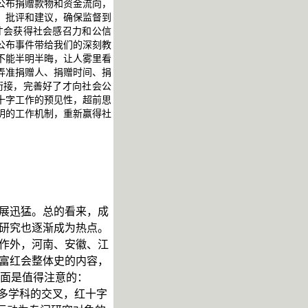
公布捐赠款物和资金流向，
、批评和建议，确保监督到
才会获得社会感召力和公信
公布事件带给我们的深刻教
不能半明半晦，让人雾里看
弄准捐赠人、捐赠时间、捐
衔接，完善好了才向社会公
十字工作的预见性，超前思
明的工作机制，重新赢得社
展迅猛。总的看来，成
研究也逐渐成为热点。
作外，河南、安徽、江
富红会整体史的内容，
面是值得注意的：
多学科的交叉，红十字