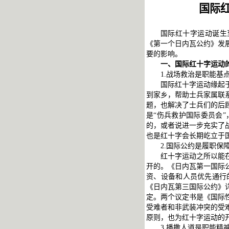
国际
国际红十字运动诞生
《第一个日内瓦公约》发
要的影响。
一、国际红十字运动
1.战场救治是职能基
国际红十字运动缘起
到家乡，帮助士兵家属联
题，也解决了士兵们的后
是“伤兵救护国际委员会
的，或者说进一步充实了
也是红十字会长期屹立于
2.国际公约是履职保
红十字运动之所以能
开的。《日内瓦第一国际
资、设备和人员优先通行
《日内瓦第三国际公约》
定。两个议定书是《国际
受难者和非武装冲突的受
原则，也为红十字运动的
3.播撒人道是职能精