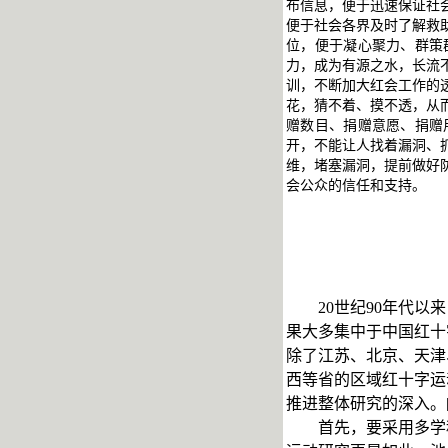
布信息，便于迅速保证社
便于社会各界及时了解救
位，便于凝心聚力、群策
力，成为有源之水，长流
训，不断加大红会工作的
花，猜不着、摸不透，从
赠数目、捐赠意愿、捐赠
开，不能让人找着漏洞、
维，堵塞漏洞，提前做好
会公众的信任和支持。
(作者系四川
20
世纪
90
年代以来
果大多集中于中国红十
除了江苏、北京、天津
西等省的区域红十字运
推进整体研究的深入。
首先，要采用多学