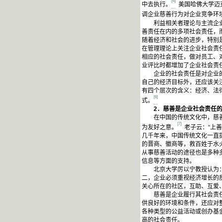
[4]
中去执行。
美国哈佛大学迈
调企业慈善行为对企业竞争环境可能
利益相关者理论与主流企业理
善责任在内的多项社会责任，
随着经济和社会的进步，特别
在管理理论上关注企业社会责
相应的社会责任，做对员工、
业评比时都增加了企业社会责
企业的社会责任是对企业的一
自己的经济目标外，还应该关
有四个层次的含义：经济、法
[6]
式。
2
．慈善是企业社会责任
在中国的传统文化中，慈善是
[7]
为友好之意。
老子云：“上善
几千年来，中国传统文化一直提
的晋商、徽商等，救百姓于水
从事慈善活动的途径也是多种
信息等方面的支持。
北京大学厉以宁教授认为：企
二，企业必须重视经济增长的
关心所在的社区，互助、互爱
慈善是企业履行其社会责任的
供良好的环境和条件，还应对
各种类型的公益活动或创办基
高的社会责任。