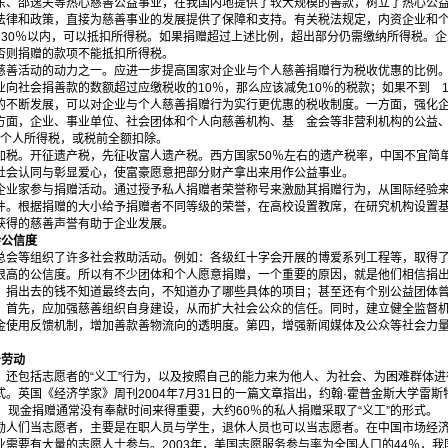
邵逸夫等热心慈善公益事业，在我国内地提供了较大规模的善款，树立了热心公益
法律和政策，直接为慈善事业的发展提供了保障和支持。有关税法规定，内资企业和
和30％以内，可以抵扣所得税。如果捐赠超过上述比例，超出部分仍需缴纳所得税。
否则捐赠的款项不能抵扣所得税。
活动的动力之一。应进一步提高国家对企业与个人慈善捐赠行为税收优惠的比例。
向社会捐善款的数额超过应缴税收的10％，那么应该减免10％的税款；如果不到 
的不断发展，可以对企业与个人慈善捐赠行为实行更优惠的税收制度。一方面，强化
方面，企业、事业单位、社会团体和个人向慈善机构、基 金会等非营利机构的公益、
和个人所得税，或税前全额扣除。
。开征遗产税，先征收富人遗产税。西方国家50％左右的遗产税率，中国不宜简单攀
社会认同与彰显爱心，使富豪愿意把部分财产拿出来用作公益事业。
家参与捐赠活动。通过授予私人捐赠者荣誉称号来激励其捐赠行为，从国际经验来
件。根据捐赠的大小给予捐赠者不同等级的荣誉，在高校设置教席，在研究机构设置
获得的慈善声誉有助于企业发展。
会公信度
等组织了许多社会救助活动。例如：各级红十字会开展的博爱系列工程等，取得了
很高的公信度。所以有不少团体和个人愿意捐赠，一个重要的原因，就是他们相信捐
，捐出去的钱不知道最终去向，不知道办了哪些具体的项目；甚至还有个别公益团体
。首先，应加强慈善组织自身建设，从而扩大社会公众的信任。同时，建立健全监督
金使用反馈机制，增加善款善物流向的透明度。第四，增强新闻媒体及公众等社会力
务劳动
包括志愿者的“义工”行为，以及按照自己的能力来为他人、为社会、为困难群体进行
。英国《经济学家》周刊2004年7月31日的一篇文章指出，约翰·霍普金斯大学雷斯
，现金捐赠通常没有奉献时间来得重要，大约60％的私人捐赠采取了“义工”的形式。
们当志愿者，主要是在职人员与学生，退休人员也可以当志愿者。在中国市场经济发
需要有大量的志愿人士参与。2003年，美国志愿服务参与率为全国人口的44％，