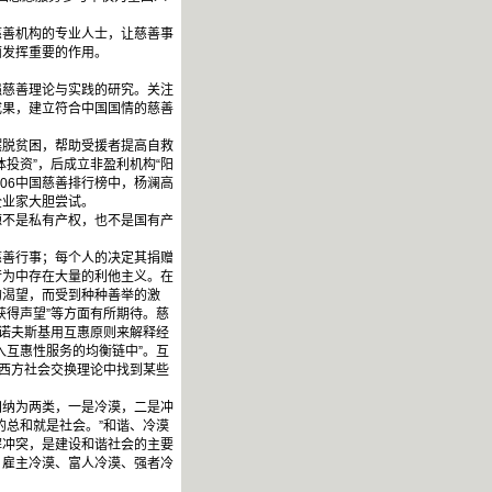
善机构的专业人士，让慈善事
面发挥重要的作用。
慈善理论与实践的研究。关注
成果，建立符合中国国情的慈善
脱贫困，帮助受援者提高自救
投资”，后成立非盈利机构“阳
06中国慈善排行榜中，杨澜高
企业家大胆尝试。
不是私有产权，也不是国有产
善行事；每个人的决定其捐赠
行为中存在大量的利他主义。在
的渴望，而受到种种善举的激
获得声望”等方面有所期待。慈
林诺夫斯基用互惠原则来解释经
入互惠性服务的均衡链中”。互
从西方社会交换理论中找到某些
纳为两类，一是冷漠，二是冲
的总和就是社会。”和谐、冷漠
解冲突，是建设和谐社会的主要
、雇主冷漠、富人冷漠、强者冷