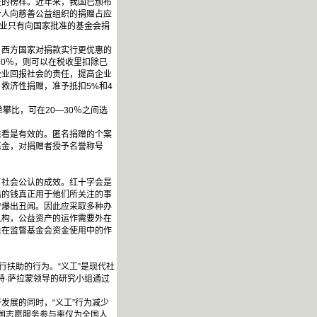
的榜样。近年来，我国已颁布
个人向慈善公益组织的捐赠占应
企业只有向国家批准的基金会捐
西方国家对捐款实行更优惠的
10％，则可以在税收里扣除已
企业回报社会的责任，提高企业
救济性捐赠，准予抵扣5%和4
比，可在20―30％之间选
看是有效的。匿名捐赠的个案
基金，对捐赠者授予名誉称号
社会公认的成效。红十字会是
出的钱真正用于他们所关注的事
曾爆出丑闻。因此应采取多种办
机构，公益资产的运作需要外在
量在监督基金会资金使用中的作
扶助的行为。“义工”是现代社
特·萨拉蒙领导的研究小组通过
展的同时，“义工”行为减少
我国志愿服务参与率仅为全国人