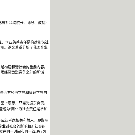
苏省社科院院长、博导、教授）
准。企业慈善责任是构建和谐社
作用。论文着重分析了我国企业
是构建和谐社会的重要内容。
市场经济激烈竞争之外的和谐
论一直都是西方经济学界和管理学界的
至上思想，只需对股东负责，
刊登题为“商业的社会责任是增加
，还应该考虑相关利益人，即影响
把企业对社会的影响和对社会的
,应在同一时间和同一管理行为