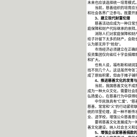
未来也应该选择统一培育模式
当前，慈善组织的培育应当立
和社会各界广泛参与。既要开展
3
、建立现代财富伦理
慈善活动应成为一种日常生活
庭保障和财产代际继承的崇拜
消除人们对家庭保障和财产代
给子孙留下太多的财产，会助
认为那无异于“抢劫”。
市场经济必须建立在正确的财
投资集团仅向省红十字会捐赠
和扩大。
也有人说，福布斯和胡润富豪
找不到几个人。这话虽然夸张
成了原始积累，但由于摊子铺
4
、推进慈善文化的发育
当前，我国慈善文化不成熟，
成为一种大众文化，需要社会
弘扬爱心，在慈善行为中获得
中华民族具有“仁爱”、“慈善
慈善，常常和“义”的行动紧密联
统的邻里伦理，是一种不断传
业、进学校，增强公众慈善意
要将慈善文化发展成为一种大
善文化建设，纳入社会主义和
5
、增强企业家慈善捐款