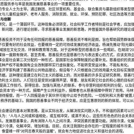
志愿服务参与率是我国发展慈善事业的一项重要任务。
业人士为主导。通过群团、社区邻里机构、基金会、联合集资与募款组织等类型慈
女与儿童权益保护、老年人服务、消除贫困、就业、环保、预防犯罪、社区改造等方
究与创新
，是一个薄弱环节。这种现象必须转变，社会科学工作者特别是社会学者，应加强
、新问题，进行理论创新，寻求慈善事业发展的新思路，并借鉴国外慈善研究的理论
投资不同于没有任何回报的慈善捐赠，慈善投资不唯利是图，旨在帮助弱势群体摆
不仅要有好的社会效益，也要维持一定的可持续发展的经济收益。杨澜先推动“阳光媒体
域放在文化交流、环保和教育等方面。对于这种新型的慈善应多一些喝彩。在胡润“20
媒体一度颇有微词，甚至责难。慈善投资也是慈善行为与表达爱心的方式，应该支持
是社会第三次分配的一种形式，是国家社会保障制度的必要补充。慈善组织的资源
这种产权不能象国有企业改制那样实行虚拟量化，不能转变受益对象，不能私有化。
学家构建了慈善的公共物品理论，假设每个人只根据自己的效用最大化目标实施慈
依据。这种理论是建立在利己主义的基础上的，而对慈善的许多实证研究表明，慈善
功利主义目的。人们往往是受到对赢得声望、尊重、朋友和其它社会的和心理的目标
、提高工作技巧、获得信息、加强与其他人的联系、参与非营利组织权利的分配，以及
社会资本”的一种方式。捐赠产生公共利益外，捐赠者也从慈善捐赠中得到了效用。马
期待报偿，而一个人回报是由于其伙伴可能中止给予的危险。一切权利和义务都“被置
社会秩序的基础③。我国的慈善事业不同于经济交易，应是互惠原则的新的体现，可以
建设的基本对策思路，是从实际出发，从解决现实问题入手。不和谐的因素可以归
认为：“人与人之间或和谐相处，或互相冲突，或漠不关心，这些形形色色的社会关系
系。发展慈善事业，具有消除人与人之间冷漠、冲突因素的重要功能。消除冷漠，化
减少冷漠、化解冲突、增加和谐。目前，应关注我国社会存在的一定程度的城市冷漠
，像雷峰一样“对同志春天般的温暖”，就会有力地促进社会主义和谐社会的进程。