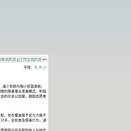
宾致词]栏目
|
[工作交流]栏目
>>
字体：
大
中
小
，减少贫困与缩小贫富差距，
国情的慈善事业发展模式，积极
金会的社会公信度，鼓励志愿者
配，存在覆盖面不足与力度不
三只手。全民普及慈善行为，减
愿把部分可支配的收入与财产