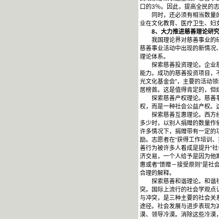
口的3％。因此，提高全民的
同时，还必须有相当数量的专
业在文化教育、医疗卫生、妇
8
、大力推进慈善理论研
我国理论界对慈善事业的研究
慈善事业活动中出现的新情况
理论体系。
探索慈善投资理论。企业慈善
能力。成功的慈善投资项目，
光文化基金会”，主要的活动领
居榜首。这是值得肯定的，但
探索慈善产权理论。慈善事业
权，而是一种社会公益产权。
探索慈善互惠理论。西方经济
多少时，以别人捐赠的数量作
许多情况下，捐赠带有一定的
励。志愿者在“获得工作培训
善行为被许多人看成是提升“
济交易，一个人给予是因为他
惠或者“馈赠－接受原则”是
合理的解释。
探索慈善和谐理论。和谐社会
突。国际上流行的社会学观点
与冲突，是三种主要的社会关
途径。社会发展与进步表现为
漠、领导冷漠。消除这些冷漠