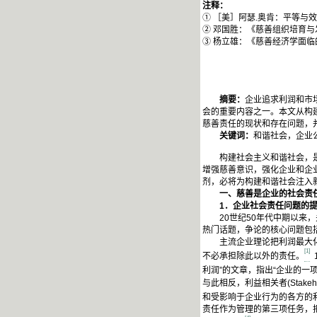
注释：
① ［美］阿瑟.奥肯：平等与
② 邓国胜：《慈善组织培育与
③ 杨立雄：《慈善经济学面临
摘要：
企业追求利润和市
会的重要内容之一。本文从构
慈善责任的现状和存在问题，
关键词：
和谐社会，企业
构建社会主义和谐社会，是新
增强慈善意识，强化企业和企
剂，必将为构建和谐社会注入
一、慈善是企业的社会责
1
．企业社会责任问题的
20世纪50年代中期以来，关于企业
热门话题，争论的核心问题包
主流企业理论把利润最大化作
[1]
不必承担除此以外的责任。
利润”的文章，指出“企业的一
与此相反，利益相关者(Sta
和受影响于企业行为的各方的
责任作为管理的第三项任务，把