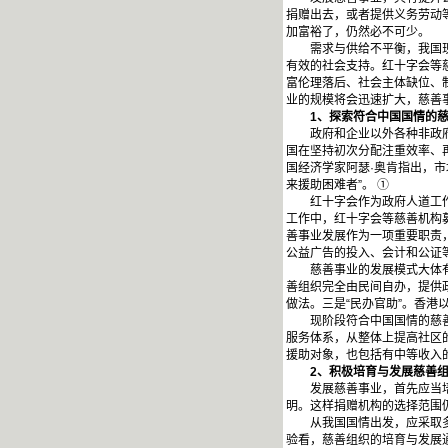
捐赠出去，或者提供义务劳动
加富裕了，仍然必不可少。
需求与供给不平衡，我国现阶
有效的社会支持。红十字会等
富伦理落后、社会主体缺位、
业的规模将会迅速扩大，慈善
1
、探索符合中国国情的
政府和企业以外各种非政府和
国在坚持初次分配注重效率、
国经济学家阿瑟·奥肯指出，市
来援助困难者”。 ①
红十字会作为政府人道工作的助
工作中，红十字会等慈善机构
善事业发展作为一项重要职责
公益广告的投入、会计和公证
慈善事业的发展模式大体有三
善组织完全由民间自办，提供
做法。三是“民办官助”。香
现阶段符合中国国情的慈善事业
服务体系，从整体上提高社区
援助对象，也包括有中等收入
2
、积极培育与发展慈善
发展慈善事业，首先应当培育
明。这样捐赠机构的选择范围
从我国国情出发，应采取多种
验看，慈善组织的培育与发展