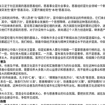
。
足于社区层面的基层慈善组织。慈善事业是社会事业，慈善组织是社会领域一个新
突发性“援外”慈善活动，又要开展经常性“本地”慈善活动。
和民间传统。“养儿防老”与“福荫子孙”，是中国社会影响深远的传统观念，它们来
。其中，“福荫子孙”，是慈善事业发展的一个思想障碍，必须破除这种落后的观念。
际继承的崇拜，是培育正确的财富伦理的关键。西方国家在财富积累的过程中，逐
长他们不思进取的思想，对子孙没有什么益处。崇尚通过个人努力创造财富，继承遗
富伦理与市场伦理的基础上。中国有许多企业家不断捐出自己的财富造福社会。今
就都超过千万元。我们相信，随着中国经济发展与精神文明建设水平的逐步提高，中
榜让中国人空前关注富豪，但是如果有人要在中国做一个富豪慈善排行榜的话，在
了一些，但在很大程度上却是事实。一方面，富有首先孕育的是奢侈，而不是慈善。
得太大，资金链紧张而脆弱。虽然它们也有非基金会形式的零星捐赠，但捐赠少仍然
与普及
也普及不够。慈善文化是乐于谈论和实施慈善行为的社会氛围，现在这种社会氛围
慈善价值观的支撑，需要培养大多数人的公益意识和慈善意识，而不能将公益事业和
极大的精神满足和快乐。
”的传统美德。孔子的“仁者”、“爱人”、“博博施于民而济众”、“和为贵”等思想，影
系在一起。施舍行为叫“义舍”，慈善粮储叫“义仓”，劝善集会叫“义聚”，捐学助教叫“义
承的美德。这种农村社会普及的传统在城市化过程中有所淡化。推动慈善文化进城市
识。
众文化，营造全社会都来关心、参与慈善事业的社会氛围。要把扶贫济困、诚信友
谐社会建设中去，争取早见成效。
的热情