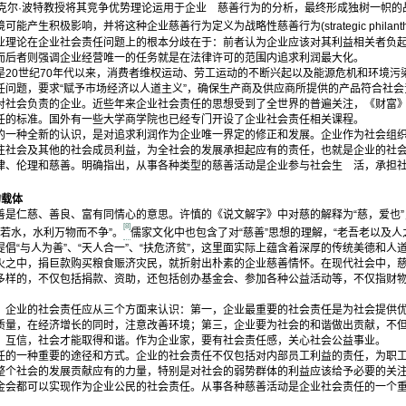
克尔·波特教授将其竞争优势理论运用于企业 慈善行为的分析，最终形成独树一帜的
产生积极影响，并将这种企业慈善行为定义为战略性慈善行为(strategic philanthr
论在企业社会责任问题上的根本分歧在于：前者认为企业应该对其利益相关者负起
而后者则强调企业经营唯一的任务就是在法律许可的范围内追求利润最大化。
是20世纪70年代以来，消费者维权运动、劳工运动的不断兴起以及能源危机和环境污
任问题，要求“赋予市场经济以人道主义”，确保生产商及供应商所提供的产品符合社
对社会负责的企业。近些年来企业社会责任的思想受到了全世界的普遍关注，《财富
任的标准。国外有一些大学商学院也已经专门开设了企业社会责任相关课程。
种全新的认识，是对追求利润作为企业唯一界定的修正和发展。企业作为社会组织
注社会及其他的社会成员利益，为全社会的发展承担起应有的责任，也就是企业的社
律、伦理和慈善。明确指出，从事各种类型的慈善活动是企业参与社会生 活，承担
的载体
仁慈、善良、富有同情心的意思。许慎的《说文解字》中对慈的解释为“慈，爱也”，
[8]
若水，水利万物而不争”。
儒家文化中也包含了对“慈善”思想的理解，“老吾老以及人
倡“与人为善”、“天人合一”、“扶危济贫”，这里面实际上蕴含着深厚的传统美德和人
火之中，捐巨款购买粮食赈济灾民，就折射出朴素的企业慈善情怀。在现代社会中，
多样的，不仅包括捐款、资助，还包括创办基金会、参加各种公益活动等，不仅指财
业的社会责任应从三个方面来认识：第一，企业最重要的社会责任是为社会提供优
质量，在经济增长的同时，注意改善环境；第三，企业要为社会的和谐做出贡献，不
、互信，社会才能取得和谐。作为企业家，要有社会责任感，关心社会公益事业。
一种重要的途径和方式。企业的社会责任不仅包括对内部员工利益的责任，为职工
整个社会的发展贡献应有的力量，特别是对社会的弱势群体的利益应该给予必要的关
金会都可以实现作为企业公民的社会责任。从事各种慈善活动是企业社会责任的一个