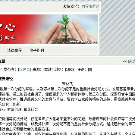
友情支持：
同程
旅游
网
法律章程
电子期刊
栏目
<<
[来
:04 发布者：[
管理员
] 来源：[本站] 浏览：[
1968] 评论：[
0]
重要途径
宋林飞
服第一次分配的弊端，以及弥补第二次分配不足的重要社会分配方式。发展慈善事业
要途径。通过加强社会调节，促使更多的个人和群体参与第三次分配。探索符合中国
代财富伦理，推进慈善文化的发育与普及，增强企业家慈善捐款的热情，提高慈善基
论研究与创新。
事业 财富伦理 和谐社会
遇等初次分配，存在差距扩大化与某些不公的问题；政府调节的社会保障等二次分
第一次分配的弊端，以及弥补第二次分配不足的重要社会分配方式。是托起社会的第
建社会主义和谐社会的重要途径。
社会责任与公德、减少社会冲突等功能。在道德的影响下、法律的鼓励下，个人自