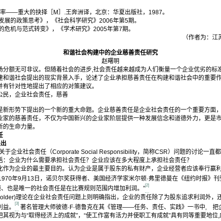
效率――重大的抉择［M］.王奔洲译，北京：华夏出版社，1987。
发展的政策思考》，《社会科学研究》2006年第5期。
的危机与范式转变》，《学术研究》2005年第7期。
（作者为：江
和谐社会构建中的企业慈善责任研究
赵曙明
场分额无可非议。但随着社会的进步,社会责任越来越成为人们衡量一个企业优劣的标
建和谐社会提出的现实背景入手，论述了企业承担慈善责任在构建和谐社会中的重要
并有针对性地提出了相应的对策建议。
公民，企业社会责任，慈善
形势下提出的一个新的重大命题。企业慈善责任是企业社会责任的一个重要方面，
业家的慈善责任，不仅为中国新兴的企业家阶层提供一种发展信念和道德外力，更是
新的生命力量。
任
提出
社会责任（Corporate Social Responsibility，简称CSR）问题的讨
括：企业为什么需要承担社会责任？企业应该在多大程度上承担社会责任？
为企业的最主要目的。认为企业是属于股东的私有财产，企业经营者应该奉行赢利
1970年9月13日，诺贝尔奖获得者、美国经济学家米尔顿·弗里德曼在《纽约时报》
[2]
项、也是唯一的社会责任是在比赛规则范围内增加利润。”
keholder)理论在企业社会责任问题上则明确指出，企业的责任除了为股东追求利润外
[3]
利益。
著名管理大师彼德·F·德鲁克在其《管理——任务、责任、实践》一书中, 
其视为与“取得经济上的成就”，“使工作富有活力并使职工有成就”具有同等重要地位