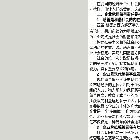
在我国的经济舞台和社会舞台
好榜样，能让人们感受到，这
二、企业承担慈善责任是构
1
．慈善是和谐社会的内
亚当·斯密是西方经济学的鼻
操论》，想用道德的力量矫正
的一个观点是社会的财富如果
构建社会主义和谐社会必须关
体利益的有效之法。慈善事业
护社会稳定、实现共同富裕方
社会的第一次分配是按照市场
会的第三次分配，就要体现企
能力，具有重要意义和作用。
2
．企业是现代慈善事业
现代慈善事业应该由现代企业
义市场经济的主体，相对于个
组织人力、物力和财力保证慈
慈善理念，教育了本企业的员
所获取的利益远远多于个人，
是要依靠以企业为主体的广大
企业是一个“多面体”。作为经
任。企业慈善责任不仅是企业
任不仅仅是一种简单的社会道
3
．企业承担慈善责任有
社会认同也是一种竞争力，企
经营理念已逐渐发生变化，传