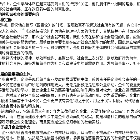
上，企业家群体正在越来越受到人们的推崇和关注，他们胸怀产业报国的理念，热
部分社会精英，正在改变着中国的财富形象。
建和谐社会的重要内容
在稳定器
祖。据说他在撰写《国富论》的时候，发现致富不能解决社会所有的问题，内心非
[10]
富人的良心。
《道德情操论》作为他在伦理学方面的代表作，其地位并不在《国富
不被全社会所共享，那么这个社会就不稳定，我们今天在讲和谐社会建设的时候，应
注社会的弱势群体，弱势群体主要表现在应对社会风险能力的脆弱，因此建立完善
是健全社会保障体系的一个不可缺少的方面，是对以政府为主体的社会保障体系的重
面均有着重要的作用。
经济体制的规律，以效率优先，兼顾公平。社会第二次分配，则以政府行为为主，
业的社会责任，积极发挥慈善作为社会和谐建设中的减震剂作用。发展慈善事业，对
发展的最重要的主体。
来主导，企业是现代慈善事业发展的最重要的主体，慈善责任是企业社会责任的一
体公民在慈善活动中所起到的作用更大，无论是捐款还是组织公益活动，企业的能量
善活动的成功举办，因此企业主导的慈善活动的影响作用也相对较大。企业在进行慈
工，也树立了良好企业公民的形象，对同行也有示范带动作用。更为重要的是，企业
因此相对而言于个体公民，企业更应该有责任“取之于民，用之于民”。因此，现代慈
的社会团体的推动和支持。
济范畴的企业，它追求最大利润；作为法律范畴的企业，它要作好“企业公民”；作为
使命，而且在全面建设小康社会中是企业必须面对的现实，构建和谐社会的理念的确
德呼吁和企业文化理念，而且更应是企业必须参加的社会实践。
助于提升企业竞争力
业承担慈善责任能够提高企业的市场认同度，从而有利于提高企业的市场竞争力。
统的成本、质量、供货期只是最基本的要求。承担包括慈善责任在内的社会责任不仅