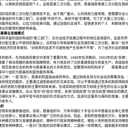
等，以救助贫困家庭和个人，这就是第三次分配。显然，慈善捐款等第三次分配在我
段的第三次分配力度明显不足。由于面广量大，公共财政力度有限，更需要社会公
慈善组织作为第三部门，应该做“市场不为，政府不能”的事情。为了扩大第三次分配
制度供给滞后、公信力较低等问题。通过加强社会调节，促使更多的个人 和群体参
事业的繁荣时期即将来临。
慈善事业发展模式
非盈利组织构成的“第三部门”，在社会经济发展过程中的地位逐渐提升。这是世界
再分配注重公平原则的基础上，应积极引导和统筹社会资源的第三次分配，解决一些
场经济的竞争原则，“对效率的追求不可避免地产生各种不平等”，为了经济社会的健
手，在协助政府救灾中发挥了重要作用。1998年抗洪期间、2003年抗击“非典”、
募集了相当规模的善款和捐赠物资，有力地支持了灾民重建家园与恢复生产。各级政
，规范各类社会机构参与慈善事业的义务和责任，如教育科研机构关于 慈善事业的
等中介组织为慈善机构提供服务等等。
种：一是“官办”。慈善机构直接由政府举办，通过财政支持与社会动员筹集资金、实
政府规定的服务，主要通过减免税收的形式来实现，可以平等地通过竞争机制获得政
港以政府资助为慈善机构主要的财政来源，形成官助民营的官方财政主导性的社会公益事
发展模式，应从“官办”向“民办”转变，采用“官助民营”与“民办民营”相结合的模
的福利水平。运用半官半民的组织形式和运作方式，促进社区服务与福利的发展，主
的老年人。
组织
和发展慈善组织。目前，慈善组织中，只有中国红十字会与中华慈善总会等七家慈
仍比较狭小，慈善事业难以开展广泛的社会活动。因此，采取积极慎重的方针，发展
模式培育与发展慈善组织，哪种可行就采用哪种模式，哪些人有积极性就支持哪些
通常有两种模式，一是分门别类的目的事业模式，二是统一培育模式。越来越多的国