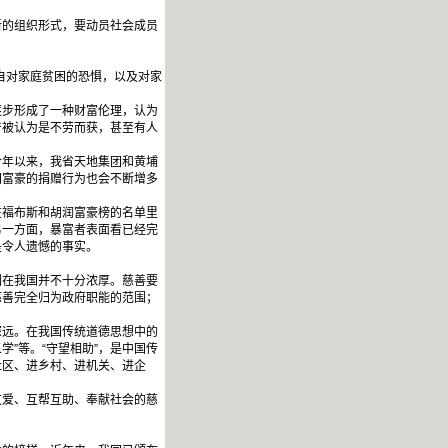
的组织形式，要动员社会成员
自对家庭贫困的恐惧，以及对家
步形成了一种财富伦理，认为
产被认为是不劳而获，甚至有人
年以来，我省天地集团和黄埔
国富豪的捐赠行为也会不断增多
福布斯和胡润富豪榜的名单里
另一方面，暴富者表面看已经完
是令人遗憾的事实。
在我国并不十分浓厚。慈善要
慈善完全归为政府职能的范围；
响深远。在我国传统道德思想中的
学”等。“守望相助”，是中国传
社区、进乡村、进机关、进企
爱、互帮互助、奉献社会的慈