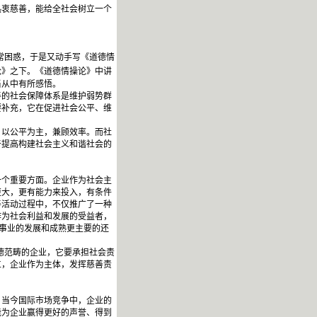
衷慈善，能给全社会树立一个
常困惑，于是又动手写《道德情
论》之下。《道德情操论》中讲
当从中有所感悟。
的社会保障体系是维护弱势群
要补充，它在促进社会公平、维
以公平为主，兼顾效率。而社
于提高构建社会主义和谐社会的
个重要方面。企业作为社会主
更大，更有能力来投入，有条件
善活动过程中，不仅推广了一种
作为社会利益和发展的受益者，
善事业的发展和成熟更主要的还
道德范畴的企业，它要承担社会责
立，企业作为主体，发挥慈善责
当今国际市场竞争中，企业的
能为企业赢得更好的声誉、得到