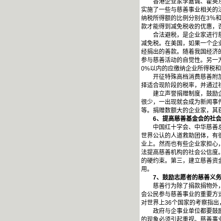
香港企业家李嘉诚、霍英东、
实施了一些与慈善事业相关的
纳税所得额的比例分别在3％
款才能得到减免税收的优惠，
合法避税，是企业家进行慈善
减免税。在美国，如果一个企业
经捐出的善款。随着我国经济
参与慈善活动的自觉性。另一
0%以内的应缴纳企业所得税
开征特殊高档消费慈善附加税
择适合现阶段的税率，并通过
建立声誉捐赠制度，鼓励企业
很少，一出现就会成为新闻事
等。捐赠数额大的企业家，其
6
、提高慈善基金会的社
中国红十字会、中华慈善总会
世界公认的人道救助团体，有
业上。然而也有些企业家担心
法提高慈善机构的社会公信度
的硬约束。第三，建立慈善资
用。
7
、鼓励志愿者的慈善义
慈善行为除了捐款捐物外，还
会公民参与慈善事业的重要方式
对世界上36个国家的考察指出
政府与企事业单位都要鼓励人
的现象必须引起重视。慈善事业