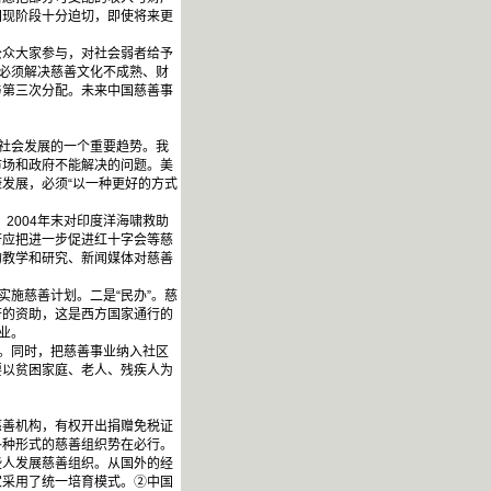
国现阶段十分迫切，即使将来更
众大家参与，对社会弱者给予
，必须解决慈善文化不成熟、财
与第三次分配。未来中国慈善事
社会发展的一个重要趋势。我
市场和政府不能解决的问题。美
康发展，必须“以一种更好的方式
2004年末对印度洋海啸救助
府应把进一步促进红十字会等慈
教学和研究、新闻媒体对慈善
施慈善计划。二是“民办”。慈
府的资助，这是西方国家通行的
业。
式。同时，把慈善事业纳入社区
要以贫困家庭、老人、残疾人为
善机构，有权开出捐赠免税证
各种形式的慈善组织势在必行。
人发展慈善组织。从国外的经
家采用了统一培育模式。②中国