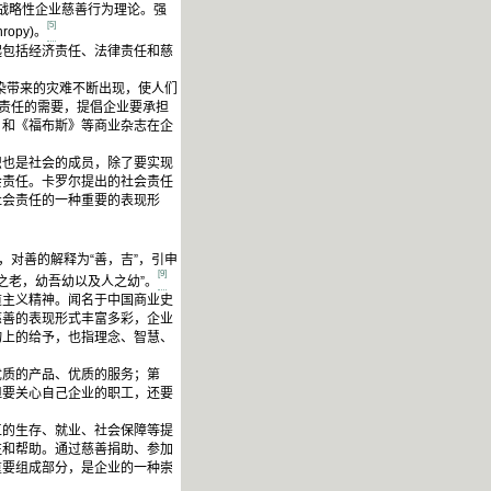
战略性企业慈善行为理论。强
[5]
opy)。
包括经济责任、法律责任和慈
染带来的灾难不断出现，使人们
会责任的需要，提倡企业要承担
》和《福布斯》等商业杂志在企
也是社会的成员，除了要实现
会责任。卡罗尔提出的社会责任
社会责任的一种重要的表现形
对善的解释为“善，吉”，引申
[9]
之老，幼吾幼以及人之幼”。
道主义精神。闻名于中国商业史
慈善的表现形式丰富多彩，企业
物上的给予，也指理念、智慧、
质的产品、优质的服务；第
但要关心自己企业的职工，还要
的生存、就业、社会保障等提
注和帮助。通过慈善捐助、参加
重要组成部分，是企业的一种崇