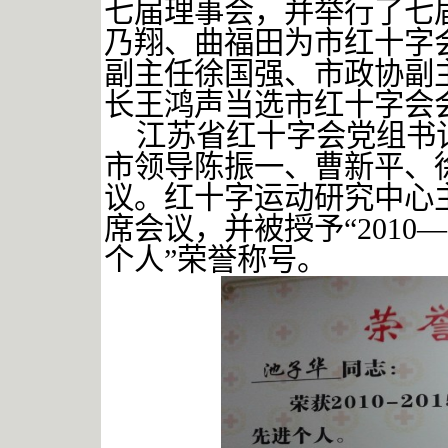
七届理事会，并举行了七
乃翔、曲福田为市红十字
副主任徐国强、市政协副
长王鸿声当选市红十字会
江苏省红十字会党组书
市领导陈振一、曹新平、
议。红十字运动研究中心
席会议，并被授予“2010
个人”荣誉称号。