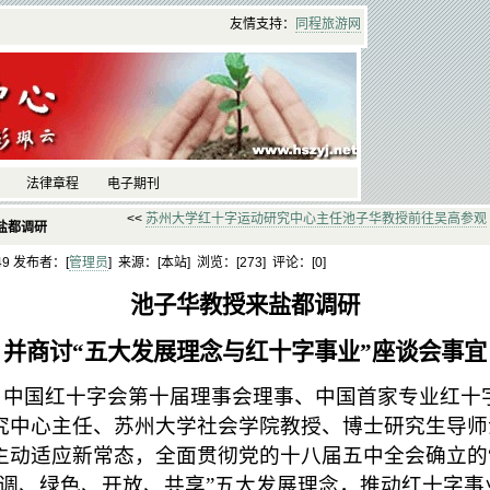
友情支持：
同程
旅游
网
法律章程
电子期刊
<<
苏州大学红十字运动研究中心主任池子华教授前往吴高参观
盐都调研
:49 发布者：[
管理员
] 来源：[本站] 浏览：[
273] 评论：[
0]
池子华教授来盐都调研
并商讨“五大发展理念与红十字事业”座谈会事宜
午，中国红十字会第十届理事会理事、中国首家专业红十
究中心主任、苏州大学社会学院教授、博士研究生导师
主动适应新常态，全面贯彻党的十八届五中全会确立的“
协调、绿色、开放、共享”五大发展理念，推动红十字事