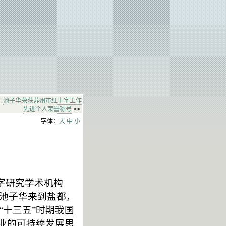
|
池子华荣获苏州市红十字工作
先进个人荣誉称号
>>
字体：
大
中
小
字研究学术机构
池子华来到盐都，
十三五”时期我国
业的可持续发展思