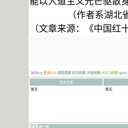
能以人道主义光芒驱散
（作者系湖北
（文章来源：《中国红
365K
e
y
新浪ViVi
搜狐狐摘
和讯网摘
天极网摘
POCO网摘
igooi
相关文章
·暂无
·暂无
评一评