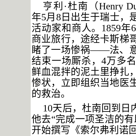
亨利
·杜南（Henry D
年5月8日出生于瑞士，
活动家和商人。1859年
商业旅行，途经卡斯梯
睹了一场惨祸——法、
结束一场厮杀，4万多
鲜血混拌的泥土里挣扎
惨状，立即组织当地医
的救治。
10天后，杜南回到日
他去“完成一项圣洁的有
开始撰写《索尔弗利诺