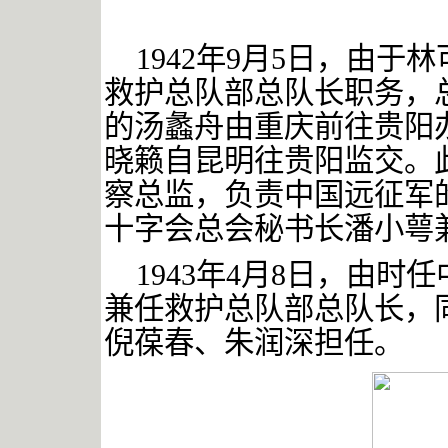
1942
年
9
月
5
日，由于林
救护总队部总队长职务，
的汤蠡舟由重庆前往贵阳
晓籁自昆明往贵阳监交。
察总监，负责中国远征军
十字会总会秘书长潘小萼
1943
年
4
月
8
日，由时任
兼任救护总队部总队长，
倪葆春、朱润深担任。