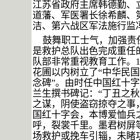
江苏省政府主席韩德勤、
道藩、军医署长徐希麟、
洁、第六战区军法施行监
鼓舞职工士气，加强责
是救护总队出色完成重任
队部非常重视教育工作。
花圃以内树立了
“中华民
念碑”。由时任中国红十
兰生撰书碑记：“丁丑之
之谋，阴使盗窃掠夺之事
国红十字会，本博爱恤兵
呼，裂裳千里。墨君树屏
场救护或挽车引辎，未睹