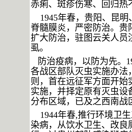
赤痢、斑疹伤寒、回归热
1945
年春，贵阳、昆明
脊髓膜炎，严密防治。贵
扩大防治，驻图云关人员
虱。
防治疫病，以防为先。
1
各战区部队灭虫实施办法
则，首在远征军方面开始
实施，并择定原有灭虫设
分布区域，已及之西南战
1944
年春
,
推行环境卫生
染病，从饮水卫生、改良