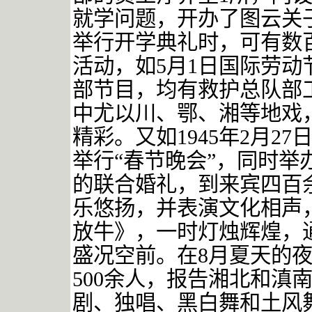
就学问题，开办了图云关
举行开学典礼时，可有数
活动，如
5
月
1
日国际劳动
部节目，均有救护总队部
中尤以川、鄂、湘等地戏
精彩。又如
1945
年
2
月
27
举行
“春节晚会”，同时
的联合婚礼，到来宾四百
乐悠扬，并表演文化相声
放牛》，一时灯烛辉煌，
盛况空前。在
8
月
夏天的
500
余人，报告湘北和滇
剧、独唱、黑白舞和土风