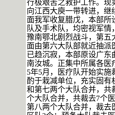
行极艰苦之救护工作。现
向江西大庾一带转进，继
面我军收复腊戊，本部所
队及手术队，均密视军情
豫南鄂北剧烈战斗，第五
面由第六大队部就近抽派
已趋沉寂，本部原设广东
南汝城。正集中所属各医
5
年
5
月，医疗队开始实施
酌于栽减单位，充实固有
和第七两个大队合并，共
个大队合并，共裁去
7
个
第八两个大队合并，裁去