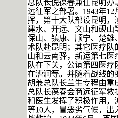
总队长倪葆春兼任昆明办
远征军之部署。
1943
年
12
挥，第十大队部设昆明，
建水、开远、文山和砚山
保山、镇康、顺宁、楚雄
术队赴昆明；其它医疗队
山和云南驿，新运第七医
队在下关，公谊第四医疗
在漕涧等。并随着战线的
胡兼总队长兰生专程由重
总队长葆春会商远征军救
和医生发挥了积极作用，
等
10
人，冒恶劣气候，出