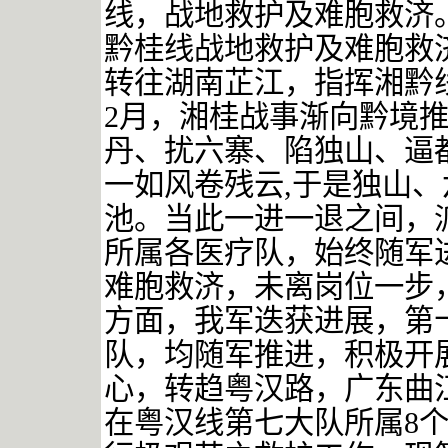
线，战地救护及难胞救济
黔桂线战地救护及难胞救
转往湖南芷江，指挥湘黔
2
月，湘桂战事渐向黔境
丹、扰六寨、陷独山、逼
一如风卷残云
,
于是独山、
池。当此一进一退之间，
所属各医疗队，始终随军
难胞救济，未离岗位一步
方面，我军迭获进展，第
队，均随军推进，积极开
心，转趋粤汉路，广东曲
在粤汉线第七大队所属
8