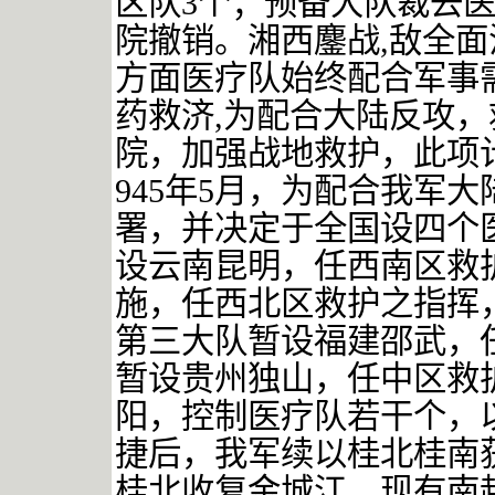
区队
3
个；预备大队裁去
院撤销。湘西鏖战
,
敌全面
方面医疗队始终配合军事
药救济
,
为配合大陆反攻，
院，加强战地救护，此项
945
年
5
月，为配合我军大
署，并决定于全国设四个
设云南昆明，任西南区救
施，任西北区救护之指挥
第三大队暂设福建邵武，
暂设贵州独山，任中区救
阳，控制医疗队若干个，
捷后，我军续以桂北桂南
桂北收复金城江。现有南