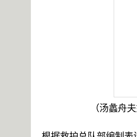
（汤蠡舟夫
根据救护总队部编制表