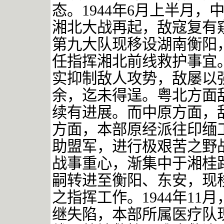
态。
1944
年
6
月上半月，
湘北大战再起，敌寇复有
第九大队现移设湖南衡阳
任指挥湘北前线救护事宜
实抑制敌人攻势，敌屡以
余，迄未得逞。粤北方面
续有进展。而中原方面，
方面，本部原经派往印缅
助盟军，进行极艰苦之野
战事重心，渐集中于湘桂
嗣转进至衡阳、东安，现
之指挥工作。
1944
年
11
月
继失陷，本部所属医疗队