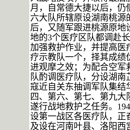
月，自常德大捷以后，仍
六大队所辖原设湖南桃源
后，又随军跟进桃源原地
地的
3
个医疗区队都调赴
加强救护作业，并提高医
疗示教队一个，择其成绩
进观摩之效；为配合空军
队酌调医疗队，分设湖南
寇近自关东抽调军队集结
四、第六、第七、第九大
遂行战地救护之任务。
19
设第一战区各医疗队，正
及设在河南叶县、洛阳西