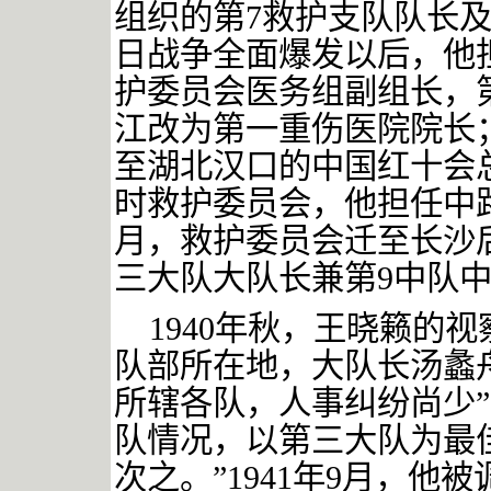
组织的第
7
救护支队队长
日战争全面爆发以后，他
护委员会医务组副组长，
江改为第一重伤医院院长
至湖北汉口的中国红十会
时救护委员会，他担任中
月，救护委员会迁至长沙
三大队大队长兼第
9
中队
1940
年秋，王晓籁的视
队部所在地，大队长汤蠡
所辖各队，人事纠纷尚少
队情况，以第三大队为最
次之。”
1941
年
9
月，他被