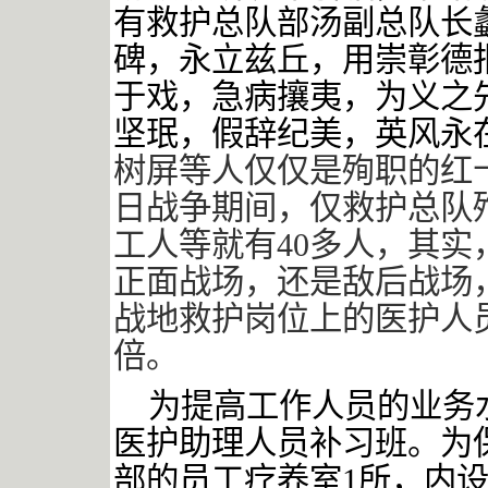
有救护总队部汤副总队长
碑，永立兹丘，用崇彰德
于戏，急病攘夷，为义之
坚珉，假辞纪美，英风永
树屏等人仅仅是殉职的红
日战争期间，仅救护总队
工人等就有
40
多人，其实
正面战场，还是敌后战场
战地救护岗位上的医护人
倍。
为提高工作人员的业务
医护助理人员补习班。为
部的员工疗养室
1
所，内