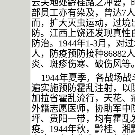
云关地处黔桂路之冲要，
部员工亦有染及，曾达
7
而，扩大灭虫运动，过境
防。江西上饶还发现真性
防治。
1944
年
1-3
月，对过
人，防疫预防接种
86882
炎、斑疹伤寒、破伤风等
1944
年夏季，各战场战
遍实施预防霍乱注射，以
加拉省霍乱流行，天花、
外籍志愿医师，协助军中
坪、贵阳一带，均有霍乱
疫。
1944
年秋，黔桂、湘