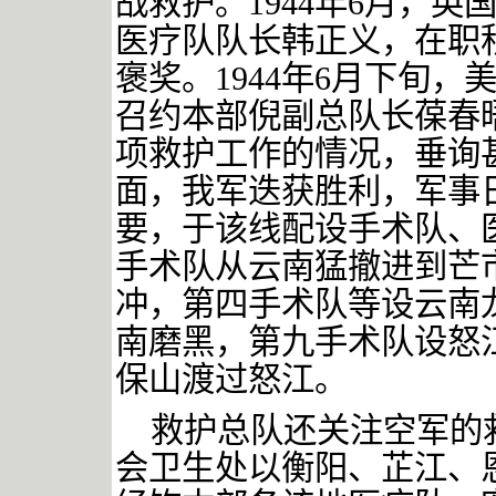
战救护。
1944
年
6
月，英
医疗队队长韩正义，在职
褒奖。
1944
年
6
月下旬，
召约本部倪副总队长葆春
项救护工作的情况，垂询
面，我军迭获胜利，军事
要，于该线配设手术队、
手术队从云南猛撤进到芒
冲，第四手术队等设云南
南磨黑，第九手术队设怒
保山渡过怒江。
救护总队还关注空军的
会卫生处以衡阳、芷江、