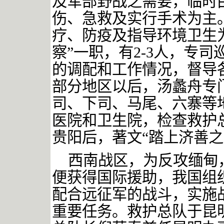
及军部野战之需要，临时
伤、急救及实行手术为主
疗、防疫及指导环境卫生
察”一职，有
2-3
人，专司
的调配和工作情况，督导
部分地区以后，汤蠡舟专
司、下司、马尾、六寨等
医院和卫生院，检查救护
贵阳后，著文
“踏上济善
西南战区，为反攻缅甸
便获得国际援助，我国组
配合远征军的战斗，实施
重要任务。救护总队于昆