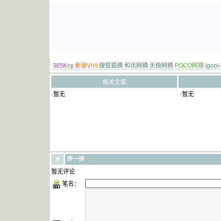
365K
e
y
新浪ViVi
搜狐狐摘
和讯网摘
天极网摘
POCO网摘
igooi
相关文章
·暂无
·暂无
评一评
暂无评论
笔名：