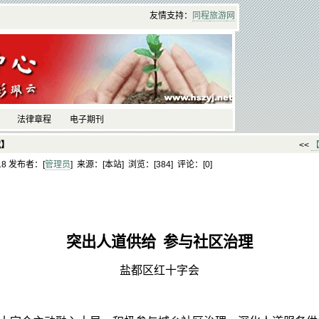
友情支持：
同程
旅游
网
法律章程
电子期刊
究】
<<
:18 发布者：[
管理员
] 来源：[本站] 浏览：[
384] 评论：[
0]
突出人道供给
参与社区治理
盐都区红十字会