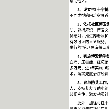
帮助他人。
2、设立“红十字
不同类型的困难家庭近
3、依托社区博爱
助、募捐筹资、博爱文
员结对，推进养老照护
有效可续的人道服务。2
举行的“第八届海峡两
4、实施博爱助学
血病、尿毒症、红斑狼疮
多万元；近3年实施“明
术，落实兜底治疗经费
5、参与防艾工作
人，支持艾友互助小组
歧视宣传，激发动员社
此外，加强与红十
城市
2017年度社科