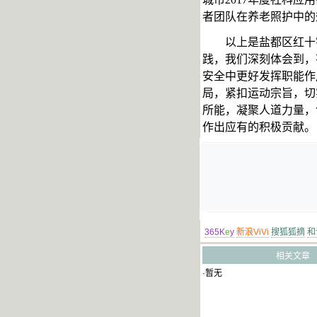
者团队在养老照护中的
以上是盐都区红十
践，我们深刻体会到，
安全中更好发挥职能作
局，紧扣运动宗旨，切
所能，凝聚人道力量，
作出应有的积极贡献。
365K
e
y
新浪ViVi
搜狐狐摘
和
相关文章
·暂无