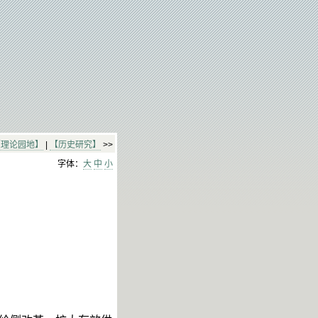
【理论园地】
|
【历史研究】
>>
字体：
大
中
小