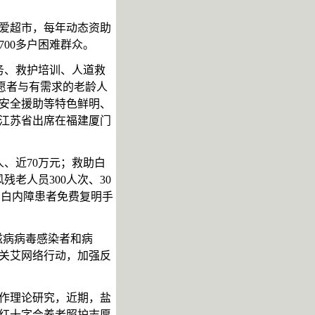
博爱超市，每年动态资助
700多户困难群众。
务、救护培训、人道救
志愿者与有需求的老龄人
安全援助等特色鲜明、
表江苏省出席在福建厦门
人、近70万元；救助白
残老人员300人次、30
贫困白内障患者免费复明手
滋病病毒感染者和病
关艾网络行动，加强反
作理论研究，近期，盐
区红十字会养老照护志愿