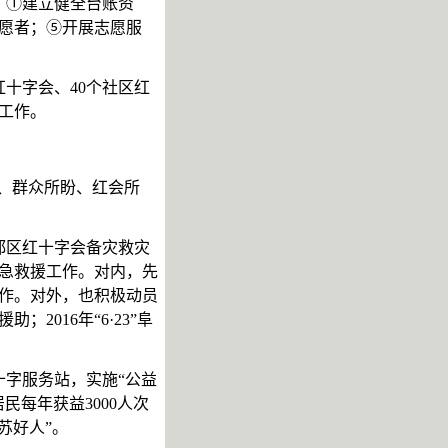
：
①建立健全台账资
愿者；⑤开展志愿服
红十字会、40个社区红
工作。
需、群众所盼、红会所
都区红十字会备灾救灾
急救援工作。对内，先
作。对外，也积极动员
援助；
2016年“6·23”阜
十字服务站，实施
“公益
每年获益3000人次
苏好人”。