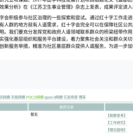
效果分析》在《江苏卫生事业管理》杂志上发表，成果评定进入
字会积极参与社区治理的一些探索和尝试。通过红十字工作走进
有人群的地方就有人道需求，红十字会完全可以在保障社区公共
用。我们要充分发挥党和政府人道领域联系群众的桥梁纽带作用
实强化基层组织和服务平台建设，着力聚焦社会关注和群众关切
创新服务举措，精准为社区基层群众提供人道服务，为进一步加
讯网摘
天极网摘
POCO网摘
igooi-it网摘
亿友响享
博采
推荐文章
·暂无
【观察思考】
【工作研究】
【理论园地】