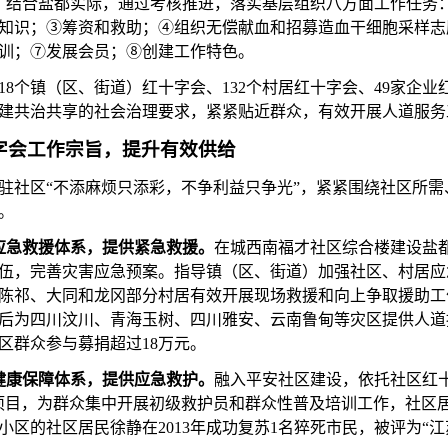
。
结合盐都实际，通过考核推进，落实基层组织八方面工作任务
知识；③筹资和救助；④组织无偿献血和招募造血干细胞采样志
训；⑦发展会员；⑧创建工作特色。
18个镇（区、街道）红十字会、132个村居红十字会、49家企业
建共治共享的社会治理要求，紧紧贴近群众，有效开展人道服务
字会工作宗旨，提升有效供给
驻社区
“不添麻烦只添彩，不争利益只争光”，紧紧围绕社区所
。
应急救援体系，提供紧急救援
。
在城西南福才社区综合楼建设盐
伍，完善灾害应急预案。指导镇（区、街道）加强社区、村居应
陈祁、大同和龙冈部分村居有效开展现场救援和向上争取援助工
后为四川汶川、青海玉树、四川雅安、云南鲁甸等灾区提供人道
区群众参与募捐超过18万元。
健康保障体系，提供应急救护。
融入平安社区建设，依托社区红
项目，为群众集中开展初级救护员和群众性普及培训工作，社区居民
小区的社区居民徐静在2013年成功复苏1名猝死市民，被评为“江