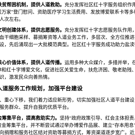
扶贫帮困机制，提供人道救助。
充分发挥社区红十字服务组织作
送万家”登门慰问、资助医疗学习生活费用、发放博爱联系卡等
0人次左右。
文明创建体系，提供志愿服务。
充分发挥红十字志愿服务队作用
血干细胞采样、募捐筹资等人道业务工作，多层次、全方位推进
设，先后涌现出一大批模范典型。社区红十字服务成功助力盐渎
。
核心价值体系，提供人道传播。
运用多种大众媒介，多措并举，
神和红十字博爱文化，促进社区关爱生命，扶危济困、敬老助残
识，激发民众向善热情。
人道服务工作规划，加强平台建设
、重心下移，我们着力适应新形势，切实加强社区人道平台建设
服务群众、提升自我的优质平台。
金筹集平台，提高救助实力。
坚持
“政府政策引导、红会主体担
资金筹集平台，并不断尝试通过举办博爱作品展、建立“存本用息
向捐赠和服务社区结对资助等募捐方式，筹资渠道逐步宽广。近