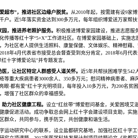
博爱超市”，推进社区边缘户脱贫。
从
2010年起，按需建有设9家
千户。近5年落实资金达到300多万元，每年组织博爱送万家帮扶
家园，推进养老照护服务。
积极推进博爱家园建设，推进志愿服
化传播等红十字
“5+X”工作进社区。在博爱家园基础上，实施
，为社区老人提供生活照料、康复保健、文体娱乐、精神慰藉、
018年4月代表省市接受总会督查受到充分肯定，2018年6月代
岸红十字博爱论坛”并专题发言。
助医，让社区特定人群感受人道关怀。
近
5年共帮扶困难学生542
等重大疾病患者3000余人、350多万元；慰问精神病患者、麻风
亮眼·都有爱”红十字光明项目，每年投入10多万元，为200名
，增强了社区群众的幸福感受。
，助力社区健康工程。
设立
“红丝带”博爱慰问基金，关爱困境艾
健康促进活动。成功争取总会网上红十字会建设项目支助，实施
区群众，共同参与，携手防艾，共创健康和谐生活。
字运动研究中心的联系，设立盐都研究基地，加强社区红十字工
应用研究立项课题、2017年医学科技发展计划项目结题论文《盐都