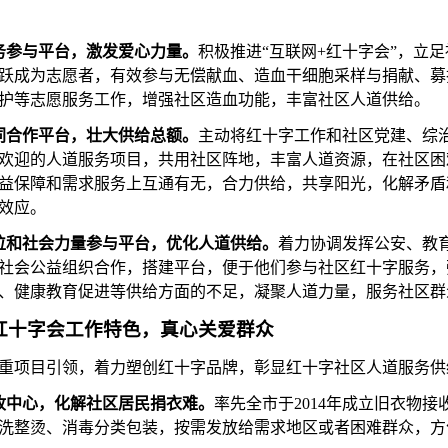
务参与平台，激发爱心力量。
积极推进
“互联网+红十字会”，立
跃成为志愿者，有效参与无偿献血、造血干细胞采样与捐献、募
护等志愿服务工作，增强社区造血功能，丰富社区人道供给。
同合作平台，壮大供给总额。
主动将红十字工作和社区党建、综
欢迎的人道服务项目，共用社区阵地，丰富人道资源，在社区困
益保障和需求服务上互通有无，合力供给，共享阳光，化解矛盾
效应。
位和社会力量参与平台，优化人道供给。
着力协调发挥公安、教
社会公益组织合作，搭建平台，便于他们参与社区红十字服务，
、健康教育促进等供给方面的不足，凝聚人道力量，服务社区群
红十字会工作特色，真心关爱群众
重项目引领，着力塑创红十字品牌，彰显红十字社区人道服务供
收中心，化解社区居民捐衣难。
率先全市于
2014年成立旧衣物
洗整烫、消毒分类包装，按需发放给需求地区或者困难群众，方