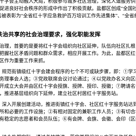
十字会主动融入大局，积极参与城乡社区治理，深化人道服务供
促进良好社会秩序的形成中作出了积极贡献。盐都区创成
“全国
后被表彰为“全省红十字应急救护百万培训工作先进集体”、“全
共治共享的社会治理要求，强化职能发挥
治理，首要的是要将红十字会组织向社区延伸，队伍向社区扎根
把握社区矛盾问题和群众需求，相应开展工作。为此，盐都区红
区作为重要工作来抓。
。
规范街镇级红十字会建会程序的七个不可或缺步骤，即：
①学
务理事会人选；③党政联席会议讨论通过；④以党政办名义向区
开成立大会并由区红十字会授旗、授牌、授印、授徽；⑦聘请名
，推进基层组织向下延伸，建立社区村居红十字服务站。
。
深入开展创建活动，推进街镇红十字会、社区红十字服务站达
所和必要的工作设施；②有相对固定的兼职工作人员；③有切合
有稳定的志愿者和会员队伍；⑥有会牌、会旗、会徽、会印（区