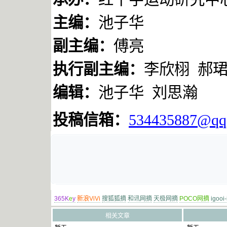
主编：
池子华
副主编：
傅亮
执行副主编：
李欣栩
郝
编辑：
池子华
刘思瀚
投稿信箱：
534435887@qq
365K
e
y
新浪ViVi
搜狐狐摘
和讯网摘
天极网摘
POCO网摘
igooi
相关文章