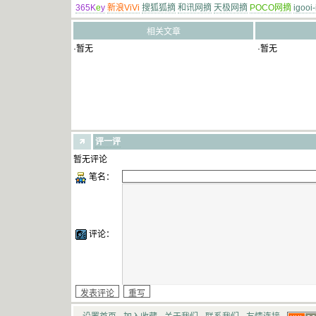
365K
e
y
新浪ViVi
搜狐狐摘
和讯网摘
天极网摘
POCO网摘
igooi
相关文章
·暂无
·暂无
评一评
暂无评论
笔名：
评论：