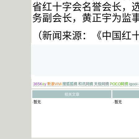
省红十字会名誉会长，
务副会长，黄正宇为监
（
新闻
来源：《中国红
365K
e
y
新浪ViVi
搜狐狐摘
和讯网摘
天极网摘
POCO网摘
igooi
相关文章
·暂无
·暂无