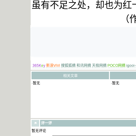
虽有不足之处，却也为红
（
365K
e
y
新浪ViVi
搜狐狐摘
和讯网摘
天极网摘
POCO网摘
igooi
相关文章
·暂无
·暂无
评一评
暂无评论