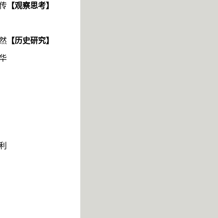
传
【
观察思考
】
然
【历史研究】
华
利