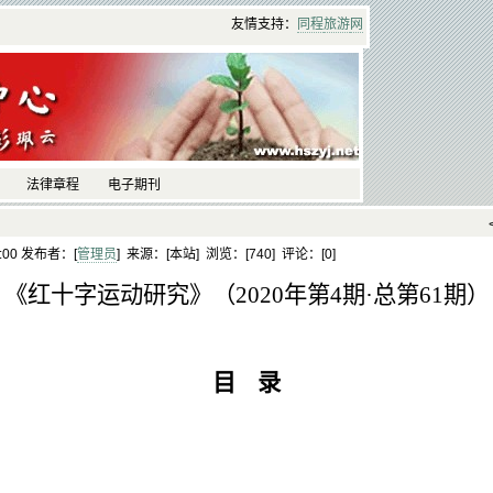
友情支持：
同程
旅游
网
法律章程
电子期刊
】
5:00 发布者：[
管理员
] 来源：[本站] 浏览：[
740] 评论：[
0]
《红十字运动研究》（
2020年第4期·总第61期）
目
录