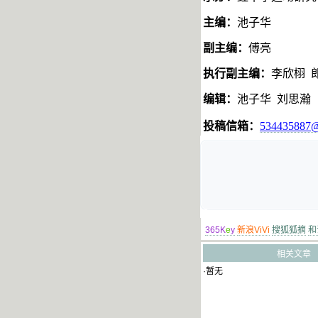
主编：
池子华
副主编：
傅亮
执行副主编：
李欣栩
编辑：
池子华
刘思瀚
投稿信箱：
534435887@
365K
e
y
新浪ViVi
搜狐狐摘
和
相关文章
·暂无