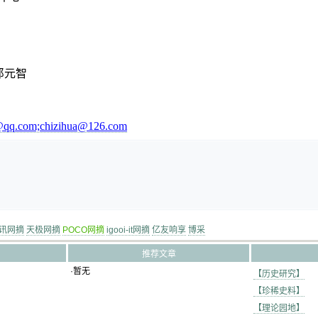
郎元智
qq.com;chizihua@126.com
讯网摘
天极网摘
POCO网摘
igooi-it网摘
亿友响享
博采
推荐文章
·暂无
【历史研究】
【珍稀史料】
【理论园地】