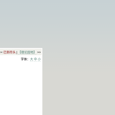
<<
已到尽头
|
【理论园地】
>>
字体：
大
中
小