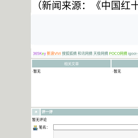
（
新闻
来源：《中国红
365K
e
y
新浪ViVi
搜狐狐摘
和讯网摘
天极网摘
POCO网摘
igooi
相关文章
·暂无
·暂无
评一评
暂无评论
笔名：