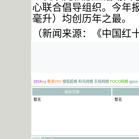
心联合倡导组织。今年
毫升）均创历年之最。
（新闻来源：《中国红
365K
e
y
新浪ViVi
搜狐狐摘
和讯网摘
天极网摘
POCO网摘
igooi
相关文章
·暂无
·暂无