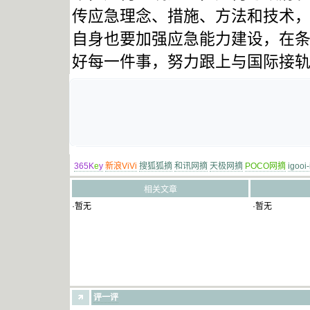
传应急理念、措施、方法和技术
自身也要加强应急能力建设，在
好每一件事，努力跟上与国际接轨的
365K
e
y
新浪ViVi
搜狐狐摘
和讯网摘
天极网摘
POCO网摘
igooi
相关文章
·暂无
·暂无
评一评