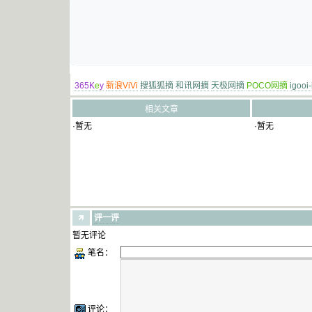
365K
e
y
新浪ViVi
搜狐狐摘
和讯网摘
天极网摘
POCO网摘
igooi
相关文章
·暂无
·暂无
评一评
暂无评论
笔名：
评论：