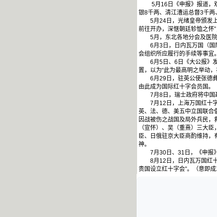
5月16日《申报》报道，劝
银8千两、清江漕运总督3千
5月24日，光绪皇帝颁发上
前往开办，深惬朝廷轸恤之怀”
5月，东北各地分会及医院等
6月3日，日内瓦万国（国际
会组织所应履行的手续等事宜
6月5日、6日《大公报》发
置，以为“此为最高明之举动，
6月29日，驻英公使张德彝
由此成为国际红十字会员国。
7月8日，瑞士政府将中国政
7月12日，上海万国红十字
英、法、德、美五中立国联合倡
因战被伤之战国及局外兵民，
（宣怀）、吴（重熹）三大臣
臣、日俄驻京大臣商酌维持，
神。
7月30日、31日，《申报
8月12日，日内瓦万国红十
贵国设立红十字会”。（意即成