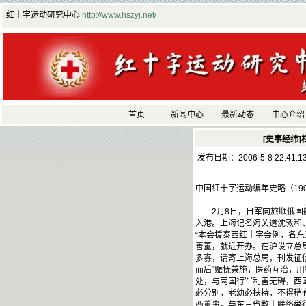
红十字运动研究中心
http://www.hszyj.net/
首页
新闻中心
最新动态
中心介绍
[史事经纬]
发布日期：2006-5-8 22:41:
中国红十字运动编年史略（19
2月8日，日军向旅顺俄国舰
入港。上海记名海关道沈敦和
“本会援泰西红十字会例，名东
善董，就近开办。在沪设立总
多寡，请寄上海总局，刊发征
而后“赈抚兼施，医药互治，用
处，与两国行军利害无碍，西国
必分别，老幼必扶持，不得稍有
西董事，与东三省教士联络举行