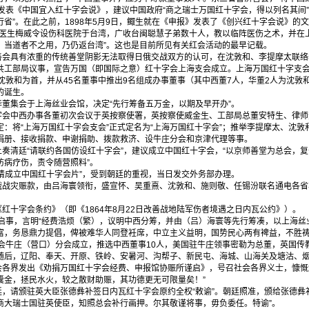
表《中国宜入红十字会说》，建议中国政府“商之瑞士万国红十字会，得以列名其间”
省”。在此之前，1898年5月9日，鲰生就在《申报》发表了《创兴红十字会说》的
英国医生梅威令设伤科医院于台湾，广收台闽聪慧子弟数十人，教以临阵医伤之术，并在
，当道者不之用，乃仍返台湾”。这也是目前所见有关红会活动的最早记载。
会具有浓重的传统善堂阴影无法取得日俄交战双方的认可，在沈敦和、李提摩太联络
共工部局议事，宣告万国（即国际之意）红十字会上海支会成立。上海万国红十字支会设
沈敦和为首，并从45名董事中推出9名组成办事董事（其中西董7人，华董2人为沈敦
的诞生。
董集会于上海丝业会馆，决定“先行筹备五万金，以期及早开办”。
会中西办事各董初次会议于英按察使署，英按察使威金生、工部局总董安特生、律师
：将“上海万国红十字会支会”正式定名为“上海万国红十字会”；推举李提摩太、沈
捐册、接收捐款、申谢捐助、拨款救济、设牛庄分会和京津代理等事。
奏清廷“请联约各国仿设红十字会”，建议成立中国红十字会，“以京师善堂为总会，
防病疗伤，责令随营照料”。
请成立中国红十字会片”，受到朝廷的重视，当日发交外务部办理。
战灾赈款，由吕海寰领衔，盛宣怀、吴重熹、沈敦和、施则敬、任锡汾联名通电各省
十字会条约》（即《1864年8月22日改善战地陆军伤者境遇之日内瓦公约》）。
事，言明“经费浩烦（繁），议明中西分筹，并由（吕）海寰等先行筹凑，以上海丝
富，务恳鼎力提倡，俾被难华人同登衽席，中立主义益明，国势民心两有裨益，不胜祷
牛庄（营口）分会成立，推选中西董事10人，美国驻牛庄领事密勒为总董，英国传
随后，辽阳、奉天、开原、铁岭、安暑河、沟帮子、新民屯、海城、山海关及塘沽、
各界发出《劝捐万国红十字会经费、申报馆协赈所谨启》，号召社会各界义士，慷慨
囊金，拯民水火，较之散财助赈，其功德更无可限量矣！”
请颁驻英大臣张德彝补签日内瓦红十字会原约全权“敕谕”。朝廷照准，颁给张德彝补
商大瑞士国驻英使臣，知照总会补行画押。尔其敬谨将事，毋负委任。特谕”。