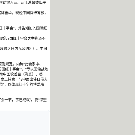
祺助银万两、两江总督拨库平
实称善举。现经中国官绅筹款，
红十字会”，并告知加入国际红
加盟万国红十字会之举称道不
者境遇之日内瓦公约》）。中国
则规定。内称“此会系中、
红十字会’”，“专以医治战地
秉承中国钦差吕（海寰）、盛
、皇上旨意，与中国出使日俄大
待”，以体现红十字的博爱精
会一节，事已成就”。仍“深望