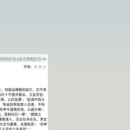
献资料]栏目
|
[杂文随笔]栏目
>>
字体：
大
中
小
立，但接运难胞的船只，仍不准
省红十字普济善会，立会宗旨：
两，以应急需”，“延请中西大
，“各省如有助款入会者，不拘
先举令速离危地，以避大难”，
，其制均归一律”，“建旗之
“遇救诸人，无论在舟在车，男女
大员为董事，总理局务”，“另举
红十字会之先声耳！”