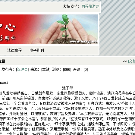
友情支持：
同程
旅游
网
法律章程
电子期刊
栏目
<<
[文
13 发布者：[
管理员
] 来源：[本站] 浏览：[
866] 评论：[
0]
04年）
池子华
队发动突然袭击，日俄战争爆发，东北同胞蒙受战火，颠沛流离。清政府虽宣布中
、前四川川东道任锡汾、直隶候补道施则敬等，激于义愤，乃于3月3日发起成立东三
三省红十字会普济善会，专以救济该省被难人民为事”；开办方式：由发起人“垫银十万
局，专为筹款之所，而另设分局于京津，招留救援出难之人，以期一气贯注救之之法”
信录，并随时登报，以照核实”；救济宗旨及办法：“本会救济宗旨，无论南北方人，务
符西国红十字会之本旨”，参加救护的人员，“左袂缀有红十字旗式，以便行军一望而知
不得在此界限线内，互施炮火”，“红十字旗所到之处，遇晚应即住宿，不得惊扰”，
陨越，以示慎恤”；组织架构：采用董事制，“公举才望夙著，熟悉中外以及北方情形
，以免外人拦阻”，“中西董事外，应另举筹款董事数人”。东三省普济善会，“特中国