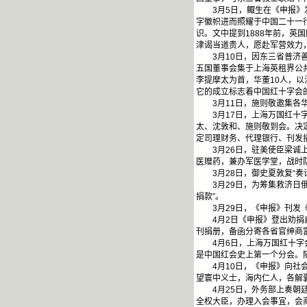
3月5日，鲰生在《申报》发
字徽帜进而照耀于中国二十一行
识。文中提到1888年前，
津谒当道贵人，愿赴军营效力
3月10日，因东三省普济善
五国董事会集于上海英租界公
李提摩太为首，华董10人，以
它的成立标志着中国红十字会
3月11日，施则敬邀集各华
3月17日，上海万国红十字
太、沈敦和、施则敬到会。决定
定司理财务、代理银行、刊发
3月26日，驻美使臣梁诚上
医赠药，兼办军医学堂，战时
3月28日，御史夏敦复“奏
3月29日，为筹集救济日俄
捐款”。
3月29日，《申报》刊发《红
4月2日《申报》登出劝捐启
刊捐册，备函分寄各省官绅商
4月6日，上海万国红十字会
是中国红会史上第一个分会。
4月10日，《申报》向社会
望寰中义士，海内仁人，各解
4月25日，外务部上奏朝廷，
全权大臣，办理入会事宜，会