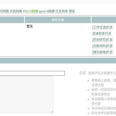
讯网摘
天极网摘
POCO网摘
igooi-it网摘
亿友响享
博采
推荐文章
·暂无
[工作交流]栏目
目录和发刊词
[历史研究]栏目
[文献资料]栏目
[理论园地]栏目
【注】 发表评论必需遵守
尊重网上道德，
法律法规
承担一切因您的
刑事法律责任
本站管理人员有
意内容
本站有权在网站
参与本评论即表