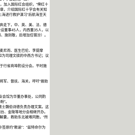
，加入国际红会组织，“俾红十
文章，介绍国际红十字会有关知
上海进行救护演习“后航海至天
奔走下，中、英、美、法、德
董事45人，内西董35人，以
和、施则敬，后增加任锡汾）。
麦尼而、医生巴伦、李提摩
敦和为司理文牍的中西方书记；议
复于行省商埠酌设分会。平时施
将军、督抚、海关，呼吁“拨助
业会馆为华董办事处，公同酌
盼”。
教士魏伯诗德负责办理文案。这
烟台、金陵等地分会相继开办。
解囊，救助东北被难同胞，“所
签原约“敕谕”：“兹特命尔为