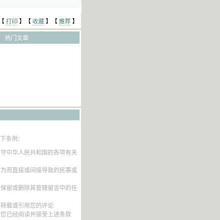
【
打印
】【
收藏
】【
推荐
】
热门文章
以下条例：
遵守中华人民共和国的各项有关
行为而直接或间接导致的民事或
权保留或删除其管辖留言中的任
内转载或引用您的评论
明您已经阅读并接受上述条款