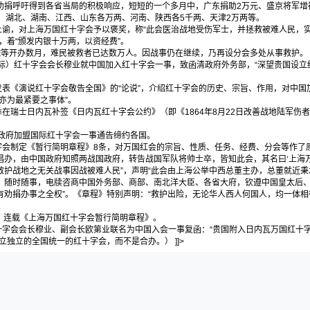
捐呼吁得到各省当局的积极响应，短短的一个多月中，广东捐助2万元、盛京将军增
两、湖北、湖南、江西、山东各万两、河南、陕西各5千两、天津2万两等。
谕，对上海万国红十字会予以褒奖，称“此会医治战地受伤军士，并拯救被难人民，
，着“颁发内银十万两，以资经费”。
开办数月，难民被救者已达数万人。因战事仍在继续，乃再设分会多处从事救护。
）红十字会会长穆业就中国加入红十字会一事，致函清政府外务部，“深望贵国设立
。
表《演说红十字会敬告全国》的“论说”，介绍红十字会的历史、宗旨、作用，对中国
亦为最紧要之事体”。
在瑞士日内瓦补签《日内瓦红十字会公约》（即《1864年8月22日改善战地陆军伤
府加盟国际红十字会一事通告缔约各国。
会制定《暂行简明章程》8条，对万国红会的宗旨、性质、任务、经费、分会等作了原
办，由中国政府知照两战国政府，转告战国军队将帅士卒，皆知此会，其名曰‘上海万国
救护战地之无关战事因战被难人民”，声明“此会由上海公举中西总董主办，总董就近
，随时随事，电牍咨商中国外务部、商部、南北洋大臣、各省大府，钦遵中国皇太后
有劝捐办事之全权”。《章程》特别声明：“救护出险，无论华人西人何国人，均一体相
》连载《上海万国红十字会暂行简明章程》。
字会会长穆业、副会长欧第业联名为中国入会一事复函：“贵国附入日内瓦万国红十字
立独立的全国统一的红十字会，而不是合办。） ]]>