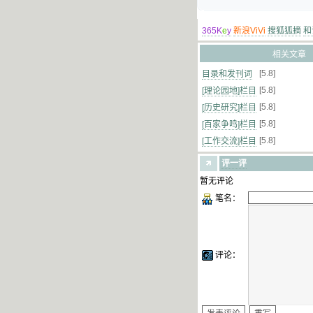
365K
e
y
新浪ViVi
搜狐狐摘
和
相关文章
[5.8]
目录和发刊词
[5.8]
[理论园地]栏目
[5.8]
[历史研究]栏目
[5.8]
[百家争鸣]栏目
[5.8]
[工作交流]栏目
评一评
暂无评论
笔名：
评论：