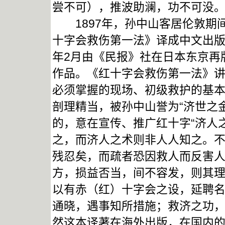
尝不可），推波助澜，功不可没
1897年，孙中山客居伦敦期
十字会救伤第一法》译成中文出版
年2月由《民报》社在日本东京再
作品。《红十字会救伤第一法》讲
必须掌握的现场、初级救护的基
剖理精当，被孙中山誉为“济世之
的，意在宣传、推广红十字“济人
之，而济人之术则非人人知之。
残忍矣，而疏者恐因救人而反害
方，损益否当，间不容发，则其
以有赤（红）十字会之设，延聘
通晓，遇事知所措施；救济之功，
然这本译著在海外出版，在国内