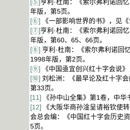
[⑤]
亨利·杜南：《索尔弗利诺回忆
年版，第5页。
[⑥]
《一部影响世界的书》，见《博
[⑦]
亨利·杜南：《索尔弗利诺回忆
年版，第60、65、66页。
[⑧]
亨利·杜南：《索尔弗利诺回
1998年版，第2页。
[⑨]
《中国亟宜创兴红十字会说》，
[⑩]
刘松洲：《最早论及红十字会的
第33页。
[11]
《孙中山全集》第1卷，中华书局
[12]
《大阪华商孙淦呈请裕钦使转
会总会编：《中国红十字会历史资
5页。