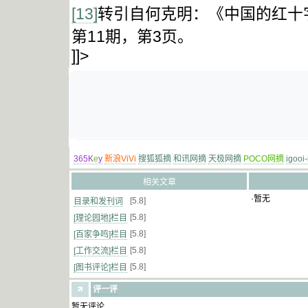
[13]
转引自何克明：《中国的红十字
第11期，第3页。
]]>
365K
e
y
新浪ViVi
搜狐狐摘
和讯网摘
天极网摘
POCO网摘
igooi
相关文章
·暂无
[5.8]
目录和发刊词
[5.8]
[理论园地]栏目
[5.8]
[百家争鸣]栏目
[5.8]
[工作交流]栏目
[5.8]
[图书评论]栏目
评一评
暂无评论