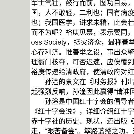
军士气壮，鼓行而前，图功自易
国，人不敢轻，二利也；国有病
也；我国医学，讲求未精，此会若
而不为呢？裕庚见禀，表示赞同，当
oss Society，拯灾济众，
心存利济。惟善举之设，事出众
理衙门核夺，可否迟速，应俟覆到
裕庚传递给清政府，使清政府对
孙淦的禀文在《时务报》刊出，1
起强烈反响，孙淦因此赢得“请准
孙淦是中国红十字会的倡导者和
《红十字会说》，详细介绍红十
赤十字社的历史、现状，还出版
走，“艰苦备尝”。筚路蓝缕之功，