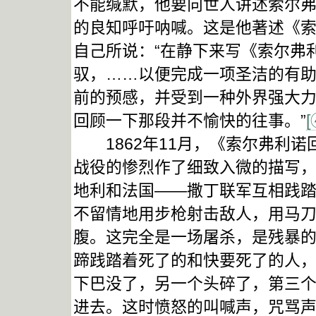
不能缄默，他要向世人讲述索尔弗
的良知呼吁呐喊。这是他著述《
自己所说：“在静下来写《索尔弗
驭，……以便完成一项圣洁的有
前的预感，并受到一种外界强大
回顾一下那段并不愉快的往事。”
[
1862年11月，《索尔弗利诺
战役的惨烈作了细致入微的描写，
地利和法国——撒丁联军互相践
不留情地用步枪射击敌人，用马
腹。这完全是一场屠杀，是残暴的
蹄践踏着死了的和快要死了的人
下巴没了，另一个头碎了，第三
进去。这时愤怒的叫喊声，咒骂