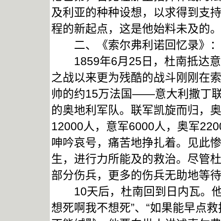
及利亚的种种设想，以求得到支
程的新起点，这是他始料未及的
二、《索尔弗利诺回忆录》：
1859年6月25日，杜南抵达
之战以来更为残酷的战斗刚刚在
帅的约15万法国——意大利撒丁
的奥地利军队。联军凯旋而归，奥
12000人，意军6000人，奥军
呻吟哀号，痛苦地挣扎着。见此
生，进行力所能及的救治。尽管
部分伤兵，更多的伤兵无助地等
10天后，杜南回到日内瓦。他无
想死啊我不想死”、“如果能早点