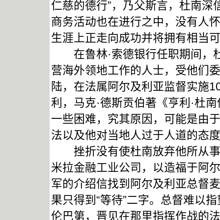
仁慈的德行”，乃父斯言，杜南深
商务活动也在进行之中，没有人怀
生涯上正走向成功并将拥有相当可
在鲁林·索德银行任职期间，杜
营海外领地工作的人士，受他们委派
陆，在法属阿尔及利亚监督实施1
利，马克·德斯贡伯著《亨利·杜
一些困难，究其原因，可能是由
法以及他对当地人过于人道的态度
挫折没有使杜南放弃他所从事的
米拉金融工业公司，以造福于阿
军的介绍信找到阿尔及利亚总督麦
果只得到“等待”二字。总督难以
伦巴第，晋见在那里指挥作战的