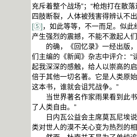
充斥着整个战场”；“枪炮打在散
四肢断裂，人体被残害得辨认不出
[⑤]
，如此等等，不一而足。似此
产生强烈的震撼，不能不激起人
的确，《回忆录》一经出版，立
们主编的《新闻》杂志中评介：“
起我深深的感触，给人以崇高的启
倍于其他一切名著。它是人类原
这本书，谁就会诅咒战争。”
当世界著名作家雨果看到此书后
了人类自由。”
日内瓦公益会主席莫瓦尼埃说：
类对世人的漠不关心变为热烈的相