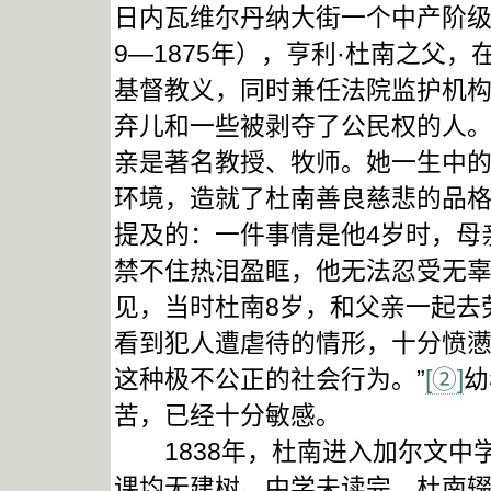
日内瓦维尔丹纳大街一个中产阶级
9—1875年），亨利·杜南之父
基督教义，同时兼任法院监护机
弃儿和一些被剥夺了公民权的人。
亲是著名教授、牧师。她一生中
环境，造就了杜南善良慈悲的品
提及的：一件事情是他4岁时，母
禁不住热泪盈眶，他无法忍受无
见，当时杜南8岁，和父亲一起去
看到犯人遭虐待的情形，十分愤懑
这种极不公正的社会行为。”
[②]
幼
苦，已经十分敏感。
1838年，杜南进入加尔文中
课均无建树。中学未读完，杜南