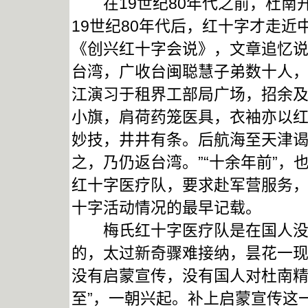
在19世纪80年代之前，杜南
19世纪80年代后，红十字才走近
《创兴红十字会说》，文章追忆说
台湾，广收台闽聪慧子弟数十人
江演习于租界工部局广场，招余
小旗，肩荷药笼医具，衣袖亦以
妙技，井井有条。后航海至天津
之，乃仍返台湾。”“十余年前”，
红十字医疗队，要求赴军营服务
十字活动情况的最早记载。
梅氏红十字医疗队是在国人没有
的，太过新奇骤难接纳，昙花一
没有启蒙宣传，没有国人对杜南精
至”，一朝兴起。补上启蒙宣传这