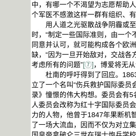
中，有哪一个不渴望为志愿帮助
个军医不感激这样一群有组织、有
用人道之光驱散战争阴霾或至少
时，“制定一些国际准则，由一个
同意并认可，就可能构成各个欧洲
缺，“因为一旦开始敌对，交战各
考虑所有的问题”
[⑦]
，博爱将无从
杜南的呼吁得到了回应。1863
立了一个名叫“伤兵救护国际委员
录》憧憬的伟大构想。委员会有5名
人委员会改称为红十字国际委员会
力的人物，他曾于1847年果断
了一场大流血，因而不仅为对立
国皇帝拿破仑三世在瑞士炮兵学校