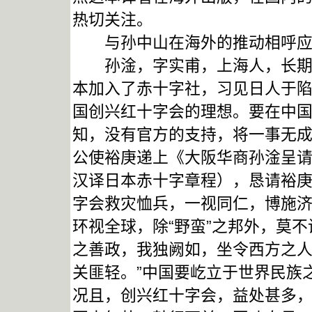
热切关注。
与孙中山在海外的推动相呼应
孙淦，字实甫，上海人，长期在
本加入了赤十字社，习见日人于
国创兴红十字会的理想。要在中
知，没有官方的支持，将一事无成
公使裕庚递上《大阪华商孙淦呈
汉译日本赤十字章程），恳请裕
字会救灾恤兵，一视同仁，博施济
环视全球，除“野蛮”之邦外，莫
之善政，我独阙如，坐令西方之
关匪轻。”中国要屹立于世界民族
况且，创兴红十字会，益处甚多，