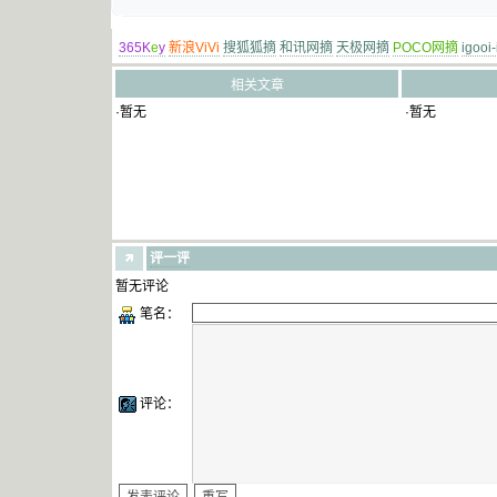
365K
e
y
新浪ViVi
搜狐狐摘
和讯网摘
天极网摘
POCO网摘
igooi
相关文章
·暂无
·暂无
评一评
暂无评论
笔名：
评论：