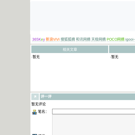
365K
e
y
新浪ViVi
搜狐狐摘
和讯网摘
天极网摘
POCO网摘
igooi
相关文章
·暂无
·暂无
评一评
暂无评论
笔名：