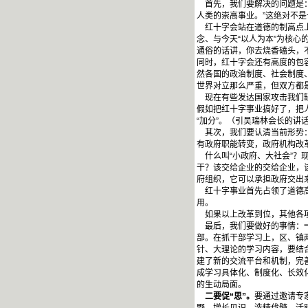
首先，我们要解决的问题是：
人类的崇高事业。”这绝对不
红十字会站在道德的制高点上
念、与今天“以人为本”为核
通俗的话讲，你去烧香磕头，
同时，红十字会还有高度的包
然各国的政治制度、社会制度
世界对立那么严重，但双方都
现在有些发达国家攻击我们缺
假如把红十字事业搞好了，把
“加分”。（引吴瑞林会长的讲
其次，我们要认清当前形势：
有政府职能转变，政府机构改革
什么叫“小政府、大社会”？现
干？该交给企业的交给企业，
府组织，它可以承担政府交出
红十字事业首先占领了道德高
用。
如果以上改革到位，其他各项
最后，我们要做好的事情：
部。在抓干部学习上，区、镇
针、大理论的学习内容，要结
建了新的交流平台和机制，完
成学习具体化、制度化、长效
的生动局面。
二要促“思”。
要通过邀请专