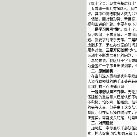
了红十字会，现共有基层红十字
专兼职干部共有903人，其中
岁。其中中高级职称人数为27
但是，面对新形势、新目标，
视和回避的问题。主要有以下
一是学习思考“懒”。
红十字
意识淡薄，不求甚解，不求深
题、新要求时束手无策。
二是
应酬多了，呆在办公室的时间
服务对象。
三是开拓创新“少”
运动中不断发展变化的问题，
总的来说，我区红十字专兼职
为全区红十字事业出谋划策，
二、原因剖析
在当前深入贯彻落实科学发展
人道救助领域的助手正处在转
此我们有三点浅薄认识：
一是思想认识不到位。
无论
伍建设的重要意义还是认识不
不积极，怕吃亏、怕招怨、怕
的头等大事。但是由于这支队
制度。但在实际操作过程中，
正落实，常常虎头蛇尾，时紧
三、对策建议
加强红十字专兼职干部队伍建
实，抓人促事,切实加强三级干