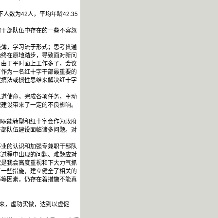
数为42人，平均年龄42.35
干部队伍中存在的一些不容忽
淡薄，学习流于形式；思考贯通
始终在原地踏步，导致面对新问
。由于平时面上工作多了，会议
了作为一名红十字干部最重要的
定搞法或惯性思维来解决红十字
道使命，完成各项任务，主动
织建设带来了一定的不良影响。
职能转型和红十字会作为政府
干部队伍建设面临诸多问题。对
事业的认识和加强专兼职干部队
展过程中出现的问题、难题应对
就是我会高度重视和下大力气抓
了一些措施，建立健全了相关的
等等因素，仍存在着措施不能真
来，虚功实做，达到以虚促