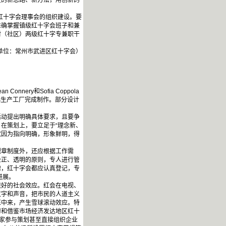
坚的新思路、新方法，用创新的
级红十字会理事会的组织建设。要
准确掌握镇级红十字会班子和兼
村（社区）两级红十字专兼职干
单位：常州市武进区红十字会）
nery和Sofia Coppola
eres生产工厂完成制作。部分设计
动提出明确具体要求，且要争
在策划上，要立足于“理念新、
就因为指向明确，形象鲜明，得
章制度外，还应根据工作需
公正、透明的原则，专人进行管
赠，红十字会都应认真登记，专
进展。
好的社会效应。红会在电视、
文字和声音，把市民的人道主义
伍中来，产生雪球滚动效应。特
习和借鉴市场经济发达地区红十
业家参与策划甚至直接组织企业