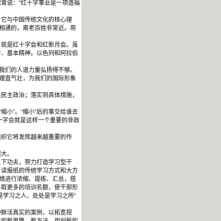
曾说：“红十字事业是一项造福
它与中国传统文化的核心理
融相通的，离老百姓非常近。用
，就是红十字会和红新月会。虽
旨、基本精神。以色列和阿拉伯
我们的人道力量弘扬得不够。
、理直气壮，为我们的国际形象
民主政治；落实到具体措施，
小”。“缩小”后的事交给谁去
十字会就是这样一个重要的非政
织它将发挥越来越重要的作
越大。
上下功夫，努力打造学习型干
、读报纸的传统学习方式和大方
举措进行浓缩、提练、汇总，搭
争取更多的培训名额，使干部形
是学习之人、处处是学习之所”
中鲜活真实的案例，以拓宽视