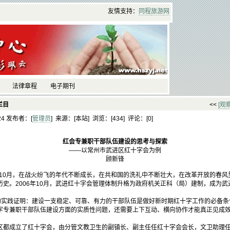
友情支持：
同程
旅游
网
法律章程
电子期刊
栏目
<<
[观
:24 发布者：[
管理员
] 来源：[本站] 浏览：[
434] 评论：[
0]
红会专兼职干部队伍建设的思考与探索
——以常州市武进区红十字会为例
顾新锋
年10月，在战火纷飞的年代不断成长，在共和国的洗礼中不断壮大，在改革开放的春风
史。2006年10月，武进红十字会管理体制升格为政府机关正科（局）建制，成为
的实践证明：建设一支稳定、可靠、有力的干部队伍是做好新时期红十字工作的必备条
字专兼职干部队伍建设方面的实质性问题，还需要上下互动、横向协作才能真正见成
都成立了红十字会，由分管文教卫生的副镇长、副主任任红十字会会长，文卫助理任