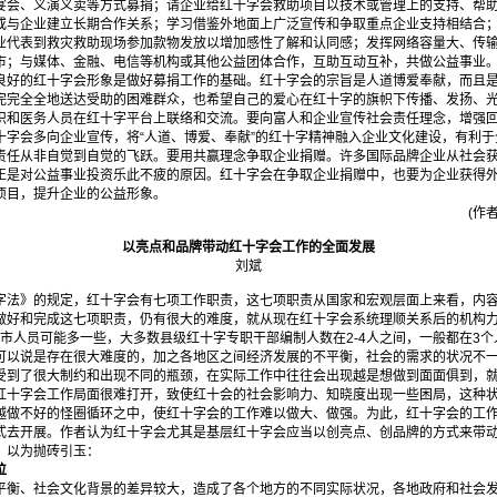
宴会、义演义卖等方式募捐；请企业给红十字会救助项目以技术或管理上的支持、帮助
或与企业建立长期合作关系；学习借鉴外地面上广泛宣传和争取重点企业支持相结合
业代表到救灾救助现场参加款物发放以增加感性了解和认同感；发挥网络容量大、传
市；与媒体、金融、电信等机构或其他公益团体合作，互助互动互补，共做公益事业
好的红十字会形象是做好募捐工作的基础。红十字会的宗旨是人道博爱奉献，而且是
完完全全地送达受助的困难群众，也希望自己的爱心在红十字的旗帜下传播、发扬、
织和医务人员在红十字平台上联络和交流。要向富人和企业宣传社会责任理念，增强
十字会多向企业宣传，将“人道、博爱、奉献”的红十字精神融入企业文化建设，有利
责任从非自觉到自觉的飞跃。要用共赢理念争取企业捐赠。许多国际品牌企业从社会
正是对公益事业投资乐此不疲的原因。红十字会在争取企业捐赠中，也要为企业获得
项目，提升企业的公益形象。
(作
以亮点和品牌带动红十字会工作的全面发展
刘斌
法》的规定，红十字会有七项工作职责，这七项职责从国家和宏观层面上来看，内容
做好和完成这七项职责，仍有很大的难度，就从现在红十字会系统理顺关系后的机构
强市人员可能多一些，大多数县级红十字专职干部编制人数在2-4人之间，一般都在3
可以说是存在很大难度的，加之各地区之间经济发展的不平衡，社会的需求的状况不
受到了很大制约和出现不同的瓶颈，在实际工作中往往会出现越是想做到面面俱到，
红十字会工作局面很难打开，致使红十会的社会影响力、知晓度出现一些困局，这种
越做不好的怪圈循环之中，使红十字会的工作难以做大、做强。为此，红十字会的工
式去开展。作者认为红十字会尤其是基层红十字会应当以创亮点、创品牌的方式来带
，以为抛砖引玉：
位
平衡、社会文化背景的差异较大，造成了各个地方的不同实际状况，各地政府和社会