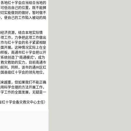
，各地红十字会应当结合当地的
不可低估自己的位置，既不能狮
把切实能做到的做好，暂时做不
力，使自己的工作陷入被动的局
经济资源，结合本地实际情
一项工作，力争把此项工作做出
工作与红十字会的名子紧紧相联
全面开展。这种情况实际上在全
的样板，南通市红十字会把以开
系统创造了“南通模式”，成为
了救灾救助的实力，目前南通市
的前列。同样，该市的通州区红
全国县级红十字会的领先地位，
来越重，但如果我们不能正确
须用科学合理的方法开展工作，
十字工作的全面发展，无疑是一
省红十字会备灾救灾中心主任）