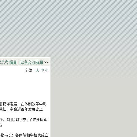
察思考]栏目
|
[业务交流]栏目
>>
字体：
大
中
小
里获得发展，在体制改革中彰
武进红十字会近百年发展史上一
件。对此我们进行了许多探索
效。
秘书长；各医院和学校也成立