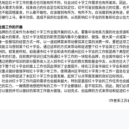
达地区红十字工作的重点也可能有所不同，社会对红十字工作需求也有所差异。因此
最大需求为背景，找准自己的社会定位和实际定位，切不可盲目拔高自己的位置，也
也不能因噎废食，什么都不敢吃，应该做到有所为、有所不为，应当做到有进有退，
可硬行上马，事半功倍，造成不良的社会影响，从而影响红十字会的形象和社会公信
全面工作的开展
牌的方式来作为本地红十字工作全面开展的切入点。要集中当地各方面的社会资源和
会最大的需求，在红十字法规定的职责范围内集中力量做好、做强、做大某一点或某
像一些餐馆的经营方式一样，以一道招牌菜来带动餐馆其它菜的消费一样，要把这项
就能立马想到某个红十字会，通过这样的方式来带动和促进整个红十字会其它工作的
例的。就笔者所知，如南通市红十字会和该市的通州区红十字会的工作就是两个典型
多年的打造，目前救护培训已成为南通红十字工作的一块知名品牌，在全国市级红十字
通过把救护培训的部分服务收入注入到市红十字会的救灾救助基金中去，从而也壮大
动下整个红十字会的面上工作也因此得到了全面提升，排名江苏省市级红十字会系统
况重点做好做强学校红十字青少年工作，使得通州区学校红十字青少年工作一直处在
，也带动和促进了本区红十字工作全面发展，起到了以点带面发展的良好边际效应。
社会对红十字工作内容的需求也会越来越大，特别是基层红十字会的工作任务也会越
己的实力，一厢情愿地想把所有的工作一下子全都做好，是不现实的。因此，我们必
可以做到并可以做好的某项工作做大做强，以创亮点、创品牌的方式来带动和促进红
（作者系江苏