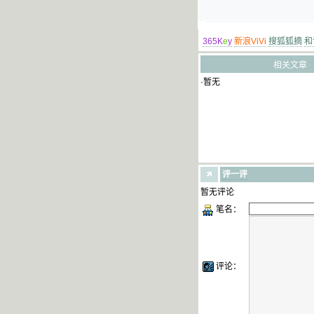
365K
e
y
新浪ViVi
搜狐狐摘
和
相关文章
·暂无
评一评
暂无评论
笔名：
评论：