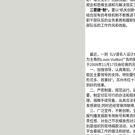
野、增长见识，洗精伐髓，活
观念和思维去调和与解决现实
三要建“制”。
要以“机关创
结合现有的考核机制不断推进
职干部队伍的业务素质和履职
部队伍的工作作风和效能。
最近，一则《LV请名人设计皮具为红
为主角的Louis Vuitton
于2009年11月17日由伦
一、加强领导，认真策划。凡
取区主要领导的支持。特别要
形式多、效果好”。苏州市红
到好的效果。
二、严密制度，规范运行。建
要，制定切实可行的办法和规
理，捐赠手续完备，出具合法
发感谢信,同时还经常保持联
三、广泛宣传，不断创新。宣
报刊播发捐款专用账号和筹资
责任感、对自己节衣缩食而对
别是组织的现场捐款活动，从
字会募捐工作的做法和经验，