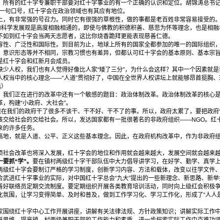
所有的红十字专兼职干部要对红十字事业的有一个正确的认识和定位。胡锦涛总书记
是一句口号，红十字会在政治领域也有其应有地位。
，有非常强的号召力。同时它有很强的草根性，做的事都是老百姓非常容易接受的。
心的科学发展观是高度相融相通的，即使与佛教的积德积善、慈悲为怀等理念，也是相
不如到红十字会当两天志愿者，这比你烧香跪拜更能表现慈善仁德。
容性、广泛性和国际性。到目前为止，地球上所有的国家全都参加的唯一的国际组织
、意识形态等并不相同，宗教习惯也有差异，但都认可红十字会的基本原则、基本宗
是红十字会和红新月会成员。
少人权，我们也有人觉得好像比人家“矮了三分”，为什么会这样？其中一个因素就是
人权当中的核心理念——“人道”贯彻好了，中国在全世界人权讲坛上就能够昂首挺胸
话）
我们正在进行的改革中还有一个敏感的题目：政治体制改革。政治体制改革的核心是
，构建“小政府、大社会”。
在我们的政府干了很多不该干、干不好、干不了的事。所以，政府太累了，要把政府“缩
该交给社会的交给社会。所以，发达国家都有一批很著名的非政府组织——NGO。红
来的许多任务。
地，就是人道、公平、正义这些基本理念。因此，在政府机构改革中，作为非政府组
社会改革也将深入发展，红十字会的地位和作用就会越来越大，发展空间就会越来
一要抓“学”。
要在镇村两级红十字干部队伍中大力倡导讲学习，在好学、勤学、真学
两级红十字会要制订严格的学习制度，创新学习内容、方法和载体，改变以往学文件
合武进红十字事业的实际，对中国红十字总会“九大”提出的一些新理念、新思路、新
善好联络员定期交流制度。要定期组织开展各类教育培训活动，同时向上级红会积极
化氛围，让学习变得简单、及时和普及，做到工作学习化、学习工作化，形成了“人人
家围绕红十字中心工作开展讲座，讲解有关法律法规、方针政策知识；讲解实际工作