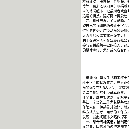
筹资活动；用舞会、音乐会、
等等。更多地以项目争取捐赠
人的博爱超市；让捐赠者或企
迅速的特点，建好网上博爱超
四、树好形象，扩大影响。良
望自己的捐赠能通过红十字会
位多的优势，广泛动员各级组
大力开展和谐文化建设中，红
利于促进富人和企业履行社会
参与公益慈善事业的投入，这
的媒体宣传、荣誉或冠名合作
根据《中华人民共和国红十字
红十字会的状况来看，要真正
员的编制在6-8人之间，少数
会法中规定的七项基本职责，
作全面开展并要达到一定水平
些红十字会的工作尤其是基层
作陷入到一种越是想做好，就
维方式去思考、用新的工作方
发展，就此问题本文略作探索
一、结合当地实情，恰当定
在我国，因各地的经济发展不