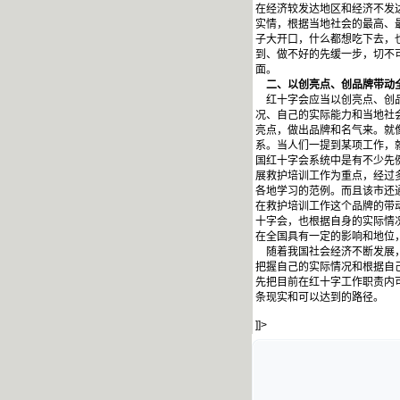
在经济较发达地区和经济不发
实情，根据当地社会的最高、
子大开口，什么都想吃下去，
到、做不好的先缓一步，切不
面。
二、以创亮点、创品牌带动
红十字会应当以创亮点、创品
况、自己的实际能力和当地社
亮点，做出品牌和名气来。就
系。当人们一提到某项工作，
国红十字会系统中是有不少先
展救护培训工作为重点，经过
各地学习的范例。而且该市还
在救护培训工作这个品牌的带
十字会，也根据自身的实际情
在全国具有一定的影响和地位
随着我国社会经济不断发展，
把握自己的实际情况和根据自
先把目前在红十字工作职责内
条现实和可以达到的路径。
]]>