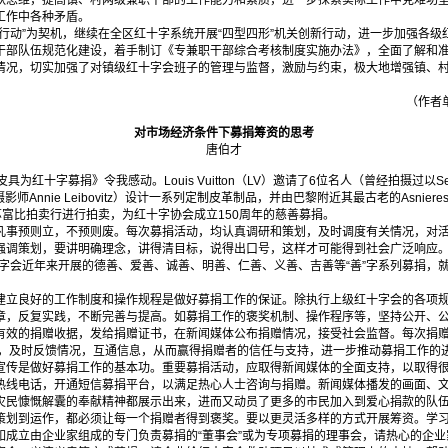
跃思维，提高镇、村两级兼职干部的工作能力和素质，进一步探索实际工作中克难功
工作中各种矛盾。
新行动”为契机，继续在全区红十字系统开展“四型四形”机关创新行动，进一步加强各
干部队伍规范化建设，着手制订《专兼职干部综合考核制度实施办法》，全面了解和
情况，切实加强了对镇级红十字会班子的管理与监督，激励与约束，极大地增强镇、
（作者
对市场经济条件下募捐筹资的思考
唐伯才
十字募捐》令我感动。Louis Vuitton（LV）邀请了6位名人（曾经拍摄过以Sean Con
广告的摄影师Annie Leibovitz）设计一系列定制皮革制品，并由巴黎附近其最古老的Asni
敦的苏富比拍卖行进行拍卖，为红十字协会成立150周年的慈善募捐。
事预则立，不预则废。每次募捐活动，均认真调研和策划，及时调度有关情况，对活
强调策划，要讲明确理念，讲得清目标，说得出口号，这样才可能得到社会广泛响应。
十字会近年来开展的德善、爱善、诚善、明善、仁善、义善、吉善等“善”字系列募捐，
立良好的工作制度和操作规程是做好募捐工作的保证。除执行上级红十字会的各项规
章，反复实践，不断完善与提高。如募捐工作的褒奖机制、操作程序等，坚持公开、
有效的捐赠收据，发给捐赠证书，在新闻媒体公布捐赠情况，接受社会监督。每次捐
络，及时反馈情况，互通信息，从而赢得捐赠者的信任与支持，进一步推动募捐工作的
传是做好募捐工作的基本功。重要募捐活动，应取得新闻媒体的全面支持，以取得很
热线电话，开通短信募捐平台，以满足热心人士咨询与捐赠。新闻媒体播发的画面、
灾民慷慨解囊的奉献精神都展示出来，进而又动员了更多的市民加入到爱心捐款的队
策划到运作，都必须让每一个捐赠者得到褒奖。要以更灵活多样的方式开展筹资。学
如成立由企业家组成的专门负责募捐的“董事会”或为专项募捐的理事会，请热心的企