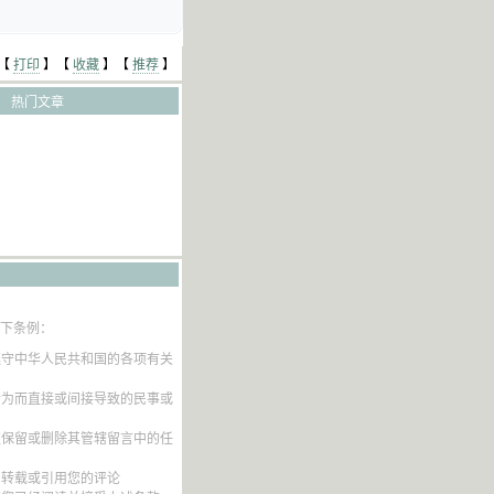
【
打印
】【
收藏
】【
推荐
】
热门文章
以下条例：
遵守中华人民共和国的各项有关
行为而直接或间接导致的民事或
权保留或删除其管辖留言中的任
内转载或引用您的评论