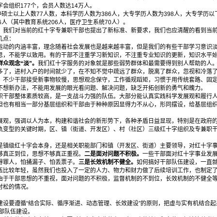
会组织177个，会员人数达14万人。
硕士以上人数77人数，本科学历人数为386人，大专学历人数为398人，大专学历以下人
6人（其中教育系统206人，医疗卫生系统70人）。
我们对当前的红十字专兼职干部也提出了新标准、新要求，我们也应清醒的看到当前
几点：
运动的内涵丰富，理念随着社会发展也是越来越丰富，但是我们的有些干部学习意识
思，不能学以致用。有的干部不注重学习新知识，不注重专业知识的更新，知识水平
群众观念“淡”。
我们红十字服务的对象就是那些弱势群体和最需要得到别人帮助的人
多了，进村入户的时间就少了，在不知不觉中疏远了群众，脱离了群众，忽视和冷落
。
不少干部接受新事物较慢，思想观念保守，工作循规蹈矩，习惯于用传统套路、固
不想新办法，不能用发展的眼光看问题、解决问题，缺乏开拓创新的勇气和魄力。
干部整体素质较高，是一支战斗力强的队伍。大部分能认真实践科学发展观和履行人
但也有相当一部分基层组织和干部由于种种原因显得力不从心，形同摆设，给基层组
观，强调以人为本，构建和谐社会的新形势下，各种矛盾日益显现，特别是在政府的
轨变型的关键时期，区、镇（街道、开发区）、村（社区）三级红十字组织及专兼职
是镇级红十字会本身，还是相关职能部门和镇（开发区、街道）主要领导，对红十字
够真正到位，思想不够真正重视。
二是面对问题不积极。
一些干部面对红十字事业发
得罪人，怕捅漏子、怕丢票子。
三是长效机制不健全。
如何搞好干部队伍建设，一直
伍比较年轻，虽然我们也投入了一定的人力、物力和财力做了后续培训工作，也制定
由于干部思想的不重视，面对问题的不积极，监督机制的不到位，长效机制的不健全
时松的情况。
设要遵循“结合实际、循序渐进、动态管理、长效建设”的原则，把虚与实有机结合起
部队伍建设。