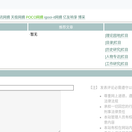
讯网摘
天极网摘
POCO网摘
igooi-it网摘
亿友响享
博采
推荐文章
·暂无
[理论园地]栏目
[目录]栏目
[历史研究]栏目
[人物专访]栏目
[工作研究]栏目
【注】 发表评论必需遵守
尊重网上道德，
法律法规
承担一切因您的
刑事法律责任
本站管理人员有
意内容
本站有权在网站