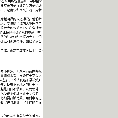
;在公共场所设置红十字募捐箱
；建立既方便捐赠者又方便受助
输广、速度快和图文并茂、更新
。
跨越国界的人道博爱，他们希
光大。要借助区域内大型医疗单
回报社会的公益意识。在全社会
于企业使命和价值观的重建，有
获得的外部红利回报远大于它们
外部红利创造条件，如给予适当
者单位：南京市鼓楼区红十字会)
并不算多。但从目前我国各级
力量组成来看，市级红十字会人
个人左右。3个人的组织要完成红
一样，使得不同地区的红十字工
就越是面面不俱到，从而使得一
状况使得不少基层红十字会的工
作必须要打破常规，用科学的思
动和促进当地红十字工作的全面
发展的目标也有着很大的差别。