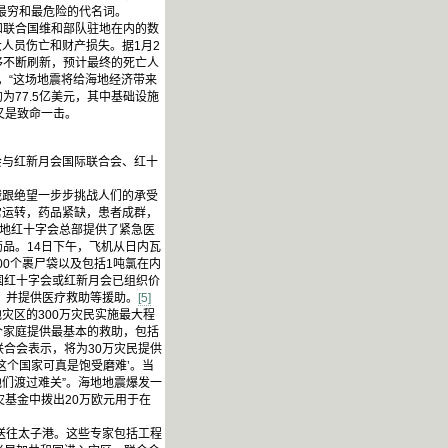
最穷和最危险的代名词。
和联合国维和部队驻地在内的数
人员伤亡和财产损失。据1月2
移不断刷新，预计最终的死亡人
，“这场地震将给海地经济带来
为77.5亿美元，其中基础设施
又是致命一击。
与红新月会国际联合会、红十
饿跟绝望一步步挑战人们的承受
常运转，药品紧缺，患者成群，
海地红十字会总部提供了紧急医
药品。14日下午，飞机从日内瓦
00个裹尸袋以及包括1吨氯在内
各国红十字会或红新月会已组织价
，并提供医疗救助等援助。
[5]
区的300万灾民实施最大程
个家庭提供最基本的救助，包括
联合会表示，将为30万灾民提供
这个国家可真是饱受磨难’。当
们渡过难关”。海地地震爆发一
灾基金中拨出20万欧元用于在
送往太子港。这些专家包括工程