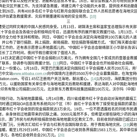
方面的专家以及经济安全、后勤和信息技术专家。16日，联合会救援人员与物资由多
队奔赴灾区开展工作。为支持紧急救援，将建立两个全功能的大本营，提供技术和后勤
止到26日，共有400多名红十字会与红新月会国际联合会工作人员和志愿者在海地灾
助评估紧急救援需求、灾后早期重建和当地的安全局势。
[10]
三
受过同样灾难的中国人民感同身受。1月13日，胡锦涛主席和温家宝总理指示有关部
红十字会总会及各级分会积极响应号召，迅速而有序的展开赈灾救援行动。1月13日
将尽全力给予支持和帮助。同日，中国红十字会总会决定向海地提供100万美元的人
，并公布了银行捐款、网上捐款、邮局捐款、短信捐款等捐赠方式。 “我们每天都会
愿工作的，还有表示愿意认养地震孤儿的。”中国红十字会总会联络部王小华部长告诉
延长了工作时间，夜间节假日都安排了值班人员。
14日决定通过中国红十字总会捐助10万美元，作为拥有全国几十家成员的壹基金救
了联系，协调参与国际救援计划。
[13]
同日，中国红十字基金会也开始接收社会捐赠。
上一份爱心。1月16日，阿里巴巴集团决定向国际红十字会捐赠人民币200万元，用
巴中文站
www.alibaba.com.cn
向中国境内注册的3500万中小企业募集捐款，在淘宝网www
oundation.com，号召1.45亿注册用户关注海地，献出爱心。
[14]
1月20日，海航集团分
0万元，以援助国家有关单位参与海地地震灾后救助和援建，表达海航人对中国赴海地
印务有限公司捐款100万元，北京新东方教育科技集团捐款100万元，沃尔玛（中国
极行动，为海地地震募捐。1月14日晚，四川省成都市红十字会启动对海地的募捐工
时通过网站OA信息发布系统向20个区（市）县红十字会发布了接受现金捐款的紧急
成都市红十字会收到的现金捐款就达3万余元。19日，一位不愿透露姓名的刘姓市民通
者，亲身体验过地震带来的切肤之痛，3000元虽然不多，但希望对那些缺吃少药的海
表示，澳门市民与机构积极捐款协助海地地震灾区救灾工作，目前收到的捐款已超过2
0万澳门元，分两次汇给红十字会与红新月会国际联合会，用于救助海地灾民。
[19]
其他
。截至1月29日16时，中国红十字会总会已收到各界捐款1583.1万元，其中单位捐
9万多元，各地红会收转总会291万元。
[20]