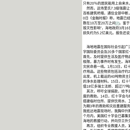
只有20％的居民能用上自来水
然而，这场里氏7.3级强震
百栋建筑坍塌，通信全部中断
0日《金融时报》称，地震已经
数在10万至20万之间
[2]
。鉴于
毁灭性影响”，海地政府3月1
损失约为5.2亿美元。报告还
海地地震在国际社会引起广泛
字国际委员会及20多个国家
首先，及时提供生活及医疗物
极限，暴力事件时有发生。海
灾民命悬一线。1月13日，
疗用品。这些物资包括治疗约2
出发，机上载运的40吨物资主
的净水处理材料。15日，红十
值18亿多瑞士法郎、超过7
其次，呼吁全球捐款，给予资
度的救助。14日，红十字会与
搭建临时住所、提供饮用水、卫
为期3年的救助和灾后重建服
我抵达地震现场时，我胸中升
个月内，美国红十字会已募集到
海地的救援行动，并向芬兰外
再次，组织专业救援人员，紧