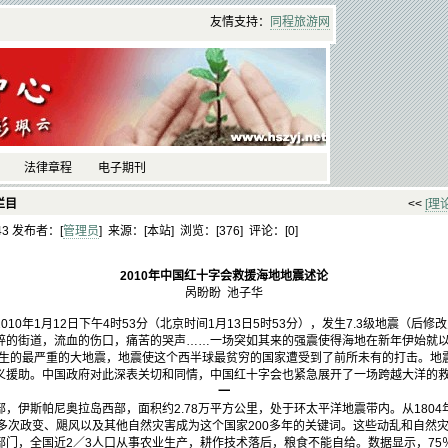
友情支持：
同程
旅游
网
法律章程
电子期刊
栏目
<<
[理
:43 发布者：[
管理员
] 来源：[本站] 浏览：[
376] 评论：[
0]
2010
年中国红十字会救援海地地震述论
呙盼盼 池子华
0年1月12日下午4时53分（北京时间1月13日5时53分），发生7.3级地震（后修
碎的街道，流血的伤口，痛苦的哭声……一场突如其来的强震使得海地在新年伊始就
来发生的最严重的大地震，地震使这个西半球最贫穷的国家遭受到了前所未有的打击。地
义援助。中国政府对此深表关切和同情，中国红十字会也紧急展开了一场跨越大洋的
一
伊斯帕尼奥拉岛西部，面积约2.78万平方公里，处于环太平洋地震带内。从180
0多次政变、飓风以及其他自然灾害成为这个国家200多年的关键词。这些动乱和自然
部门，全国近2／3人口从事农业生产，耕作技术落后，粮食不能自给。数据显示，75