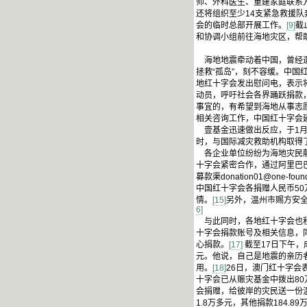
师、外科医生、重建家庭联系
还将组织至少14支紧急救援
会的临时总部开展工作。
[9]
截
和协调小组前往海地灾区，帮
海地地震牵动着中国，曾经遭
拯救“孤岛”，刻不容缓。中国
地红十字会发出慰问电，表示
动员，呼吁社会各界踊跃捐款
事宜的，有希望到海地从事志
相关咨询工作，中国红十字会
壹基金迅速做出反应，于1月
时，与国际减灾救助机构取得
各企业单位纷纷为海地灾民献
十字会紧密合作，通过阿里巴
募款渠donation01@one-f
中国红十字会各捐赠人民币5
情。
[15]
另外，温州市赐方安全
6]
与此同时，各地红十字会也积
十字会捐款账号及相关信息，同
心捐款。
[17]
截至17日下午，
元。他说，自己是地震的亲历
用。
[18]
26日，澳门红十字会
十字会已从赈灾基金中拨出8
会捐赠，给彼岸的灾民送一份温暖
1.8万多元，其他捐款184.8