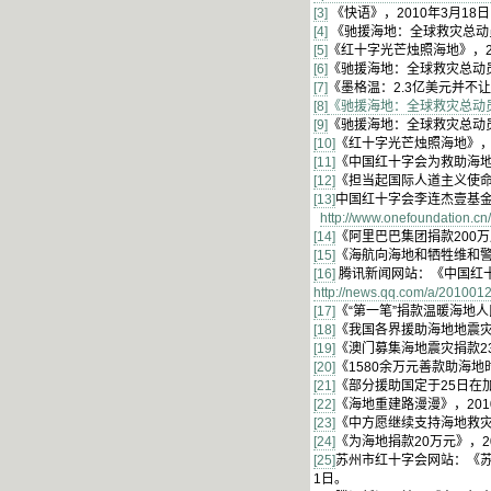
[3]
《快语》，2010年3月18
[4]
《驰援海地：全球救灾总动员
[5]
《红十字光芒烛照海地》，2
[6]
《驰援海地：全球救灾总动员
[7]
《墨格温：2.3亿美元并不让
[8]
《驰援海地：全球救灾总动
[9]
《驰援海地：全球救灾总动员
[10]
《红十字光芒烛照海地》，2
[11]
《中国红十字会为救助海地
[12]
《担当起国际人道主义使命》
[13]
中国红十字会李连杰壹基
http://www.onefoundation.cn
[14]
《阿里巴巴集团捐款200万
[15]
《海航向海地和牺牲维和警察
[16]
腾讯新闻网站：《中国红
http://news.qq.com/a/201001
[17]
《“第一笔”捐款温暖海地人
[18]
《我国各界援助
海地地震
[19]
《澳门募集海地震灾捐款23
[20]
《1580余万元善款助海地
[21]
《部分援助国定于25日在
[22]
《海地重建路漫漫》，20
[23]
《中方愿继续支持海地救灾》
[24]
《为海地捐款20万元》，2
[25]
苏州市红十字会网站：《
1日。