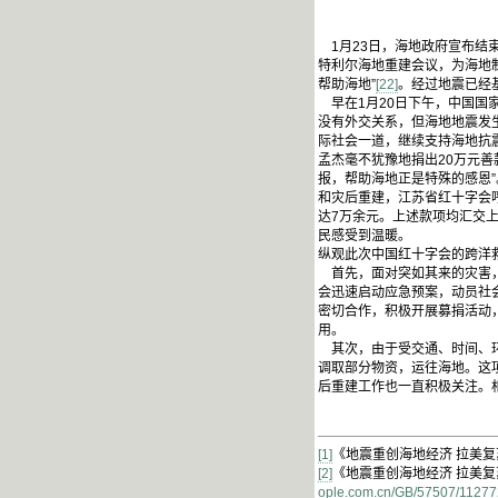
1月23日，海地政府宣布结
特利尔海地重建会议，为海地
帮助海地”
[22]
。经过地震已经
早在1月20日下午，中国国
没有外交关系，但海地地震发
际社会一道，继续支持海地抗
孟杰毫不犹豫地捐出20万元善
报，帮助海地正是特殊的感恩
和灾后重建，江苏省红十字会
达7万余元。上述款项均汇交
民感受到温暖。
纵观此次中国红十字会的跨洋
首先，面对突如其来的灾害，
会迅速启动应急预案，动员社
密切合作，积极开展募捐活动
用。
其次，由于受交通、时间、环
调取部分物资，运往海地。这
后重建工作也一直积极关注。
[1]
《地震重创海地经济 拉美复
[2]
《地震重创海地经济 拉美复
ople.com.cn/GB/57507/11277