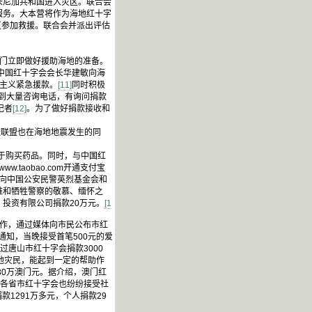
米尼加共和国进入灾区。联合会
服务。大本营将作为海地红十字
区参加救援。联合会并派出评估
门立即做好援助海地的准备。
，中国红十字会会长华建敏向海
道主义紧急援款。
[11]
同时积极
接到大量咨询电话，有询问捐款
记者
[12]
。为了做好捐款接收和
援联盟也在海地地震发生的同
于购买药品。同时，与中国红
.taobao.com开通支付宝
别向中国公安民警英烈基金会和
维和牺牲警察的敬慕、缅怀之
）投资有限公司捐款20万元。
[1
作，通过媒体向市民公布市红
通知，当晚接受首笔500元的爱
过唐山市红十字会捐款3000
地灾民，能起到一定的帮助作
30万澳门元。据介绍，澳门红
各省市红十字会也纷纷接受社
款1291万多元，个人捐款29