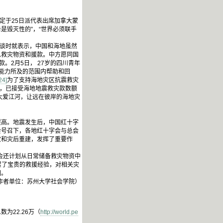
定于25日派代表出席加拿大蒙
是毁灭性的”，“世界必须联手
谈时就表示，中国和海地虽然
急救灾物资和援款。中方愿同国
。2月5日， 27岁的四川青年
在能力所及的范围内帮助和回
24]
为了支持海地灾区抗震救灾
午，已接受海地地震救灾款数额
大爱江河，让远在彼岸的海地灾
高。地震发生后，中国红十字
会号召下，各地红十字会与总会
灾和灾后重建，发挥了重要作
会还计划从日常储备救灾物资中
，积累了宝贵的救援经验，对相关灾
园。
作者单位：苏州大学社会学院）
为22.26万（
http://world.pe