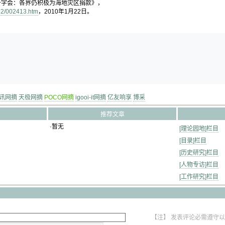
十字会：各界仍积极为海地灾区捐款》，
22/002413.htm
，2010年1月22日。
讯网摘
天极网摘
POCO网摘
igooi-it网摘
亿友响享
博采
推荐文章
·暂无
[理论园地]栏目
[目录]栏目
[历史研究]栏目
[人物专访]栏目
[工作研究]栏目
【注】 发表评论必需遵守