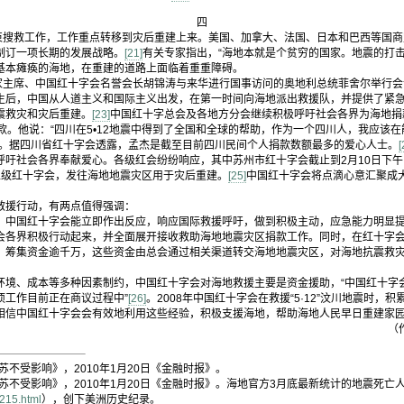
四
束搜救工作，工作重点转移到灾后重建上来。美国、加拿大、法国、日本和巴西等国商
制订一项长期的发展战略。
[21]
有关专家指出，“海地本就是个贫穷的国家。地震的打击
基本瘫痪的海地，在重建的道路上面临着重重障碍。
家主席、中国红十字会名誉会长胡锦涛与来华进行国事访问的奥地利总统菲舍尔举行会
生后，中国从人道主义和国际主义出发，在第一时间向海地派出救援队，并提供了紧
震救灾和灾后重建。
[23]
中国红十字总会及各地方分会继续积极呼吁社会各界为海地捐款
款。他说：“四川在5•12地震中得到了全国和全球的帮助，作为一个四川人，我应该
”。据四川省红十字会透露，孟杰是截至目前四川民间个人捐款数额最多的爱心人士。
[
呼吁社会各界奉献爱心。各级红会纷纷响应，其中苏州市红十字会截止到2月10日下
上级红十字会，发往海地地震灾区用于灾后重建。
[25]
中国红十字会将点滴心意汇聚成
救援行动，有两点值得强调：
中国红十字会能立即作出反应，响应国际救援呼吁，做到积极主动，应急能力明显提
会各界积极行动起来，并全面展开接收救助海地地震灾区捐款工作。同时，在红十字
，筹集资金逾千万，这些资金由总会通过相关渠道转交海地地震灾区，对海地抗震救
境、成本等多种因素制约，中国红十字会对海地救援主要是资金援助，“中国红十字
项工作目前正在商议过程中”
[26]
。2008年中国红十字会在救援“5·12”汶川地震时
相信中国红十字会会有效地利用这些经验，积极支援海地，帮助海地人民早日重建家
（
苏不受影响》，2010年1月20日《金融时报》。
苏不受影响》，2010年1月20日《金融时报》。海地官方3月底最新统计的地震死亡人数
215.html
），创下美洲历史纪录。