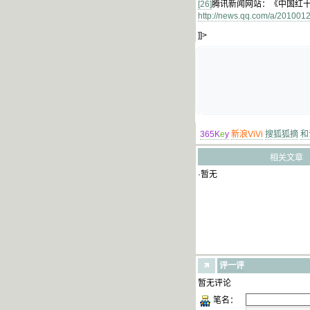
[26]
腾讯新闻网站：《中国红
http://news.qq.com/a/201001
]]>
365K
e
y
新浪ViVi
搜狐狐摘
和
相关文章
·暂无
评一评
暂无评论
笔名：