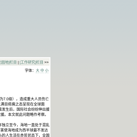
论园地]栏目
|
[工作研究]栏目
>>
字体：
大
中
小
改为7.0级），造成重大人员伤亡
以满目疮痍之态呈现在全球面
震发生后，国际社会纷纷伸出援
救援。本文就此问题略作考察。
4年独立至今，海地一直处于混乱
灾害使海地成为西半球最不发达
％的人生活在赤贫状态下，全国