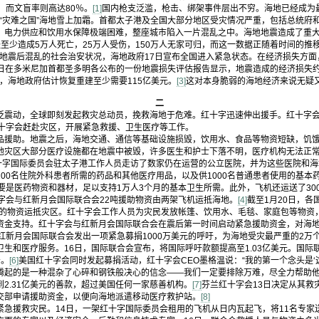
，而文盲率则高达80％。
[1]
国内枪支泛滥，枪击、绑架事件层出不穷。海地已经成为
让“灾难之国”海地雪上加霜。首都太子港及全国大部分地区受灾情况严重，包括总统府
，电力供应和饮用水保障极端困难，整座城市陷入一片混乱之中。海地地震造成了重大
至少造成5万人死亡，25万人受伤，150万人无家可归，而这一数据正随着时间的推
地震后混乱的社会治安状况，海地政府17日宣布全国进入紧急状态。在经济损失方面
6日在多米尼加首都圣多明各公布的一份地震损失评估报告显示，地震造成的经济损失约
说，海地政府估计恢复重建至少需要115亿美元。
[3]
这对本身脆弱的海地经济来说无疑
二
震动，全球即刻发起救灾总动员，挽救海地于危难。红十字迅速伸出援手。红十字会
红十字会赶赴灾区，开展紧急救援、卫生医疗等工作。
品援助。地震之后，海地交通、通信等基础设施损毁，饮用水、食品等物资短缺，饥
地灾区大部分医疗设施都在地震中被毁，许多医生和护士下落不明，医疗机构无法正
红十字国际委员会驻太子港工作人员走访了数家仍在运营的公立医院，并为这些医院和
00名住院外科患者所需的药品和其他医疗用品，以及供1000名普通患者使用的基本
要是医药物资和器材，足以支持1万人3个月的基本卫生所需。此外，飞机还运送了30
字会与红新月会国际联合会22吨援助物资由两架飞机运抵海地。
[4]
截至1月20日，
7吨的物资运抵灾区。红十字会工作人员为灾民发放帐篷、饮用水、毛毯、家庭包等物资
金支持。红十字会与红新月会国际联合会在震后第一时间启动紧急援助资金，对海地灾
红新月会国际联合会发出一项紧急募捐1000万美元的呼吁，为海地受灾最严重的2万
生和医疗服务。16日，国际联合会宣布，将国际呼吁款额提高至1.03亿美元。国际
务。
[6]
美国红十字会同时发起募捐活动，红十字会CEO墨格温说：“我的第一个念头是‘
腾起的是一种混杂了心碎和钢铁般决心的信念——我们一定要排除万难，尽全力帮助他
2.31亿美元的善款，超过美国任何一家慈善机构。
[7]
芬兰红十字会13日决定从其救
交部申请援助资金，以便向海地派遣移动医疗救护站。
[8]
急援救灾民。14日，一架红十字国际委员会租用的飞机从日内瓦起飞，将11名专家