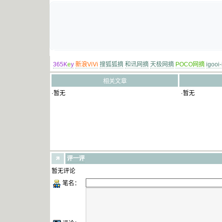
365K
e
y
新浪ViVi
搜狐狐摘
和讯网摘
天极网摘
POCO网摘
igooi
相关文章
·暂无
·暂无
评一评
暂无评论
笔名：