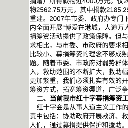
捐赠）所得款物近
4000
万元。仅
2
物
2562.75
万元，其中捐款
2185.2
重建。
2007
年市委、政府办专门
内全面开展“博爱在港城，人道万
捐筹资活动提供了政策保障。但
求相比，与市委、市政府的要求
比较小、募捐筹资的理念不够成
题
。随着市委、市政府对弱势群
入，救助范围的不断扩大，救助
更加繁重，我们必须扎实有效的开
筹资方式，拓宽筹资渠道，广泛
二、当前我市红十字募捐筹资
红十字会是从事人道主义工作
责中包括：协助政府开展救济、
人们，通过募捐提供保护和援助