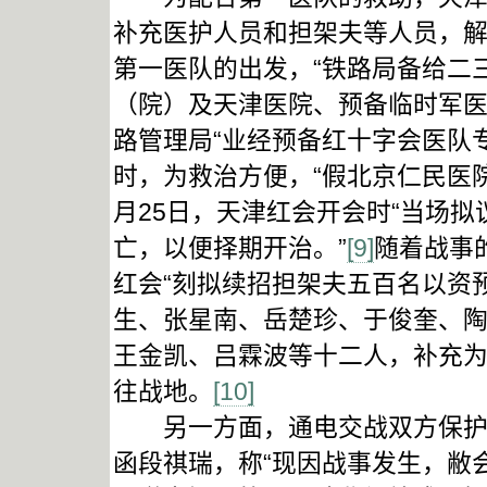
补充医护人员和担架夫等人员，
第一医队的出发，“铁路局备给二
（院）及天津医院、预备临时军医
路管理局“业经预备红十字会医队
时，为救治方便，“假北京仁民医
月25日，天津红会开会时“当场
亡，以便择期开治。”
[9]
随着战事
红会“刻拟续招担架夫五百名以资
生、张星南、岳楚珍、于俊奎、
王金凯、吕霖波等十二人，补充为
往战地。
[10]
另一方面，通电交战双方保护医
函段祺瑞，称“现因战事发生，敝