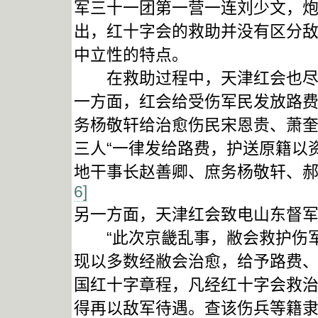
军三十一团第一营一连刘少文，炮
出，红十字会的救助并没有区分
中立性的特点。
在救助过程中，天津红会也尽力
一方面，红会给受伤军民发放路费
务杨敬轩给治愈伤民宋恩贵、萧
三人“一律发给路费，护送原籍以资
地干事长赵善卿、庶务杨敬轩、
6]
另一方面，天津红会致电山东督
“此次京畿乱事，敝会救护伤军
现以多数经敝会治愈，给予路费
国红十字章程，凡经红十字会救
得再以敌军待遇。查该伤兵等籍