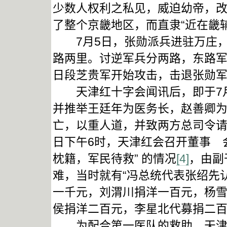
少数人权利之私见，威迫幼帝，改
了整个京畿地区，而直隶“近在畿
7月5日，张勋派兵进驻万庄，
路两里。讨逆军兵分两路，东路军
日段芝贵军开始攻击，击退张勋
天津红十字会闻讯后，即于7月
并推举王廷年为医务长，赵善卿为
亡，以重人道，并致两方总司令请
日下午6时，天津红会召开董事 
枕籍，军民待救” 的情况
[4]
，由副
难，当时就有“冯总统代表张绍先
一千元，刘渭川捐洋一百元，杨
侯捐洋二百元，李星北代募捐二百
为配合第一医队的救助，天津红