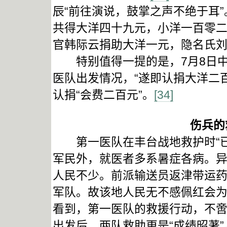
辰“前往演说，鼓掌之声不绝于耳”
共得大洋四十九元，小洋一百零
官韩际云捐助大洋一元，隐名氏刘
特别值得一提的是，7月8日中
医队出发情况，“遂即认捐大洋二
认捐“会费二百元”。
[34]
伤兵的
第一医队在丰台战地救护时“已
军民外，就医者多系暑症各病。
人民不少。前派输送员返津带运
军队。故该地人民无不感佩红会为
看到，第一医队的救援行动，不
出发后，两队救助更是“成绩昭著”