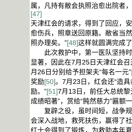
属，凡持有敝会执照治愈出院者，
[47]
天津红会的请求，得到了回应，安
愈伤兵，照章送回原籍。敝省当
照办理矣。”
[48]
这样就圆满完成
此次救护中，第一医队坚持时间
显著，因此在7月25日天津红会召
月26日分别给予担架夫“每名一元”
奖励
[50]
。7月23日，红会还“造
励。”
[51]
7月13日，前任大总统
成绩昭著”，赏给“肫然慈力”匾额
复辟之役，虽时间短，战争规模
会深入战地，救死扶伤，赢得了
红十会得到了锻炼，为救助本年