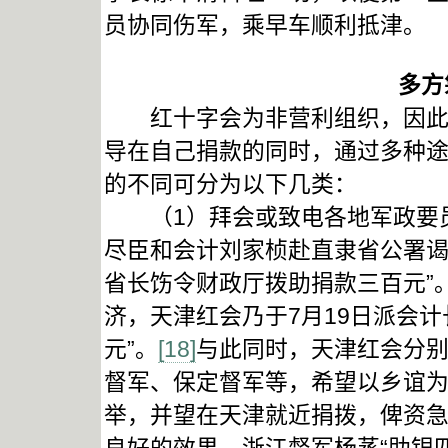
员协同伤军，乘早车顺利抵津。
多方
红十字会为非营利组织，因此“
导在自己捐款的同时，通过多种
的不同可分为以下几类：
（1）拜会或致电各地军政要员
尽臣和会计刘家桢赴直隶省公署谒
省长饬令财政厅拨助捐款三百元”
济，天津红会乃于7月19日派会
元”。
[18]
与此同时，天津红会分
督军、保定督军等，希望以乡谊为
举，并望在天津就近捐拨，俾资急