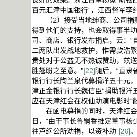
良好的效果。浙江督军杨蒸“助银四
百元汇津中国银行”，江西督军李纯
（2）接受当地绅商、公司捐款
得到他们的支持，也会取得事半功
司、商店、银行发布捐启，云：“
二两队出发战地救护，惟需款浩
贵处对于公益无不热诚赞助，兹
胜翘盼之至意。”
[22]
随后，“直隶
银行行长陶兰泉代募捐洋五十元，
津正金银行行长魏信臣“捐助银洋五
应在天津红会在权仙助演电影时“
在函电募捐的同时，天津红会主
日，“由干事长鲁嗣香推定董事杨
往芦纲公所劝捐，以资补助”
[26]
。