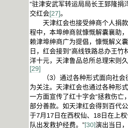
“驻津安武军转运局局长王郅隆捐
交红会
[27]
。
天津红会也接受绅商个人捐款。
程中，本埠绅商就慷慨解囊襄助，
赖津埠绅商广为提倡，慷慨解义囊
日，红会接到“高线铁路总办王竹
洋十元，天津鲁品总所总理宋则久
[29]
（3）通过各种形式面向社会征
为关注。天津红会也通过各种形
一方面宣传了红十字会“拯救伤亡
部分善款。如天津红会得到百代
于7月17日在西权仙、18日在上
队出发救护经费。”
[30]
演出当日