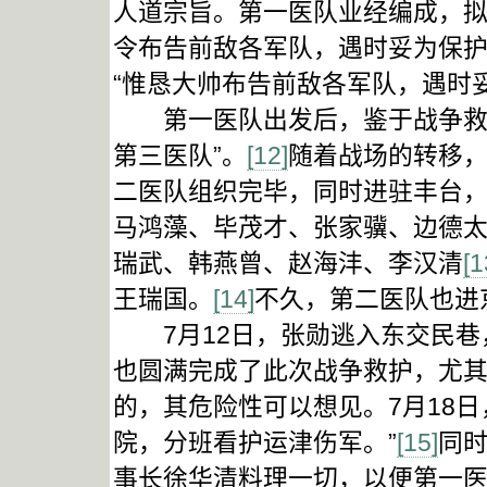
人道宗旨。第一医队业经编成，
令布告前敌各军队，遇时妥为保护
“惟恳大帅布告前敌各军队，遇时
第一医队出发后，鉴于战争救护
第三医队”。
[12]
随着战场的转移，
二医队组织完毕，同时进驻丰台
马鸿藻、毕茂才、张家骥、边德
瑞武、韩燕曾、赵海沣、李汉清
[1
王瑞国。
[14]
不久，第二医队也进
7月12日，张勋逃入东交民巷
也圆满完成了此次战争救护，尤
的，其危险性可以想见。7月18
院，分班看护运津伤军。”
[15]
同
事长徐华清料理一切，以便第一医