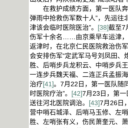
在救护成绩方面，第一医队奔赴
弹雨中抢救伤军数十人”，先运往
津该会临时医院医治”。
[38]
截至7
伤军十余名……由京乘早车运津，
返津时，在北京仁民医院救治伤军
会安排伤军“定武军马号刘凤田、
胜、后哨步兵龙积云、中哨步兵
一连步兵魏天福、二连正兵孟振海
治疗
[41]
。7月22日，第一医队随
时医院疗治”。
[42]
7月23日，第
送往河北医院调治。
[43]
7月26
营中哨石城泽、后哨马玉修、左哨
胜、左哨张有义，伤民萧奎元、