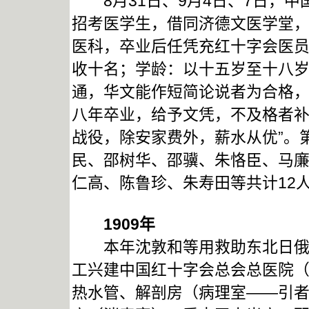
8月31日、9月4日、7日，中
招考医学生，借同济德文医学堂，
医科，卒业后任凭充红十字会医
收十名；学龄：以十五岁至十八
通，华文能作短简论说者为合格
八年卒业，给予文凭，不及格者
战役，除安家费外，薪水从优”。
民、邵树华、邵骥、朱恪臣、马
仁高、陈鲁珍、朱寿田等共计12
1909
年
本年沈敦和等用救助东北日俄战
工兴建中国红十字会总会总医院（
热水管、解剖房（病理室——引