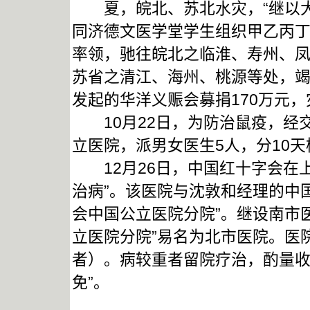
夏，皖北、苏北水灾，“继以大
同济德文医学堂学生组织甲乙丙丁
率领，驰往皖北之临淮、寿州、
苏省之清江、海州、桃源等处，竭
发起的华洋义赈会募捐170万元
10月22日，为防治鼠疫，经
立医院，派男女医生5人，分10天
12月26日，中国红十字会在上
治病”。该医院与沈敦和经理的中
会中国公立医院分院”。继设南市
立医院分院”易名为北市医院。医
者）。病较重者留院疗治，酌量
免”。