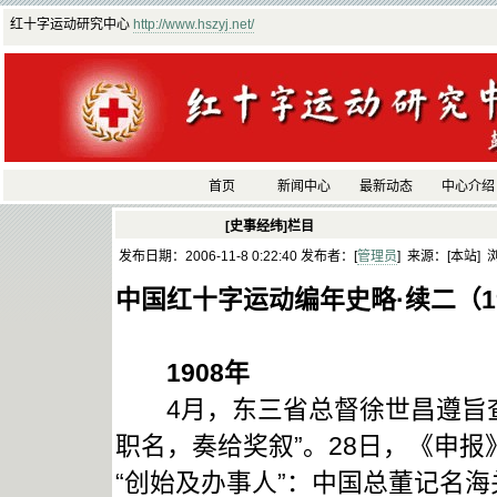
红十字运动研究中心
http://www.hszyj.net/
首页
新闻中心
最新动态
中心介绍
[史事经纬]栏目
发布日期：2006-11-8 0:22:40 发布者：[
管理员
] 来源：[本站] 
中国红十字运动编年史略·续二（19
1908
年
4月，东三省总督徐世昌遵旨查
职名，奏给奖叙”。28日，《申
“创始及办事人”：中国总董记名