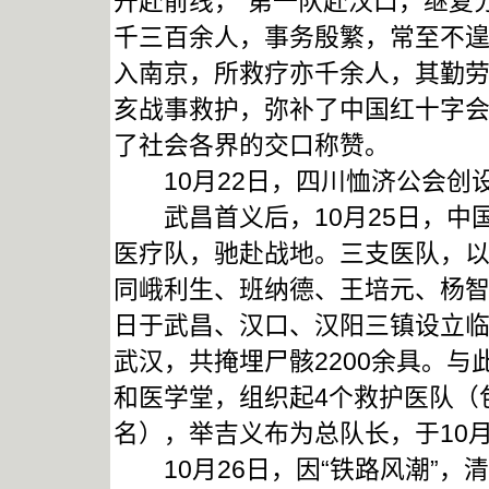
开赴前线，“第一队赴汉口，继复
千三百余人，事务殷繁，常至不
入南京，所救疗亦千余人，其勤劳
亥战事救护，弥补了中国红十字
了社会各界的交口称赞。
10月22日，四川恤济公会创
武昌首义后，10月25日，中国
医疗队，驰赴战地。三支医队，
同峨利生、班纳德、王培元、杨智
日于武昌、汉口、汉阳三镇设立
武汉，共掩埋尸骸2200余具。与
和医学堂，组织起4个救护医队（包
名），举吉义布为总队长，于10
10月26日，因“铁路风潮”，