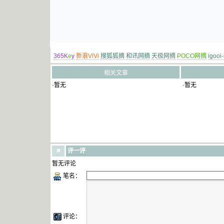
365K
e
y
新浪ViVi
搜狐狐摘
和讯网摘
天极网摘
POCO网摘
igooi
相关文章
·暂无
·暂无
评一评
暂无评论
笔名：
评论：