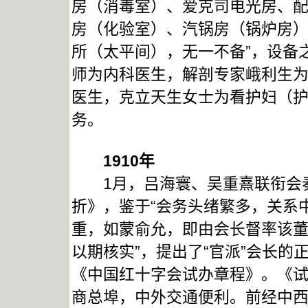
房（消毒室）、爱克司电光房、
房（化验室）、汽锅房（锅炉房
所（太平间），无一不备”，设备
师为内科医生，解剖专家峨利生
医生，克立天生女士为看护妇（
务。
1910
年
1月，吕海寰、吴重熹联衔会奏
折》，鉴于“会务头绪繁多，关系
重，如蒙俞允，即由会长督率该
以期核实”，提出了“官派”会长
《中国红十字会试办章程》。《试
商总埠，中外交通便利。前经中