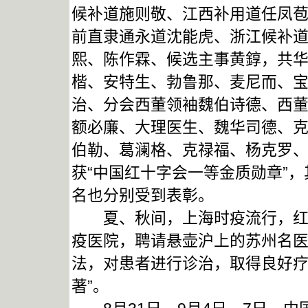
候补道施则敬、江西补用道任凤
前直隶通永道沈能虎、浙江候补
熙、陈作霖、候选主事黄錞，共华
楷、安特生、勃鲁那、麦尼而、
治、分会西董领袖魏伯诗德、西
额必廉、大理医生、魏华司德、
伯勒、葛澜格、克禄福、杨克罗、
获“中国红十字会一等金质勋章”，
名也分别受到表彰。
夏、秋间，上海时疫流行，红十
疫医院，聘请悬壶沪上的苏州名
法，对患者进行诊治，取得良好疗
著”。