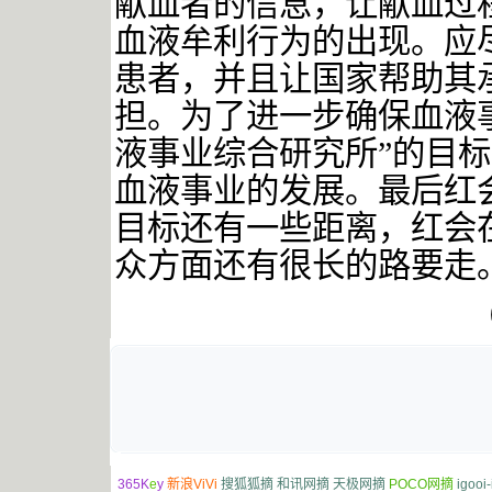
献血者的信息，让献血过
血液牟利行为的出现。应
患者，并且让国家帮助其
担。为了进一步确保血液
液事业综合研究所”的目
血液事业的发展。最后红
目标还有一些距离，红会
众方面还有很长的路要走
365K
e
y
新浪ViVi
搜狐狐摘
和讯网摘
天极网摘
POCO网摘
igooi