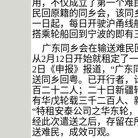
用，不仅成立了第一个难
民回原籍的同乡会，该同
一日起，每日开驶沪甬线
搭乘轮船回到宁波的即有
广东同乡会在输送难民
从
2
月
12
日开始就租定了
2
日《申报》报道，“广东
送同乡回粤。已开行者，
百二十二人；二十日新疆
有华戊轮载三千二百人、
“特租安泰公司之华东轮
经此次遣送之后，存留在
送难民，成效可观。