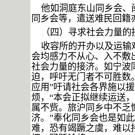
他如洞庭东山同乡会、
同乡会等，遣送难民回籍
（四）寻求社会力量的
收容所的开办以及运输
会均感力不从心、入不敷
社会力量的接济。如宁波
迫，呼吁无门者不可胜数
应用”
吁请社会各界施以援
烦，
“
本会正拟继续运送，
属不赀。旅沪同乡中不乏
济。
”
奉化同乡会也是如此
难，恐有竭蹶之虞，难以