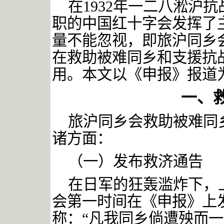
在
1932
年一二八淞沪抗
职的中国红十字会发挥了
量不能忽视，即旅沪同乡
在救助被难同乡和支援抗
用。本文以《申报》报道
一、
旅沪同乡会救助被难同
诸方面：
（一）发布救济通告
在日军的狂轰滥炸下，
会第一时间在《申报》上
称：
“凡我同乡倘遭殃而