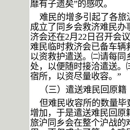
靡有子遗矣”的感叹。
难民的增多引起了各旅
成立了同乡会救济难民办
济会还
在
2
月
22
日召开会议
难民临时救济会已备车辆
以资救护遣送。㈡请每同
处，以便随时接洽遣送。
宿所，以资尽量收容
。
”
（三）遣送难民回原籍
但难民收容所的数量毕
增加，于是遣送难民回原
旅沪同乡会在整个沪战的