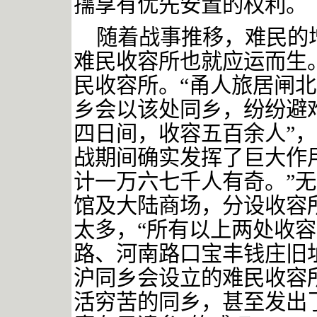
孺享有优先安置的权利。
随着战事推移，难民的
难民收容所也就应运而生
民收容所。
“
甬人旅居闸北
乡会以该处同乡，纷纷避
四日间，收容五百余人
”
，
战期间确实发挥了巨大作
计一万六七千人有奇。”
无
馆及大陆商场，分设收容
太多，
“所有以上两处收
路、河南路口宝丰钱庄旧
沪同乡会设立的难民收容
活穷苦的同乡，甚至发出