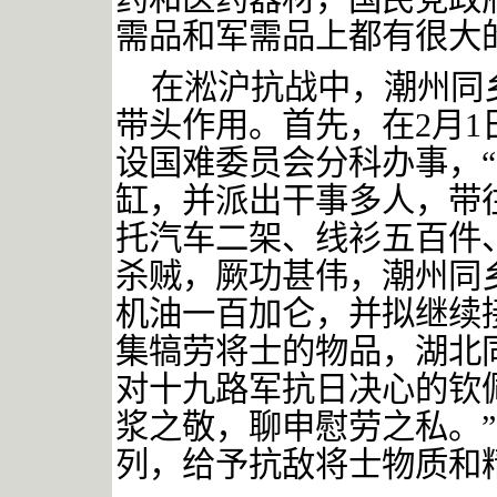
需品和军需品上都有很大
在淞沪抗战中，潮州同
带头作用。首先，在
2
月
1
设国难委员会分科办事，
缸，并派出干事多人，带
托汽车二架、线衫五百件
杀贼，厥功甚伟，潮州同
机油一百加仑，并拟继续
集犒劳将士的物品，湖北
对十九路军抗日决心的钦
浆之敬，聊申慰劳之私。”
列，给予抗敌将士物质和