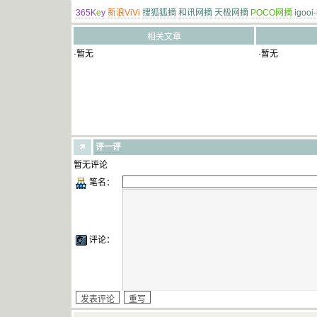
365K
e
y
新浪ViVi
搜狐狐摘
和讯网摘
天极网摘
POCO网摘
igooi
相关文章
·暂无
·暂无
评一评
暂无评论
笔名：
评论：